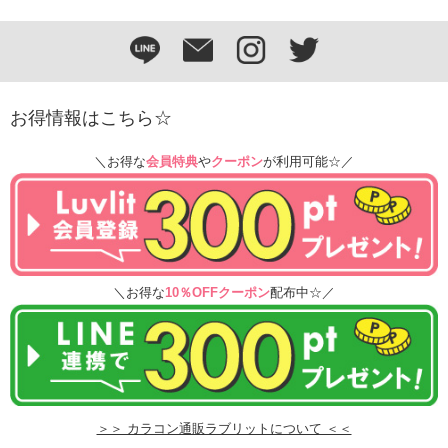
お得情報はこちら☆
＼お得な
会員特典
や
クーポン
が利用可能☆／
＼お得な
10％OFFクーポン
配布中☆／
＞＞ カラコン通販ラブリットについて ＜＜