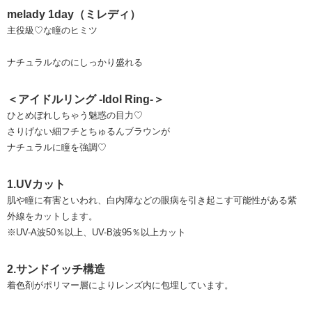
melady 1day（ミレディ）
主役級♡な瞳のヒミツ
ナチュラルなのにしっかり盛れる
＜アイドルリング -Idol Ring-＞
ひとめぼれしちゃう魅惑の目力♡
さりげない細フチとちゅるんブラウンが
ナチュラルに瞳を強調♡
1.UVカット
肌や瞳に有害といわれ、白内障などの眼病を引き起こす可能性がある紫
外線をカットします。
※UV-A波50％以上、UV-B波95％以上カット
2.サンドイッチ構造
着色剤がポリマー層によりレンズ内に包埋しています。