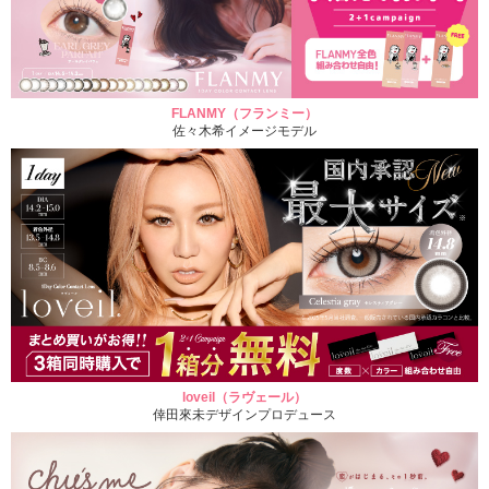
FLANMY（フランミー）
佐々木希イメージモデル
loveil（ラヴェール）
倖田來未デザインプロデュース