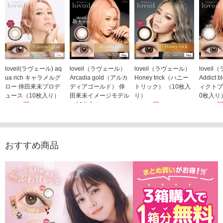
loveil(ラヴェール) aq
loveil（ラヴェール）
loveil（ラヴェール）
lovei
ua rich キャラメルグ
Arcadia gold（アルカ
Honey trick（ハニー
Addict
ロー 倖田來未プロデ
ディアゴールド） 倖
トリック） （10枚入
ィクトブ
ュース（10枚入り）
田來未イメージモデル
り）
0枚入り
1,760円
（10枚入り）
1,760円
1,760
(税込)
(税込)
1,760円
(税込)
おすすめ商品