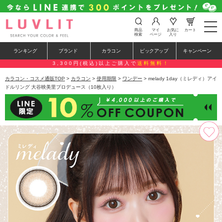
t
商品
マイ
お気に
カート
o
検索
ページ
入り
g
g
ランキング
ブランド
カラコン
ピックアップ
キャンペーン
l
e
3,300円(税込)以上ご購入で
送料無料！
n
a
カラコン・コスメ通販TOP
>
カラコン
>
使用期限
>
ワンデー
> melady 1day（ミレディ）アイ
v
ドルリング 大谷映美里プロデュース（10枚入り）
i
g
a
t
i
o
n