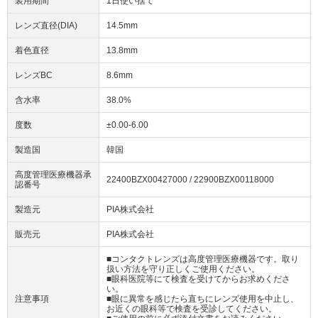
装用期間
1日使い捨て
レンズ直径(DIA)
14.5mm
着色直径
13.8mm
レンズBC
8.6mm
含水率
38.0%
度数
±0.00-6.00
製造国
韓国
高度管理医療機器承
22400BZX00427000 / 22900BZX00118000
認番号
製造元
PIA株式会社
販売元
PIA株式会社
■コンタクトレンズは高度管理医療機器です。取り
扱い方法を守り正しくご使用ください。
■眼科医院等にて検査を受けてからお求めくださ
い。
注意事項
■眼に異常を感じたら直ちにレンズ使用を中止し、
お近くの眼科等で検査を受診してください。