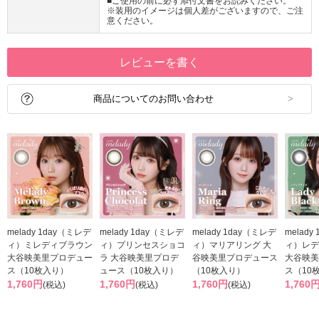
■ご使用の前に必ず添付文書をお読みください。
※装用のイメージは個人差がございますので、ご注
意ください。
レビューを書く
商品についてのお問い合わせ
melady 1day（ミレデ
melady 1day（ミレデ
melady 1day（ミレデ
melady
ィ）ミレディブラウン
ィ）プリンセスショコ
ィ）マリアリング 大
ィ）レデ
大谷映美里プロデュー
ラ 大谷映美里プロデ
谷映美里プロデュース
大谷映美
ス（10枚入り）
ュース（10枚入り）
（10枚入り）
ス（10
1,760円
1,760円
1,760円
1,760
(税込)
(税込)
(税込)