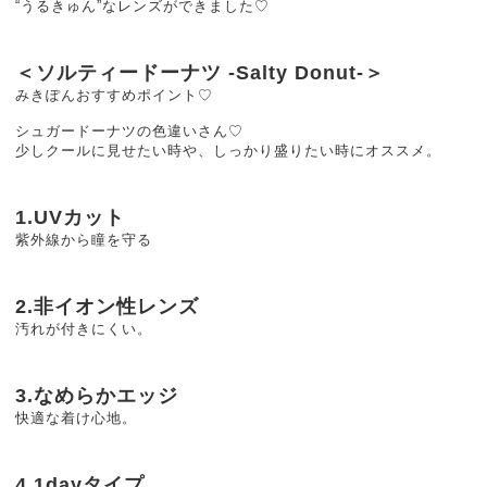
“うるきゅん”なレンズができました♡
＜ソルティードーナツ -Salty Donut-＞
みきぽんおすすめポイント♡
シュガードーナツの色違いさん♡
少しクールに見せたい時や、しっかり盛りたい時にオススメ。
1.UVカット
紫外線から瞳を守る
2.非イオン性レンズ
汚れが付きにくい。
3.なめらかエッジ
快適な着け心地。
4.1dayタイプ