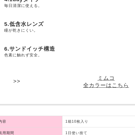
毎日清潔に使える。
5.低含水レンズ
瞳が乾きにくい。
6.サンドイッチ構造
色素に触れず安全。
ミムコ
全カラーはこちら
内容
1箱10枚入り
装用期間
1日使い捨て