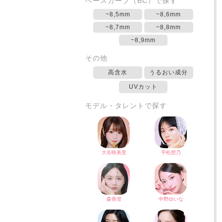
ベースカーブ（BC）で探す
~8,5mm
~8,6mm
~8,7mm
~8,8mm
~8,9mm
その他
高含水
うるおい成分
UVカット
モデル・タレントで探す