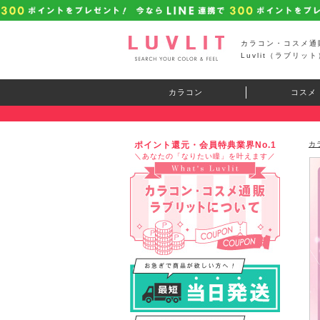
カラコン・コスメ通
Luvlit（ラブリット
カラコン
コスメ
ポイント還元・会員特典業界No.1
カ
＼あなたの「なりたい瞳」を叶えます／