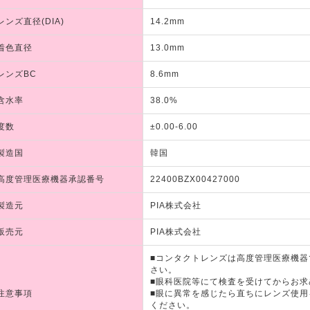
レンズ直径(DIA)
14.2mm
着色直径
13.0mm
レンズBC
8.6mm
含水率
38.0%
度数
±0.00-6.00
製造国
韓国
高度管理医療機器承認番号
22400BZX00427000
製造元
PIA株式会社
販売元
PIA株式会社
■コンタクトレンズは高度管理医療機
さい。
■眼科医院等にて検査を受けてからお求
注意事項
■眼に異常を感じたら直ちにレンズ使
ください。