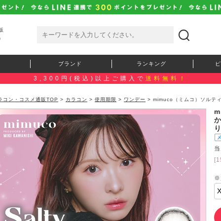
販
）
ブランド
ランキング
ピ
3,300円(税込)以上ご購入で
送料無料！
ラコン・コスメ通販TOP
>
カラコン
>
使用期限
>
ワンデー
> mimuco（ミムコ）ソル
当
[