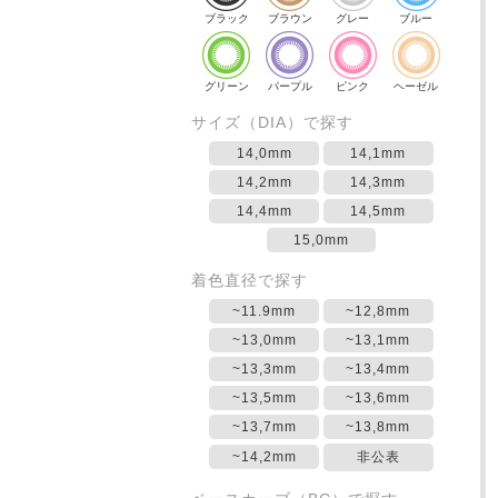
ブラック
ブラウン
グレー
ブルー
グリーン
パープル
ピンク
ヘーゼル
サイズ（DIA）で探す
14,0mm
14,1mm
14,2mm
14,3mm
14,4mm
14,5mm
15,0mm
着色直径で探す
~11.9mm
~12,8mm
~13,0mm
~13,1mm
~13,3mm
~13,4mm
~13,5mm
~13,6mm
~13,7mm
~13,8mm
~14,2mm
非公表