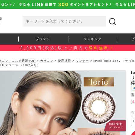
販
）
ブランド
ランキング
ピ
3,300円(税込)以上ご購入で
送料無料！
ラコン・コスメ通販TOP
>
カラコン
>
使用期限
>
ワンデー
> loveil Toric 1day
プロデュース （10枚入り）
l
リ
当
[