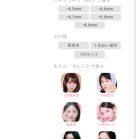
ベースカーブ（BC）で探す
~8,5mm
~8,6mm
~8,7mm
~8,8mm
~8,9mm
その他
高含水
うるおい成分
UVカット
モデル・タレントで探す