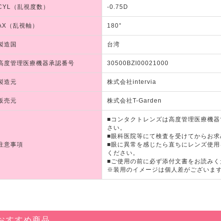
CYL（乱視度数）
-0.75D
AX（乱視軸）
180°
製造国
台湾
高度管理医療機器承認番号
30500BZI00021000
製造元
株式会社intervia
販売元
株式会社T-Garden
■コンタクトレンズは高度管理医療機
さい。
■眼科医院等にて検査を受けてからお求
注意事項
■眼に異常を感じたら直ちにレンズ使
ください。
■ご使用の前に必ず添付文書をお読みく
※装用のイメージは個人差がございま
おすすめ商品