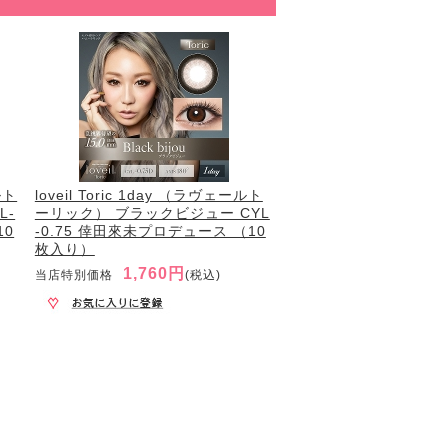
ルト
loveil Toric 1day （ラヴェールト
L-
ーリック） ブラックビジュー CYL
10
-0.75 倖田來未プロデュース （10
枚入り）
1,760円
当店特別価格
(税込)