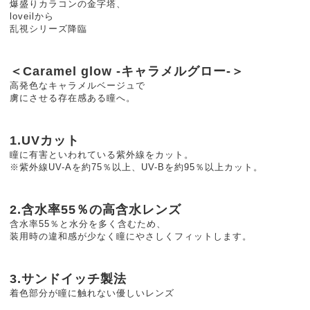
爆盛りカラコンの金字塔、
loveilから
乱視シリーズ降臨
＜Caramel glow -キャラメルグロー-＞
高発色なキャラメルベージュで
虜にさせる存在感ある瞳へ。
1.UVカット
瞳に有害といわれている紫外線をカット。
※紫外線UV-Aを約75％以上、UV-Bを約95％以上カット。
2.含水率55％の高含水レンズ
含水率55％と水分を多く含むため、
装用時の違和感が少なく瞳にやさしくフィットします。
3.サンドイッチ製法
着色部分が瞳に触れない優しいレンズ