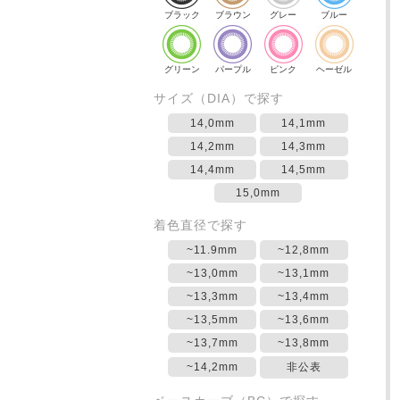
ブラック
ブラウン
グレー
ブルー
グリーン
パープル
ピンク
ヘーゼル
サイズ（DIA）で探す
14,0mm
14,1mm
14,2mm
14,3mm
14,4mm
14,5mm
15,0mm
着色直径で探す
~11.9mm
~12,8mm
~13,0mm
~13,1mm
~13,3mm
~13,4mm
~13,5mm
~13,6mm
~13,7mm
~13,8mm
~14,2mm
非公表