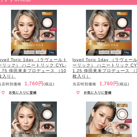
loveil Toric 1day （ラヴェールト
loveil Toric 1day （ラヴェー
ーリック） ハニートリック CYL-
ーリック） ハニートリック CY
0.75 倖田來未プロデュース （10
1.25 倖田來未プロデュース （
枚入り）
枚入り）
1,760円
1,760円
当店特別価格
(税込)
当店特別価格
(税込)