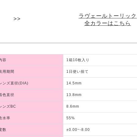
ラヴェールトーリック
全カラーはこちら
内容
1箱10枚入り
装用期間
1日使い捨て
レンズ直径(DIA)
14.5mm
着色直径
13.8mm
レンズBC
8.6mm
含水率
55%
度数
±0.00~-8.00