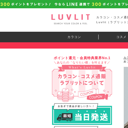
カラコン・コスメ通
Luvlit（ラブリット
カラコン
コスメ
ポイント還元・会員特典業界No.1
カ
未
＼あなたの「なりたい瞳」を叶えます／