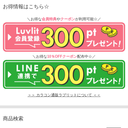
お得情報はこちら☆
＼お得な
会員特典
や
クーポン
が利用可能☆／
＼お得な
10％OFFクーポン
配布中☆／
＞＞ カラコン通販ラブリットについて ＜＜
商品検索