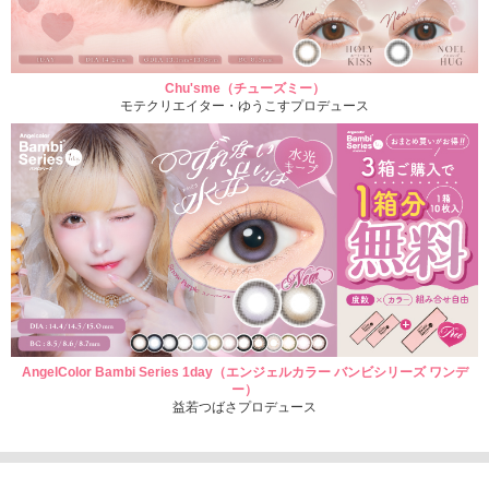
Chu'sme（チューズミー）
モテクリエイター・ゆうこすプロデュース
AngelColor Bambi Series 1day（エンジェルカラー バンビシリーズ ワンデ
ー）
益若つばさプロデュース