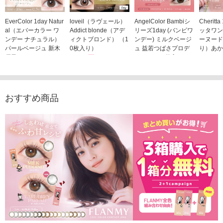
EverColor 1day Natur
loveil（ラヴェール）
AngelColor Bambiシ
Cheritt
al（エバーカラー ワ
Addict blonde（アデ
リーズ1day (バンビワ
ッタワン
ンデー ナチュラル）
ィクトブロンド） （1
ンデー) ミルクベージ
ーヌード
パールベージュ 新木
0枚入り）
ュ 益若つばさプロデ
り）あか
優子イメージモデルカ
1,760円
ュース（10枚入り）
ジモデル
(税込)
ラコン（20枚入り）
1,848円
1,683
(税込)
2,598円
(税込)
おすすめ商品