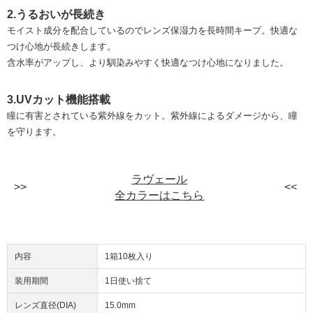
2.うるおいが長続き
モイスト成分を配合しているのでレンズ保湿力を長時間キープ。快適な
つけ心地が長続きします。
含水率がアップし、より馴染みやすく快適なつけ心地になりました。
3.UVカット機能搭載
瞳に有害とされている紫外線をカット。紫外線によるダメージから、瞳
を守ります。
ラヴェール
全カラーはこちら
内容
1箱10枚入り
装用期間
1日使い捨て
レンズ直径(DIA)
15.0mm