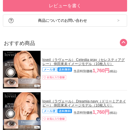
レビューを書く
商品についてのお問い合わせ
おすすめ商品
loveil（ラヴェール） Celestia gray（セレスティアグ
レー） 倖田來未イメージモデル（10枚入り）
1,760円
当店特別価格
(税込)
loveil（ラヴェール） Dreamia navy（ドリーミアネイ
ビー） 倖田來未イメージモデル（10枚入り）
1,760円
当店特別価格
(税込)