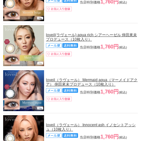
1,760円
当店特別価格
(税込)
loveil(ラヴェール) aqua rich シアーヘーゼル 倖田來未
プロデュース（10枚入り）
1,760円
当店特別価格
(税込)
loveil（ラヴェール） Mermaid aqua（マーメイドアク
ア） 倖田來未プロデュース（10枚入り）
1,760円
当店特別価格
(税込)
loveil（ラヴェール） Innocent ash イノセントアッシ
ュ（10枚入り）
1,760円
当店特別価格
(税込)