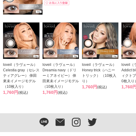
loveil（ラヴェール）
loveil（ラヴェール）
loveil（ラヴェール）
lovei
Celestia gray（セレス
Dreamia navy（ドリ
Honey trick（ハニー
Addict
ティアグレー） 倖田
ーミアネイビー） 倖
トリック） （10枚入
ィクトブ
來未イメージモデル
田來未イメージモデル
り）
0枚入り
（10枚入り）
（10枚入り）
1,760円
1,760
(税込)
1,760円
1,760円
(税込)
(税込)