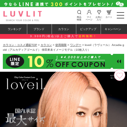
t
商品
マイ
お気に
カート
o
検索
ページ
入り
g
g
ランキング
ブランド
カラコン
ピックアップ
キャンペーン
l
e
3,300円(税込)以上ご購入で
送料無料！
n
a
カラコン・コスメ通販TOP
>
カラコン
>
使用期限
>
ワンデー
> loveil（ラヴェール） Arcadia g
v
old（アルカディアゴールド） 倖田來未イメージモデル（10枚入り）
i
g
a
t
i
o
n