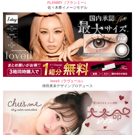
FLANMY（フランミー）
佐々木希イメージモデル
loveil（ラヴェール）
倖田來未デザインプロデュース