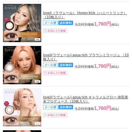
loveil（ラヴェール） Honey trick（ハニートリック）
（10枚入り）
1,760円
当店特別価格
(税込)
loveil(ラヴェール) aqua rich ブラウンミラージュ （10
枚入り）
1,760円
当店特別価格
(税込)
loveil(ラヴェール) aqua rich キャラメルグロー 倖田來
未プロデュース（10枚入り）
1,760円
当店特別価格
(税込)