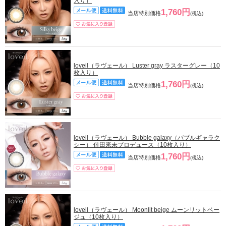
入り）
1,760円
当店特別価格
(税込)
loveil（ラヴェール） Luster gray ラスターグレー（10
枚入り）
1,760円
当店特別価格
(税込)
loveil（ラヴェール） Bubble galaxy（バブルギャラク
シー） 倖田來未プロデュース（10枚入り）
1,760円
当店特別価格
(税込)
loveil（ラヴェール） Moonlit beige ムーンリットベー
ジュ（10枚入り）