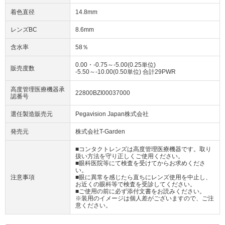
着色直径
14.8mm
レンズBC
8.6mm
含水率
58％
0.00・-0.75～-5.00(0.25単位)
販売度数
-5.50～-10.00(0.50単位) 合計29PWR
高度管理医療機器承
22800BZI00037000
認番号
選任製造販売元
Pegavision Japan株式会社
発売元
株式会社T-Garden
■コンタクトレンズは高度管理医療機器です。取り
扱い方法を守り正しくご使用ください。
■眼科医院等にて検査を受けてからお求めくださ
い。
注意事項
■眼に異常を感じたら直ちにレンズ使用を中止し、
お近くの眼科等で検査を受診してください。
■ご使用の前に必ず添付文書をお読みください。
※装用のイメージは個人差がございますので、ご注
意ください。