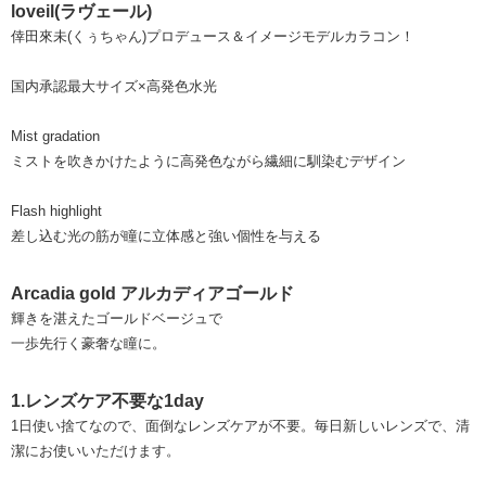
loveil(ラヴェール)
倖田來未(くぅちゃん)プロデュース＆イメージモデルカラコン！
国内承認最大サイズ×高発色水光
Mist gradation
ミストを吹きかけたように高発色ながら繊細に馴染むデザイン
Flash highlight
差し込む光の筋が瞳に立体感と強い個性を与える
Arcadia gold アルカディアゴールド
輝きを湛えたゴールドベージュで
一歩先行く豪奢な瞳に。
1.レンズケア不要な1day
1日使い捨てなので、面倒なレンズケアが不要。毎日新しいレンズで、清
潔にお使いいただけます。