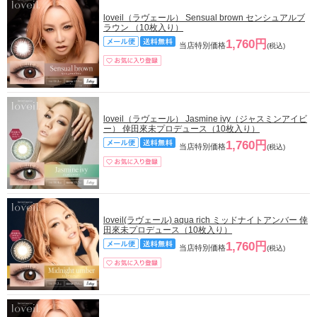
loveil（ラヴェール） Sensual brown センシュアルブ
ラウン （10枚入り）
1,760円
当店特別価格
(税込)
loveil（ラヴェール） Jasmine ivy（ジャスミンアイビ
ー） 倖田來未プロデュース（10枚入り）
1,760円
当店特別価格
(税込)
loveil(ラヴェール) aqua rich ミッドナイトアンバー 倖
田來未プロデュース（10枚入り）
1,760円
当店特別価格
(税込)