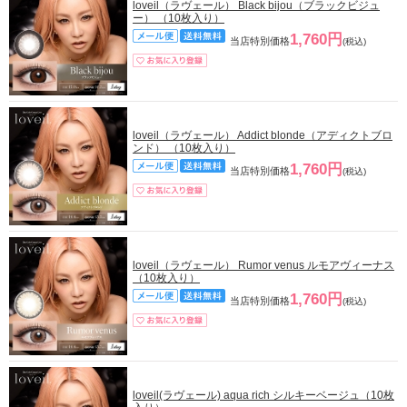
loveil（ラヴェール） Black bijou（ブラックビジュ
ー） （10枚入り）
1,760円
当店特別価格
(税込)
loveil（ラヴェール） Addict blonde（アディクトブロ
ンド） （10枚入り）
1,760円
当店特別価格
(税込)
loveil（ラヴェール） Rumor venus ルモアヴィーナス
（10枚入り）
1,760円
当店特別価格
(税込)
loveil(ラヴェール) aqua rich シルキーベージュ（10枚