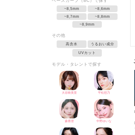
ベースカーブ（BC）で探す
~8,5mm
~8,6mm
~8,7mm
~8,8mm
~8,9mm
その他
高含水
うるおい成分
UVカット
モデル・タレントで探す