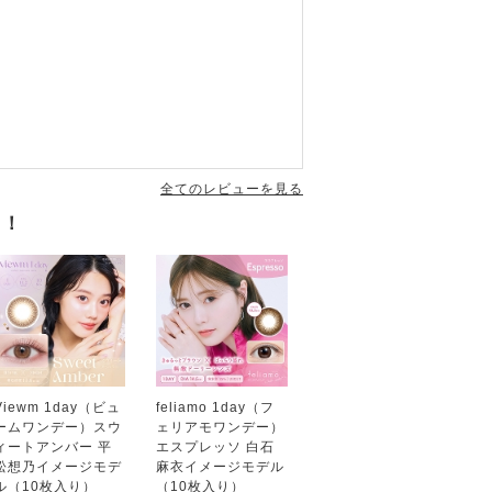
全てのレビューを見る
す！
Viewm 1day（ビュ
feliamo 1day（フ
ームワンデー）スウ
ェリアモワンデー）
ィートアンバー 平
エスプレッソ 白石
松想乃イメージモデ
麻衣イメージモデル
ル（10枚入り）
（10枚入り）