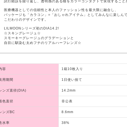
試行錯誤を繰り返し、透明感のある瞳をカラーコンタクトで実現すること
医療機器としての信頼性と本人のファッション性を最大限に融合し、
パッケージも「カラコン」=「おしゃれアイテム」としてみんなに楽しん
こだわりのデザインです。
LILMOONシリーズ初のDIA14.2!
☆スキングレージュ☆
スモーキーグレージュのグラデーションと
自目に馴染む太めフチのリアルハーフレンズ☆
内容
1箱10枚入り
装用期間
1日使い捨て
レンズ直径(DIA)
14.2mm
着色直径
非公表
レンズBC
8.6mm
含水率
38%