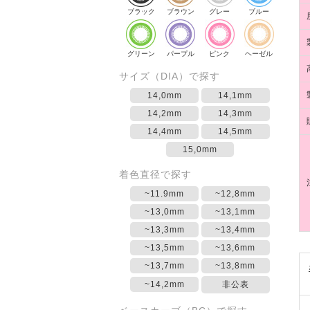
ブラック
ブラウン
グレー
ブルー
グリーン
パープル
ピンク
ヘーゼル
サイズ（DIA）で探す
14,0mm
14,1mm
14,2mm
14,3mm
14,4mm
14,5mm
15,0mm
着色直径で探す
~11.9mm
~12,8mm
~13,0mm
~13,1mm
~13,3mm
~13,4mm
~13,5mm
~13,6mm
~13,7mm
~13,8mm
~14,2mm
非公表