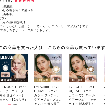
おすすめ度
【使用感】
つけ心地も良くて盛れる
【価格帯】
安い
【その他(感想等)】
これじゃないと盛れないってくらい、このシリーズが大好きです。
主張し過ぎず、ハーフ顔になれます。
この商品を買った人は、こちらの商品も買っていま
LILMOON 1day ウ
EverColor 1day L
EverColor 1day L
ォーターウォーター
UQUAGE（エバー
UQUAGE（エバー
南部 桃伽イメージ
カラー ワンデー ル
カラー ワンデー ル
モデル（10枚入り）
クアージュ）グロス
クアージュ）リッチ
アンバー 新木優子
ナイト 新木優子イ