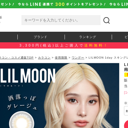
販
）
ブランド
ランキング
ピ
3,300円(税込)以上ご購入で
送料無料！
ラコン・コスメ通販TOP
>
カラコン
>
使用期限
>
ワンデー
> LILMOON 1day ス
L
販
当
[