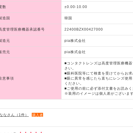
度数
±0.00-10.00
製造国
韓国
高度管理医療機器承認番号
22400BZX00427000
製造元
pia株式会社
販売元
pia株式会社
■コンタクトレンズは高度管理医療機
さい。
■眼科医院等にて検査を受けてからお求
注意事項
■眼に異常を感じたら直ちにレンズ使
ください。
■ご使用の前に必ず添付文書をお読みく
※装用のイメージは個人差がございま
ななさん（1件）
購入者