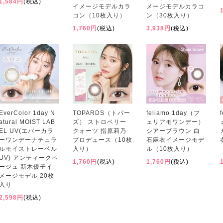
1,584円
(税込)
イメージモデルカラ
メージモデルカラコ
コン（10枚入り）
ン（30枚入り）
1,760円
(税込)
3,938円
(税込)
EverColor 1day N
TOPARDS（トパー
feliamo 1day（フ
atural MOIST LAB
ズ） ストロベリー
ェリアモワンデー）
EL UV(エバーカラ
クォーツ 指原莉乃
シアーブラウン 白
ーワンデーナチュラ
プロデュース（10枚
石麻衣イメージモデ
ルモイストレーベル
入り）
ル（10枚入り）
UV) アンティークベ
1,760円
(税込)
1,760円
(税込)
ージュ 新木優子イ
メージモデル 20枚
入り
2,598円
(税込)