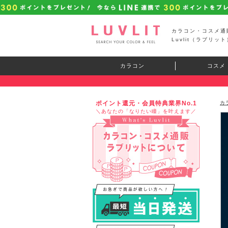
カラコン・コスメ通
Luvlit（ラブリット
カラコン
コスメ
ポイント還元・会員特典業界No.1
カ
＼あなたの「なりたい瞳」を叶えます／