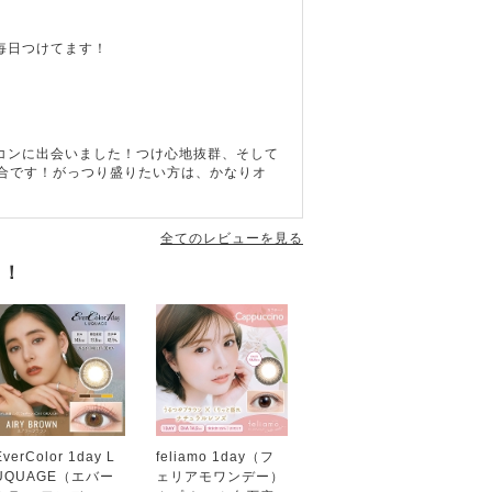
毎日つけてます！
コンに出会いました！つけ心地抜群、そして
具合です！がっつり盛りたい方は、かなりオ
全てのレビューを見る
す！
EverColor 1day L
feliamo 1day（フ
UQUAGE（エバー
ェリアモワンデー）