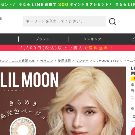
販
）
ブランド
ランキング
ピ
3,300円(税込)以上ご購入で
送料無料！
ラコン・コスメ通販TOP
>
カラコン
>
使用期限
>
ワンデー
> LILMOON 1day ク
L
販
当
[