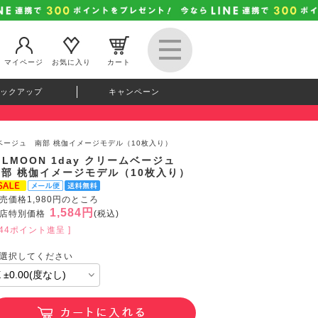
マイページ
お気に入り
カート
ックアップ
キャンペーン
リームベージュ 南部 桃伽イメージモデル（10枚入り）
ILMOON 1day クリームベージュ
南部 桃伽イメージモデル（10枚入り）
売価格1,980円のところ
1,584円
店特別価格
(税込)
144ポイント進呈 ]