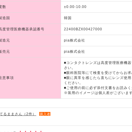
度数
±0.00-10.00
製造国
韓国
高度管理医療機器承認番号
22400BZX00427000
製造元
pia株式会社
販売元
pia株式会社
■コンタクトレンズは高度管理医療機
さい。
■眼科医院等にて検査を受けてからお求
注意事項
■眼に異常を感じたら直ちにレンズ使
ください。
■ご使用の前に必ず添付文書をお読みく
※装用のイメージは個人差がございま
てるままさん（2件）
購入者