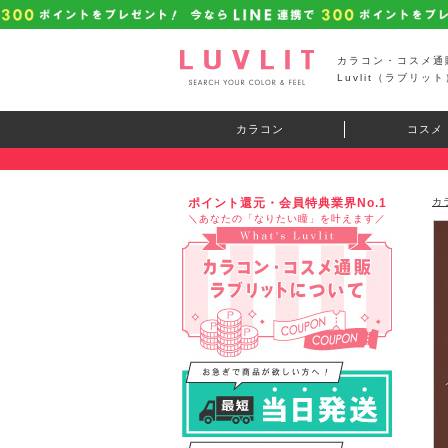
カラコン・コスメ通
Luvlit（ラブリット
カラコン
コスメ
ポイント還元・会員特典業界No.1
カ
＼あなたの「なりたい瞳」を叶えます／