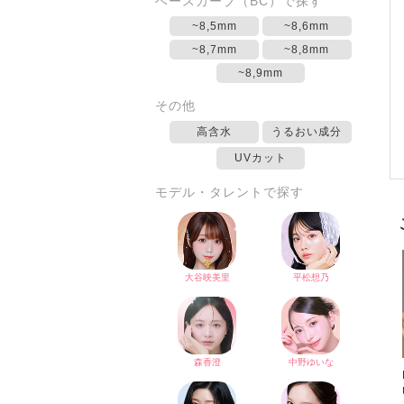
ベースカーブ（BC）で探す
~8,5mm
~8,6mm
~8,7mm
~8,8mm
~8,9mm
その他
高含水
うるおい成分
UVカット
モデル・タレントで探す