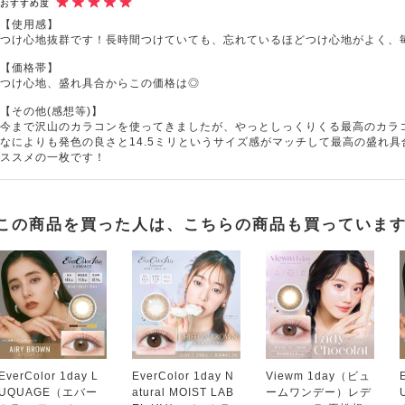
おすすめ度
【使用感】
つけ心地抜群です！長時間つけていても、忘れているほどつけ心地がよく、
【価格帯】
つけ心地、盛れ具合からこの価格は◎
【その他(感想等)】
今まで沢山のカラコンを使ってきましたが、やっとしっくりくる最高のカラ
なによりも発色の良さと14.5ミリというサイズ感がマッチして最高の盛れ
ススメの一枚です！
この商品を買った人は、こちらの商品も買っていま
EverColor 1day L
EverColor 1day N
Viewm 1day（ビュ
UQUAGE（エバー
atural MOIST LAB
ームワンデー）レデ