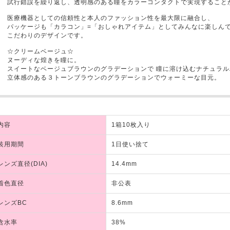
試行錯誤を繰り返し、透明感のある瞳をカラーコンタクトで実現すること
医療機器としての信頼性と本人のファッション性を最大限に融合し、
パッケージも「カラコン」=「おしゃれアイテム」としてみんなに楽しん
こだわりのデザインです。
☆クリームベージュ☆
ヌーディな煌きを瞳に。
スイートなベージュブラウンのグラデーションで 瞳に溶け込むナチュラ
立体感のある３トーンブラウンのグラデーションでウォーミーな目元。
内容
1箱10枚入り
装用期間
1日使い捨て
レンズ直径(DIA)
14.4mm
着色直径
非公表
レンズBC
8.6mm
含水率
38%