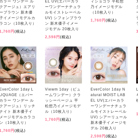
カラー ワンデー ル
EL UV(エバーカラ
ィショコラ 平松想
クアージュ）エアリ
ーワンデーナチュラ
乃イメージモデル
ーブラウン 新木優
ルモイストレーベル
（10枚入り）
子イメージモデルカ
UV) シフォンブラウ
1,760円
(税込)
ラコン（10枚入り）
ン 新木優子イメー
ジモデル 20枚入り
1,760円
(税込)
2,598円
(税込)
EverColor 1day L
Viewm 1day（ビュ
EverColor 1day N
UQUAGE（エバー
ームワンデー）クラ
atural MOIST LAB
カラー ワンデー ル
ッシーベージュ 平
EL UV(エバーカラ
クアージュ）リッチ
松想乃イメージモデ
ーワンデーナチュラ
ナイト 新木優子イ
ル（10枚入り）
ルモイストレーベル
メージモデルカラコ
UV) シアーリュール
1,760円
(税込)
ン（10枚入り）
新木優子イメージモ
デル 20枚入り
1,760円
(税込)
2,598円
(税込)