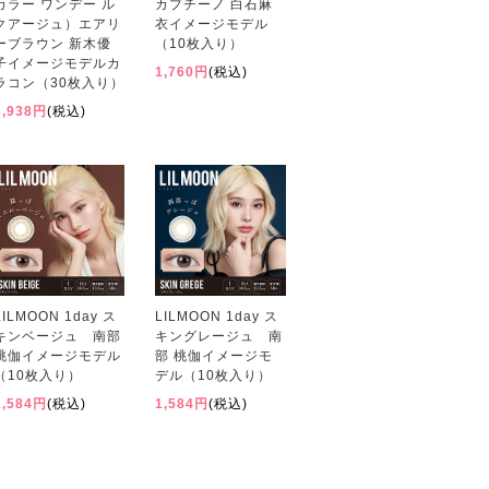
カラー ワンデー ル
カプチーノ 白石麻
クアージュ）エアリ
衣イメージモデル
ーブラウン 新木優
（10枚入り）
子イメージモデルカ
1,760円
(税込)
ラコン（30枚入り）
3,938円
(税込)
LILMOON 1day ス
LILMOON 1day ス
キンベージュ 南部
キングレージュ 南
桃伽イメージモデル
部 桃伽イメージモ
（10枚入り）
デル（10枚入り）
1,584円
(税込)
1,584円
(税込)