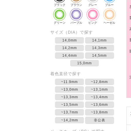
ブラック
ブラウン
グレー
ブルー
グリーン
パープル
ピンク
ヘーゼル
サイズ（DIA）で探す
14,0mm
14,1mm
14,2mm
14,3mm
14,4mm
14,5mm
15,0mm
着色直径で探す
~11.9mm
~12,8mm
~13,0mm
~13,1mm
~13,3mm
~13,4mm
~13,5mm
~13,6mm
~13,7mm
~13,8mm
~14,2mm
非公表