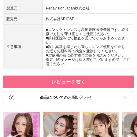
製造元
PegavisionJapan株式会社
販売元
株式会社ARIOSE
■コンタクトレンズは高度管理医療機器です。取り
扱い方法を守り正しくご使用ください。
■眼科医院等にて検査を受けてからお求めくださ
い。
注意事項
■眼に異常を感じたら直ちにレンズ使用を中止し、
お近くの眼科等で検査を受診してください。
■ご使用の前に必ず添付文書をお読みください。
※装用のイメージは個人差がございますので、ご注
意ください。
レビューを書く
商品についてのお問い合わせ