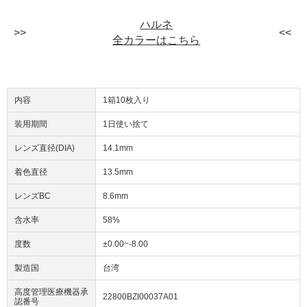
ハルネ
全カラーはこちら
内容
1箱10枚入り
装用期間
1日使い捨て
レンズ直径(DIA)
14.1mm
着色直径
13.5mm
レンズBC
8.6mm
含水率
58%
度数
±0.00~-8.00
製造国
台湾
高度管理医療機器承
22800BZI00037A01
認番号