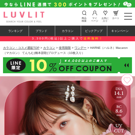
t
商品
マイ
お気に
カート
o
検索
ページ
入り
g
g
ランキング
ブランド
カラコン
ピックアップ
キャンペーン
l
e
3,300円(税込)以上ご購入で
送料無料！
n
a
カラコン・コスメ通販TOP
>
カラコン
>
使用期限
>
ワンデー
> HARNE（ハルネ）Macaron
v
（マカロン） てんちむ(橋本甜歌)プロデュース（10枚入り）
i
g
a
t
i
o
n