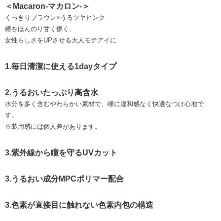
＜Macaron-マカロン-＞
くっきりブラウン×うるツヤピンク
瞳をほんのり甘く儚く、
女性らしさをUPさせる大人モテアイに
1.毎日清潔に使える1dayタイプ
2.うるおいたっぷり高含水
水分を多く含むやわらかい素材で、瞳に違和感なく快適なつけ心地で
す。
※装用感には個人差があります。
3.紫外線から瞳を守るUVカット
3.うるおい成分MPCポリマー配合
3.色素が直接目に触れない色素内包の構造