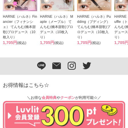
HARNE（ハルネ）Fin
HARNE（ハルネ） M
HARNE（ハルネ）Pu
HARNE
ancier（フィナンシ
aple（メープル） て
dding（プディング）
uffle
ェ） てんちむ(橋本甜
んちむ(橋本甜歌)プロ
てんちむ(橋本甜歌)プ
んちむ(
歌)プロデュース（10
デュース（10枚入
ロデュース（10枚入
デュース
枚入り）
り）
り）
り）
1,705円
1,705円
1,705円
1,705
(税込)
(税込)
(税込)
お得情報はこちら☆
＼お得な
会員特典
や
クーポン
が利用可能☆／