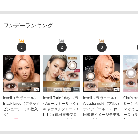
ワンデーランキング
1
2
3
loveil（ラヴェール）
loveil Toric 1day （ラ
loveil（ラヴェール）
Chu's
Black bijou（ブラック
ヴェールトーリック）
Arcadia gold（アルカ
ミー）ベ
ビジュー） （10枚入
キャラメルグロー CY
ディアゴールド） 倖
ン ゆう
り）
L-1.25 倖田來未プロ
田來未イメージモデル
ースカラ
1,760円
デュース （10枚入
（10枚入り）
入り）
(税込)
り）
1,760円
1,705
(税込)
1,760円
(税込)