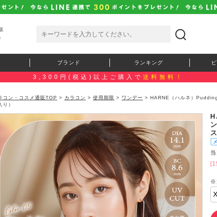
販
）
ブランド
ランキング
ピ
3,300円(税込)以上ご購入で
送料無料！
ラコン・コスメ通販TOP
>
カラコン
>
使用期限
>
ワンデー
> HARNE（ハルネ）Pudd
入り）
H
当
[