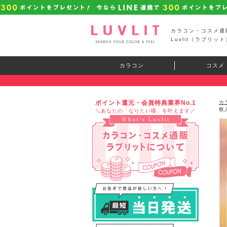
カラコン・コスメ通
Luvlit（ラブリット
カラコン
コスメ
ポイント還元・会員特典業界No.1
カ
枚
＼あなたの「なりたい瞳」を叶えます／