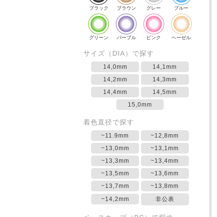
ブラック
ブラウン
グレー
ブルー
グリーン
パープル
ピンク
ヘーゼル
サイズ（DIA）で探す
14,0mm
14,1mm
14,2mm
14,3mm
14,4mm
14,5mm
15,0mm
着色直径で探す
~11.9mm
~12,8mm
~13,0mm
~13,1mm
~13,3mm
~13,4mm
~13,5mm
~13,6mm
~13,7mm
~13,8mm
~14,2mm
非公表