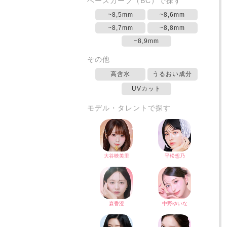
ベースカーブ（BC）で探す
~8,5mm
~8,6mm
~8,7mm
~8,8mm
~8,9mm
その他
高含水
うるおい成分
UVカット
モデル・タレントで探す