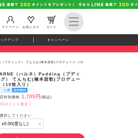
マイページ
お気に入り
カート
ックアップ
キャンペーン
ing（プディング） てんちむ(橋本甜歌)プロデュース（10
ARNE（ハルネ）Pudding（プディ
ング） てんちむ(橋本甜歌)プロデュー
ス（10枚入り）
1,705円
店特別価格
(税込)
155ポイント進呈 ]