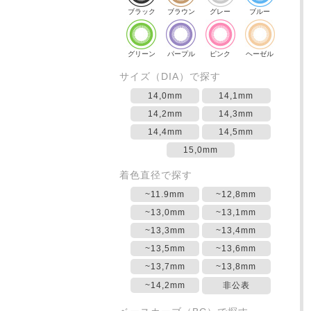
ブラック
ブラウン
グレー
ブルー
グリーン
パープル
ピンク
ヘーゼル
サイズ（DIA）で探す
14,0mm
14,1mm
14,2mm
14,3mm
14,4mm
14,5mm
15,0mm
着色直径で探す
~11.9mm
~12,8mm
~13,0mm
~13,1mm
~13,3mm
~13,4mm
~13,5mm
~13,6mm
~13,7mm
~13,8mm
~14,2mm
非公表