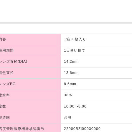
内容
1箱10枚入り
装用期間
1日使い捨て
レンズ直径(DIA)
14.2mm
着色直径
13.6mm
レンズBC
8.6mm
含水率
38%
度数
±0.00~-8.00
製造国
台湾
高度管理医療機器承認番号
22900BZI00030000