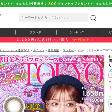
販
）
ブランド
ランキング
ピ
3,300円(税込)以上ご購入で
送料無料！
ラコン・コスメ通販TOP
>
カラコン
>
使用期限
>
ワンデー
> せかいのふるーりー TOK
当
[