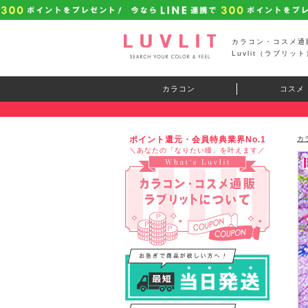
カラコン・コスメ通
Luvlit（ラブリット
カラコン
コスメ
ポイント還元・会員特典業界No.1
カ
＼あなたの「なりたい瞳」を叶えます／