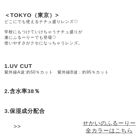
＜TOKYO（東京）>
どこにでも使えるナチュ盛りレンズ♡
学校にもつけていけちゃうナチュ盛りが
遂にふるーりーでも登場♡
使いやすさがクセになっちゃうレンズ。
1.UV CUT
紫外線A波:約50％カット 紫外線B波：約95％カット
2.含水率38％
3.保湿成分配合
せかいのふるーりー
全カラーはこちら