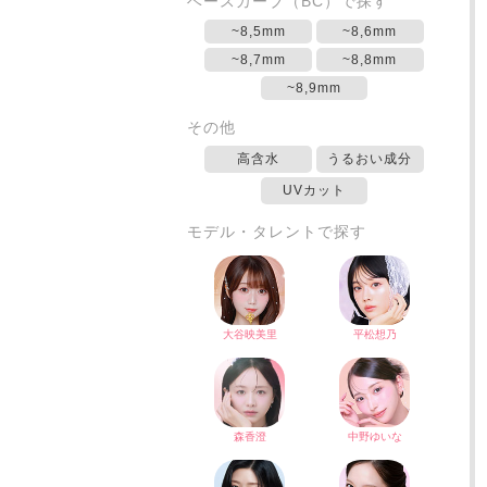
ベースカーブ（BC）で探す
~8,5mm
~8,6mm
~8,7mm
~8,8mm
~8,9mm
その他
高含水
うるおい成分
UVカット
モデル・タレントで探す