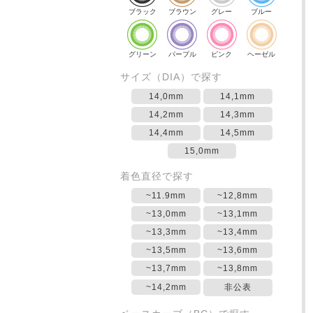
ブラック
ブラウン
グレー
ブルー
グリーン
パープル
ピンク
ヘーゼル
サイズ（DIA）で探す
14,0mm
14,1mm
14,2mm
14,3mm
14,4mm
14,5mm
15,0mm
着色直径で探す
~11.9mm
~12,8mm
~13,0mm
~13,1mm
~13,3mm
~13,4mm
~13,5mm
~13,6mm
~13,7mm
~13,8mm
~14,2mm
非公表