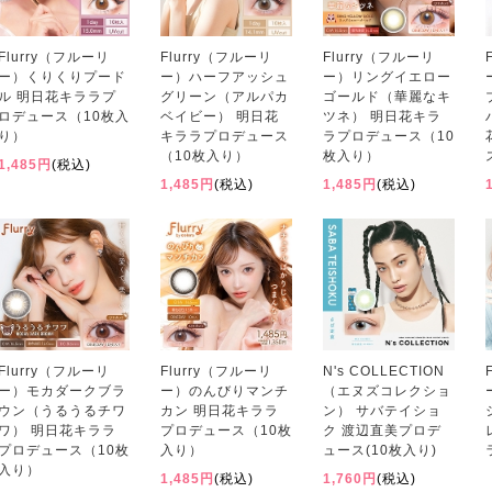
Flurry（フルーリ
Flurry（フルーリ
Flurry（フルーリ
ー）くりくりプード
ー）ハーフアッシュ
ー）リングイエロー
ル 明日花キララプ
グリーン（アルパカ
ゴールド（華麗なキ
ロデュース（10枚入
ベイビー） 明日花
ツネ） 明日花キラ
り）
キララプロデュース
ラプロデュース（10
（10枚入り）
枚入り）
1,485円
(税込)
1,485円
(税込)
1,485円
(税込)
Flurry（フルーリ
Flurry（フルーリ
N's COLLECTION
ー）モカダークブラ
ー）のんびりマンチ
（エヌズコレクショ
ウン（うるうるチワ
カン 明日花キララ
ン） サバテイショ
ワ） 明日花キララ
プロデュース（10枚
ク 渡辺直美プロデ
プロデュース（10枚
入り）
ュース(10枚入り)
入り）
1,485円
(税込)
1,760円
(税込)