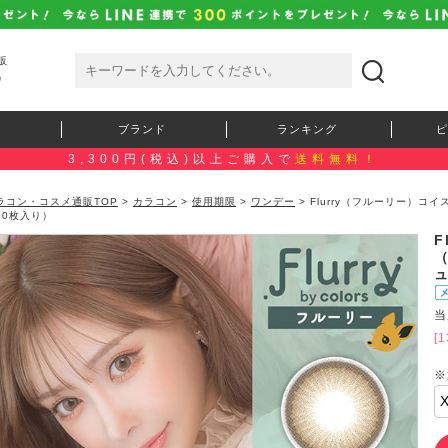
販
）
ブランド
ランキング
ピ
3,300円(税込)以上ご購入で
送料無料！
ラコン・コスメ通販TOP
>
カラコン
>
使用期限
>
ワンデー
> Flurry（フルーリー）
10枚入り）
F
当
[