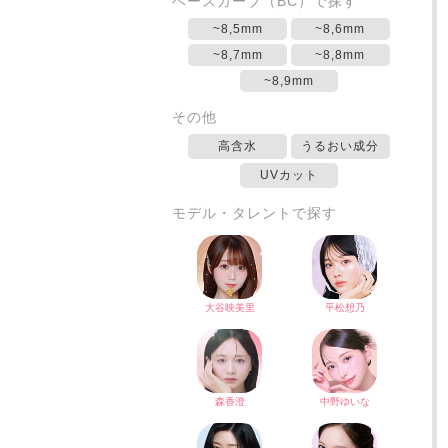
ベースカーブ（BC）で探す
~8,5mm
~8,6mm
~8,7mm
~8,8mm
~8,9mm
その他
高含水
うるおい成分
UVカット
モデル・タレントで探す