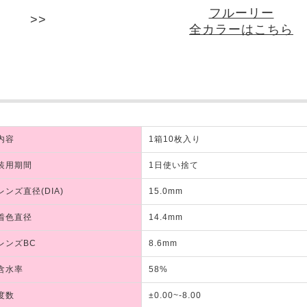
フルーリー
全カラーはこちら
内容
1箱10枚入り
装用期間
1日使い捨て
レンズ直径(DIA)
15.0mm
着色直径
14.4mm
レンズBC
8.6mm
含水率
58%
度数
±0.00~-8.00