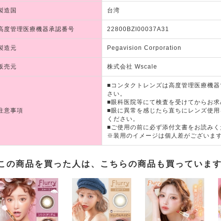
製造国
台湾
高度管理医療機器承認番号
22800BZI00037A31
製造元
Pegavision Corporation
販売元
株式会社 Wscale
■コンタクトレンズは高度管理医療機
さい。
■眼科医院等にて検査を受けてからお求
注意事項
■眼に異常を感じたら直ちにレンズ使
ください。
■ご使用の前に必ず添付文書をお読みく
※装用のイメージは個人差がございま
この商品を買った人は、こちらの商品も買っていま