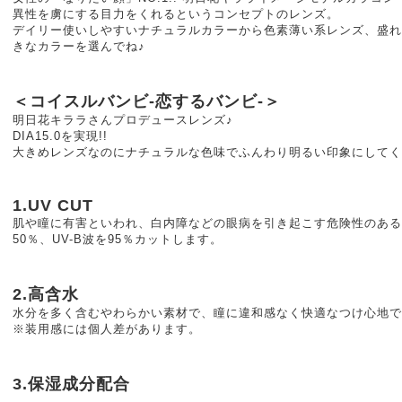
異性を虜にする目力をくれるというコンセプトのレンズ。
デイリー使いしやすいナチュラルカラーから色素薄い系レンズ、盛れ
きなカラーを選んでね♪
＜コイスルバンビ-恋するバンビ-＞
明日花キララさんプロデュースレンズ♪
DIA15.0を実現!!
大きめレンズなのにナチュラルな色味でふんわり明るい印象にしてく
1.UV CUT
肌や瞳に有害といわれ、白内障などの眼病を引き起こす危険性のある紫
50％、UV-B波を95％カットします。
2.高含水
水分を多く含むやわらかい素材で、瞳に違和感なく快適なつけ心地で
※装用感には個人差があります。
3.保湿成分配合