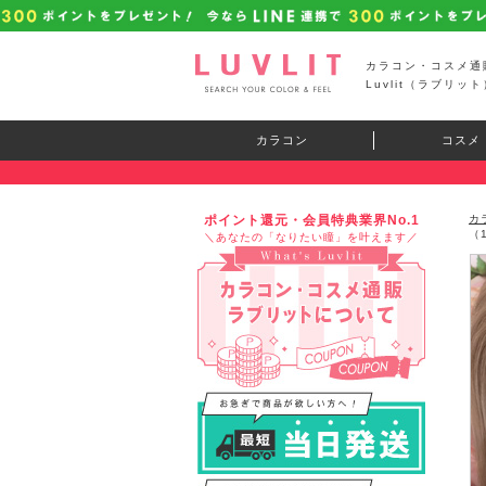
カラコン・コスメ通
Luvlit（ラブリット
カラコン
コスメ
ポイント還元・会員特典業界No.1
カ
（
＼あなたの「なりたい瞳」を叶えます／