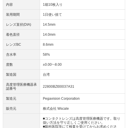
内容
1箱10枚入り
装用期間
1日使い捨て
レンズ直径(DIA)
14.5mm
着色直径
14.0mm
レンズBC
8.6mm
含水率
58%
度数
±0.00~-8.00
製造国
台湾
高度管理医療機器承
22800BZI00037A31
認番号
製造元
Pegavision Corporation
販売元
株式会社 Wscale
■コンタクトレンズは高度管理医療機器です。取り
扱い方法を守り正しくご使用ください。
■眼科医院等にて検査を受けてからお求めくださ