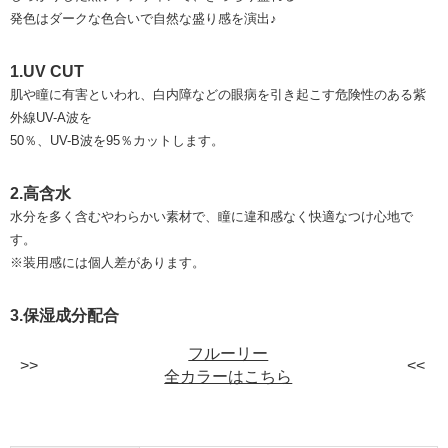
発色はダークな色合いで自然な盛り感を演出♪
1.UV CUT
肌や瞳に有害といわれ、白内障などの眼病を引き起こす危険性のある紫
外線UV-A波を
50％、UV-B波を95％カットします。
2.高含水
水分を多く含むやわらかい素材で、瞳に違和感なく快適なつけ心地で
す。
※装用感には個人差があります。
3.保湿成分配合
フルーリー
全カラーはこちら