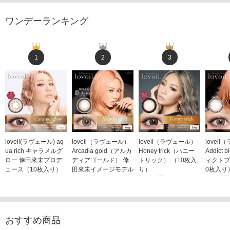
ワンデーランキング
1
2
3
loveil(ラヴェール) aq
loveil（ラヴェール）
loveil（ラヴェール）
lovei
ua rich キャラメルグ
Arcadia gold（アルカ
Honey trick（ハニー
Addict
ロー 倖田來未プロデ
ディアゴールド） 倖
トリック） （10枚入
ィクトブ
ュース（10枚入り）
田來未イメージモデル
り）
0枚入り
1,760円
（10枚入り）
1,760円
1,760
(税込)
(税込)
1,760円
(税込)
おすすめ商品