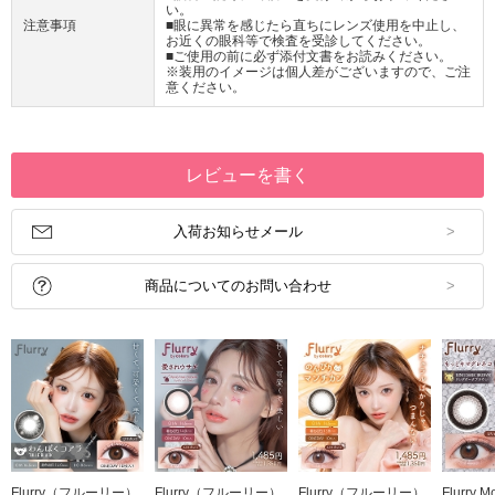
い。
注意事項
■眼に異常を感じたら直ちにレンズ使用を中止し、
お近くの眼科等で検査を受診してください。
■ご使用の前に必ず添付文書をお読みください。
※装用のイメージは個人差がございますので、ご注
意ください。
レビューを書く
入荷お知らせメール
商品についてのお問い合わせ
Flurry（フルーリー）
Flurry（フルーリー）
Flurry（フルーリー）
Flurry 