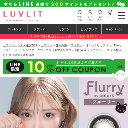
t
商品
マイ
お気に
カート
o
検索
ページ
入り
g
g
ランキング
ブランド
カラコン
ピックアップ
キャンペーン
l
e
3,300円(税込)以上ご購入で
送料無料！
n
a
カラコン・コスメ通販TOP
>
カラコン
>
使用期限
>
ワンデー
> 【くっきりカラコン】Flurry
v
（フルーリー）リングダークブラウン（キマグレネコ） 明日花キララプロデュース（10枚入
i
り）当日発送＆送料無料
g
a
t
i
o
n