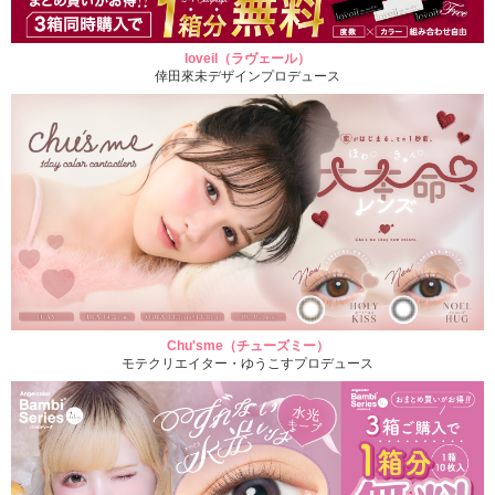
loveil（ラヴェール）
倖田來未デザインプロデュース
Chu'sme（チューズミー）
モテクリエイター・ゆうこすプロデュース