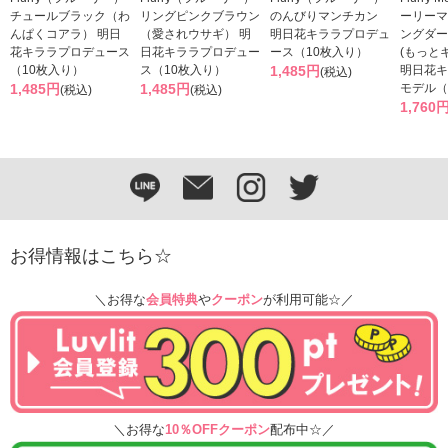
チュールブラック（わ
リングピンクブラウン
のんびりマンチカン
ーリーマ
んぱくコアラ） 明日
（愛されウサギ） 明
明日花キララプロデュ
ングダー
花キララプロデュース
日花キララプロデュー
ース（10枚入り）
(もっと
（10枚入り）
ス（10枚入り）
1,485円
明日花キ
(税込)
1,485円
1,485円
モデル（
(税込)
(税込)
1,760
お得情報はこちら☆
＼お得な
会員特典
や
クーポン
が利用可能☆／
＼お得な
10％OFFクーポン
配布中☆／