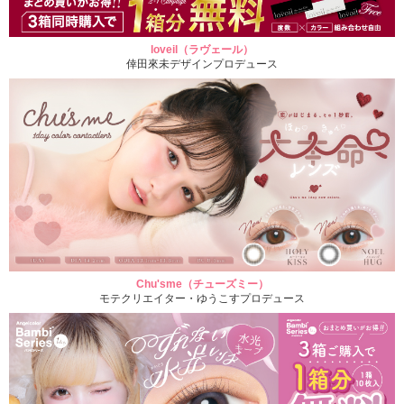
loveil（ラヴェール）
倖田來未デザインプロデュース
Chu'sme（チューズミー）
モテクリエイター・ゆうこすプロデュース