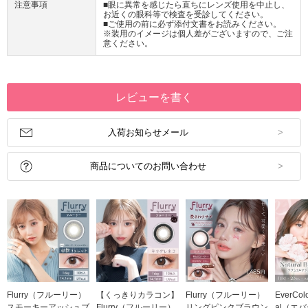
注意事項
■眼に異常を感じたら直ちにレンズ使用を中止し、
お近くの眼科等で検査を受診してください。
■ご使用の前に必ず添付文書をお読みください。
※装用のイメージは個人差がございますので、ご注
意ください。
レビューを書く
入荷お知らせメール
商品についてのお問い合わせ
Flurry（フルーリー）
【くっきりカラコン】
Flurry（フルーリー）
EverColo
スモーキーアッシュブ
Flurry（フルーリー）
リングピンクブラウン
al（エ