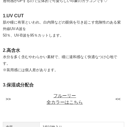
透明感がUPするので立体的で可愛らしい印象のカラコンです♡
1.UV CUT
肌や瞳に有害といわれ、白内障などの眼病を引き起こす危険性のある紫
外線UV-A波を
50％、UV-B波を95％カットします。
2.高含水
水分を多く含むやわらかい素材で、瞳に違和感なく快適なつけ心地で
す。
※装用感には個人差があります。
3.保湿成分配合
フルーリー
全カラーはこちら
内容
1箱10枚入り