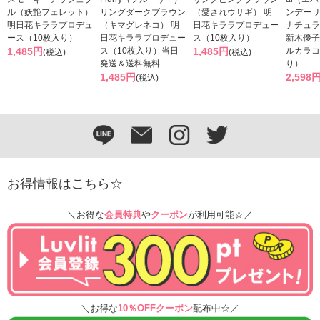
ル（妖艶フェレット）
リングダークブラウン
（愛されウサギ） 明
ンデー 
明日花キララプロデュ
（キマグレネコ） 明
日花キララプロデュー
ナチュラ
ース（10枚入り）
日花キララプロデュー
ス（10枚入り）
新木優子
1,485円
ス（10枚入り）当日
1,485円
ルカラコ
(税込)
(税込)
発送＆送料無料
り）
1,485円
2,598
(税込)
お得情報はこちら☆
＼お得な
会員特典
や
クーポン
が利用可能☆／
＼お得な
10％OFFクーポン
配布中☆／