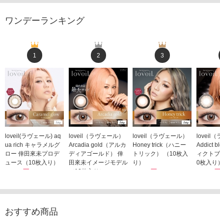
ワンデーランキング
1
2
3
loveil(ラヴェール) aq
loveil（ラヴェール）
loveil（ラヴェール）
lovei
ua rich キャラメルグ
Arcadia gold（アルカ
Honey trick（ハニー
Addict
ロー 倖田來未プロデ
ディアゴールド） 倖
トリック） （10枚入
ィクトブ
ュース（10枚入り）
田來未イメージモデル
り）
0枚入り
1,760円
（10枚入り）
1,760円
1,760
(税込)
(税込)
1,760円
(税込)
おすすめ商品