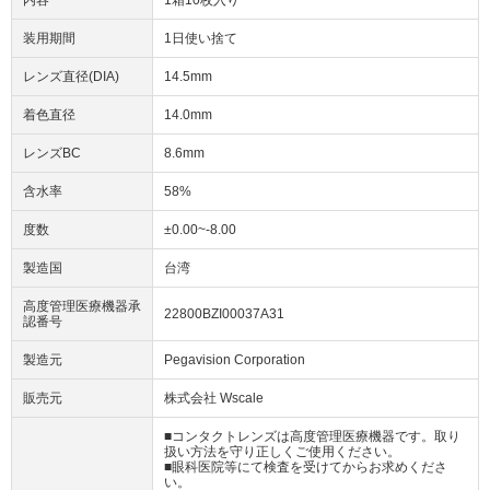
装用期間
1日使い捨て
レンズ直径(DIA)
14.5mm
着色直径
14.0mm
レンズBC
8.6mm
含水率
58%
度数
±0.00~-8.00
製造国
台湾
高度管理医療機器承
22800BZI00037A31
認番号
製造元
Pegavision Corporation
販売元
株式会社 Wscale
■コンタクトレンズは高度管理医療機器です。取り
扱い方法を守り正しくご使用ください。
■眼科医院等にて検査を受けてからお求めくださ
い。