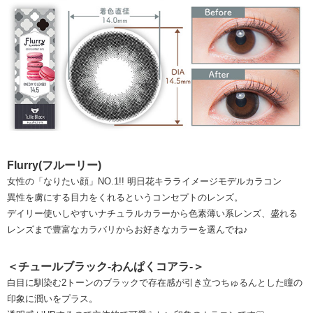
Flurry(フルーリー)
女性の「なりたい顔」NO.1!! 明日花キラライメージモデルカラコン
異性を虜にする目力をくれるというコンセプトのレンズ。
デイリー使いしやすいナチュラルカラーから色素薄い系レンズ、盛れる
レンズまで豊富なカラバリからお好きなカラーを選んでね♪
＜チュールブラック-わんぱくコアラ-＞
白目に馴染む2トーンのブラックで存在感が引き立つちゅるんとした瞳の
印象に潤いをプラス。