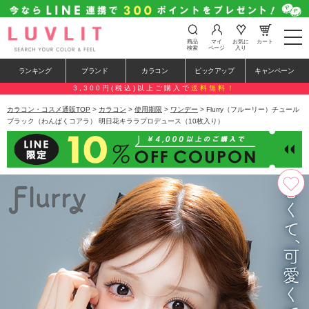
t
商品
マイ
お気に
カート
o
検索
ページ
入り
g
g
ランキング
ブランド
カラコン
ピックアップ
キャンペーン
l
e
3,300円(税込)以上ご購入で
送料無料！
n
a
カラコン・コスメ通販TOP
>
カラコン
>
使用期限
>
ワンデー
> Flurry（フルーリー）チュール
v
ブラック（わんぱくコアラ） 明日花キララプロデュース（10枚入り）
i
g
a
t
i
o
n