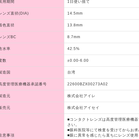
装用期間
1日使い捨て
レンズ直径(DIA)
14.5mm
着色直径
13.8mm
レンズBC
8.7mm
含水率
42.5%
度数
±0.00-6.00
製造国
台湾
高度管理医療機器承認番号
22600BZX00273A02
製造元
株式会社アイレ
販売元
株式会社アイセイ
■コンタクトレンズは高度管理医療機
さい。
■眼科医院等にて検査を受けてからお求
注意事項
■眼に異常を感じたら直ちにレンズ使