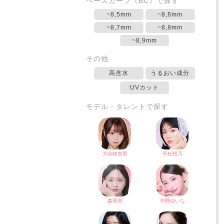
ベースカーブ（BC）で探す
~8,5mm
~8,6mm
~8,7mm
~8,8mm
~8,9mm
その他
高含水
うるおい成分
UVカット
モデル・タレントで探す