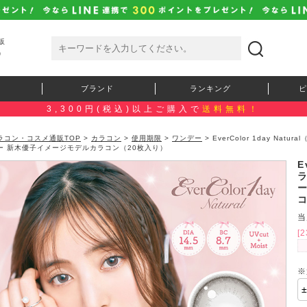
販
）
ブランド
ランキング
ピ
3,300円(税込)以上ご購入で
送料無料！
ラコン・コスメ通販TOP
>
カラコン
>
使用期限
>
ワンデー
> EverColor 1day N
ー 新木優子イメージモデルカラコン（20枚入り）
E
当
[