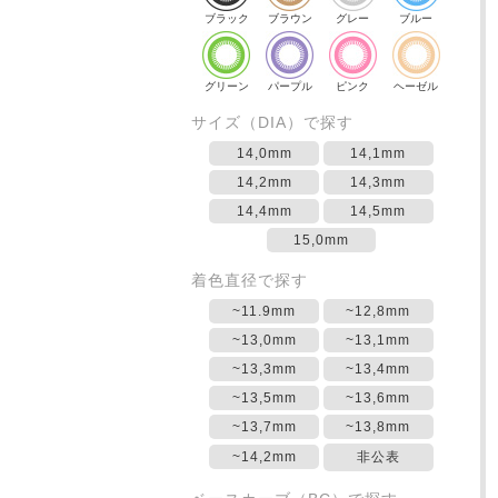
ブラック
ブラウン
グレー
ブルー
グリーン
パープル
ピンク
ヘーゼル
サイズ（DIA）で探す
14,0mm
14,1mm
14,2mm
14,3mm
14,4mm
14,5mm
15,0mm
着色直径で探す
~11.9mm
~12,8mm
~13,0mm
~13,1mm
~13,3mm
~13,4mm
~13,5mm
~13,6mm
~13,7mm
~13,8mm
~14,2mm
非公表