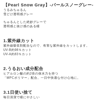
【Pearl Snow Gray】-パールスノーグレー-
うるみちゅるん
雪どけ透明感グレー
ちゅるんとした絶妙グレーで
透明感と抜け感のある瞳
1.紫外線カット
紫外線吸収剤配合なので、有害な紫外線をカットします。
UV-B約98％カット
UV-A約83％カット
2.うるおい成分配合
ヒアルロン酸の約2倍の保水力を持つ
「MPCポリマー」配合。一日中快適な付け心地に。
3.1日使い捨て
毎日清潔で瞳にやさしい