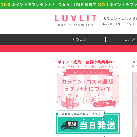
カラコン・コスメ通
Luvlit（ラブリット
カラコン
コスメ
ポイント還元・会員特典業界No.1
カ
レ
＼あなたの「なりたい瞳」を叶えます／