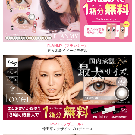
FLANMY（フランミー）
佐々木希イメージモデル
loveil（ラヴェール）
倖田來未デザインプロデュース