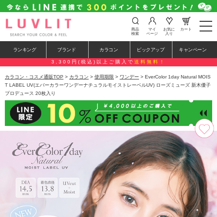
t
商品
マイ
お気に
カート
o
検索
ページ
入り
g
g
ランキング
ブランド
カラコン
ピックアップ
キャンペーン
l
e
3,300円(税込)以上ご購入で
送料無料！
n
a
カラコン・コスメ通販TOP
>
カラコン
>
使用期限
>
ワンデー
> EverColor 1day Natural MOIS
v
T LABEL UV(エバーカラーワンデーナチュラルモイストレーベルUV) ローズミューズ 新木優子
i
プロデュース 20枚入り
g
a
t
i
o
n