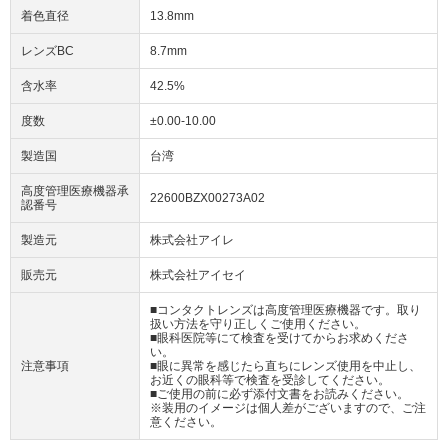
着色直径
13.8mm
レンズBC
8.7mm
含水率
42.5%
度数
±0.00-10.00
製造国
台湾
高度管理医療機器承
22600BZX00273A02
認番号
製造元
株式会社アイレ
販売元
株式会社アイセイ
■コンタクトレンズは高度管理医療機器です。取り
扱い方法を守り正しくご使用ください。
■眼科医院等にて検査を受けてからお求めくださ
い。
注意事項
■眼に異常を感じたら直ちにレンズ使用を中止し、
お近くの眼科等で検査を受診してください。
■ご使用の前に必ず添付文書をお読みください。
※装用のイメージは個人差がございますので、ご注
意ください。