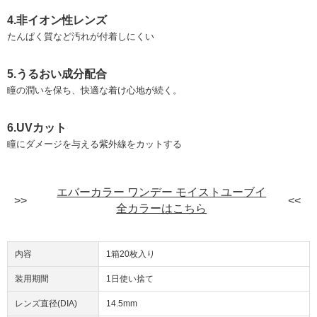
4.非イオン性レンズ
たんぱく質など汚れが付着しにくい
5.うるおい成分配合
瞳の潤いを保ち、快適な着け心地が続く。
6.UVカット
瞳にダメージを与える紫外線をカットする
エバーカラー ワンデー モイストユーブイ
全カラーはこちら
内容
1箱20枚入り
装用期間
1日使い捨て
レンズ直径(DIA)
14.5mm