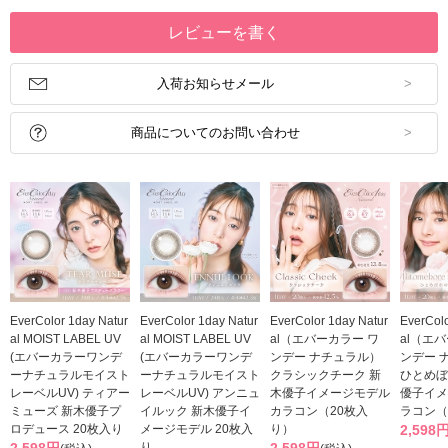
レビューを書く
入荷お知らせメール
商品についてのお問い合わせ
EverColor 1day Natur
EverColor 1day Natur
EverColor 1day Natur
EverColo
al MOIST LABEL UV
al MOIST LABEL UV
al（エバーカラー ワ
al（エ
(エバーカラーワンデ
(エバーカラーワンデ
ンデー ナチュラル）
ンデー 
ーナチュラルモイスト
ーナチュラルモイスト
クラシックチーク 新
ひとめぼ
レーベルUV) ティアー
レーベルUV) アンニュ
木優子イメージモデル
優子イメ
ミューズ 新木優子プ
イルック 新木優子イ
カラコン（20枚入
ラコン（
ロデュース 20枚入り
メージモデル 20枚入
り）
2,598
2,598円
り
2,598円