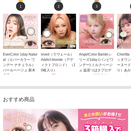
1
2
3
EverColor 1day Natur
loveil（ラヴェール）
AngelColor Bambiシ
Cheritt
al（エバーカラー ワ
Addict blonde（アデ
リーズ1day (バンビワ
ッタワン
ンデー ナチュラル）
ィクトブロンド） （1
ンデー) ミルクベージ
ーヌード
パールベージュ 新木
0枚入り）
ュ 益若つばさプロデ
り）あか
優子イメージモデルカ
1,760円
ュース（10枚入り）
ジモデル
(税込)
ラコン（20枚入り）
1,848円
1,683
(税込)
2,598円
(税込)
おすすめ商品