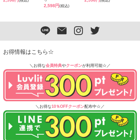
(税込)
(税込)
2,598円
(税込)
お得情報はこちら☆
＼お得な
会員特典
や
クーポン
が利用可能☆／
＼お得な
10％OFFクーポン
配布中☆／