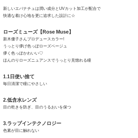
新しいエバナチュは潤い成分とUVカット加工が配合で
快適な着け心地を更に追求した設計に☆
ローズミューズ【Rose Muse】
新木優子さんプロデュースカラー!
うっとり儚げ色っぽローズベージュ
儚く色っぽかわいい♡
ほんのりローズニュアンスでうっとり見惚れる瞳
1.1日使い捨て
毎日清潔で瞳にやさしい
2.低含水レンズ
目の乾きを防ぎ、目のうるおいを保つ
3.ラップインテクノロジー
色素が目に触れない