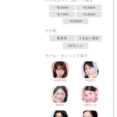
ベースカーブ（BC）で探す
~8,5mm
~8,6mm
~8,7mm
~8,8mm
~8,9mm
その他
高含水
うるおい成分
UVカット
モデル・タレントで探す