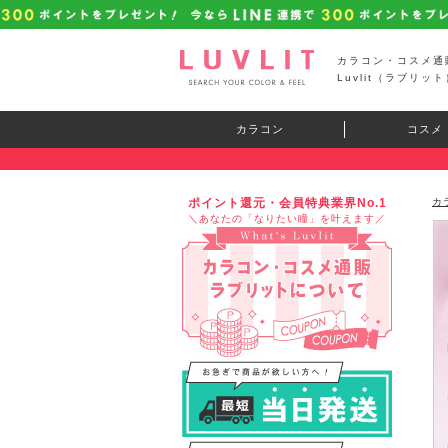
カラコン・コスメ通
Luvlit（ラブリット
カラコン
コスメ
ポイント還元・会員特典業界No.1
カ
＼あなたの「なりたい瞳」を叶えます／