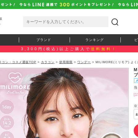
販
）
ブランド
ランキング
ピ
3,300円(税込)以上ご購入で
送料無料！
ラコン・コスメ通販TOP
>
カラコン
>
使用期限
>
ワンデー
> MILIMORE(ミリモア)
M
プ
当
[