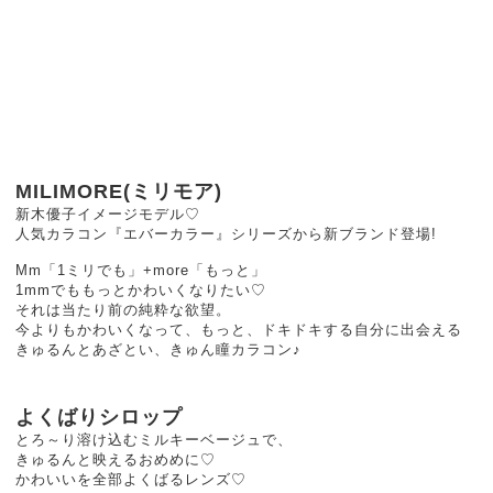
MILIMORE(ミリモア)
新木優子イメージモデル♡
人気カラコン『エバーカラー』シリーズから新ブランド登場!
Mm「1ミリでも」+more「もっと」
1mmでももっとかわいくなりたい♡
それは当たり前の純粋な欲望。
今よりもかわいくなって、もっと、ドキドキする自分に出会える
きゅるんとあざとい、きゅん瞳カラコン♪
よくばりシロップ
とろ～り溶け込むミルキーベージュで、
きゅるんと映えるおめめに♡
かわいいを全部よくばるレンズ♡