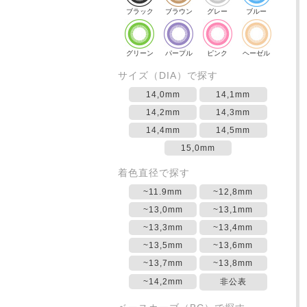
ブラック
ブラウン
グレー
ブルー
グリーン
パープル
ピンク
ヘーゼル
サイズ（DIA）で探す
14,0mm
14,1mm
14,2mm
14,3mm
14,4mm
14,5mm
15,0mm
着色直径で探す
~11.9mm
~12,8mm
~13,0mm
~13,1mm
~13,3mm
~13,4mm
~13,5mm
~13,6mm
~13,7mm
~13,8mm
~14,2mm
非公表