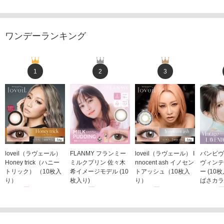
ワンデーランキング
1
2
3
loveil（ラヴェール）
FLANMY フランミー
loveil（ラヴェール） I
バンビヴ
Honey trick（ハニー
ミルクプリン 佐々木
nnocent ash イノセン
ヴィンテ
トリック） （10枚入
希イメージモデル (10
トアッシュ（10枚入
ー (10
り）
枚入り)
り）
ばさカラ
1,760円
1,815円
1,760円
1,848
(税込)
(税込)
(税込)