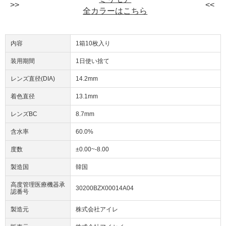
全カラーはこちら
内容
1箱10枚入り
装用期間
1日使い捨て
レンズ直径(DIA)
14.2mm
着色直径
13.1mm
レンズBC
8.7mm
含水率
60.0%
度数
±0.00~-8.00
製造国
韓国
高度管理医療機器承
30200BZX00014A04
認番号
製造元
株式会社アイレ