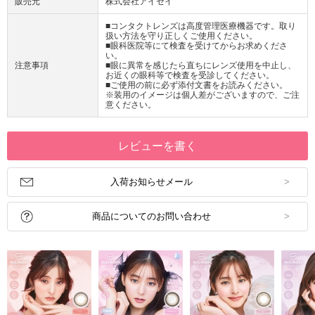
販売元
株式会社アイセイ
■コンタクトレンズは高度管理医療機器です。取り
扱い方法を守り正しくご使用ください。
■眼科医院等にて検査を受けてからお求めくださ
い。
注意事項
■眼に異常を感じたら直ちにレンズ使用を中止し、
お近くの眼科等で検査を受診してください。
■ご使用の前に必ず添付文書をお読みください。
※装用のイメージは個人差がございますので、ご注
意ください。
レビューを書く
入荷お知らせメール
商品についてのお問い合わせ