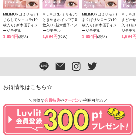
MILIMORE(ミリモア)
MILIMORE(ミリモア)
MILIMORE(ミリモア)
MILIM
じらしてショコラ(10
ときめきホイップ(10
よくばりシロップ(10
まどわせ
枚入り) 新木優子イメ
枚入り) 新木優子イメ
枚入り) 新木優子イメ
入り) 
ージモデル
ージモデル
ージモデル
ジモデル
1,694円
1,694円
1,694円
1,694
(税込)
(税込)
(税込)
お得情報はこちら☆
＼お得な
会員特典
や
クーポン
が利用可能☆／