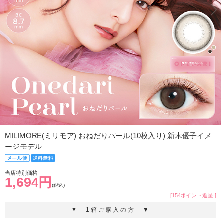
MILIMORE(ミリモア) おねだりパール(10枚入り) 新木優子イメ
ージモデル
当店特別価格
1,694円
(税込)
[154ポイント進呈 ]
▼ 1箱ご購入の方 ▼