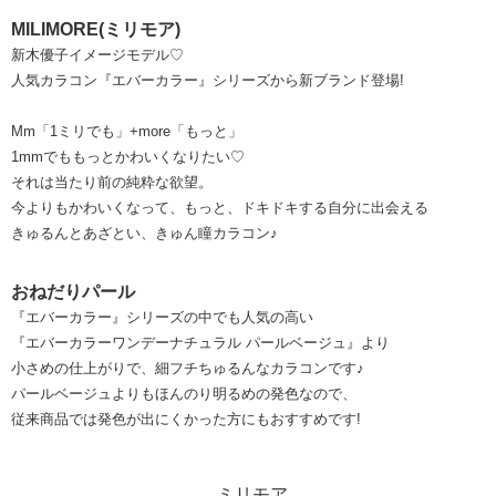
MILIMORE(ミリモア)
新木優子イメージモデル♡
人気カラコン『エバーカラー』シリーズから新ブランド登場!
Mm「1ミリでも」+more「もっと」
1mmでももっとかわいくなりたい♡
それは当たり前の純粋な欲望。
今よりもかわいくなって、もっと、ドキドキする自分に出会える
きゅるんとあざとい、きゅん瞳カラコン♪
おねだりパール
『エバーカラー』シリーズの中でも人気の高い
『エバーカラーワンデーナチュラル パールベージュ』より
小さめの仕上がりで、細フチちゅるんなカラコンです♪
パールベージュよりもほんのり明るめの発色なので、
従来商品では発色が出にくかった方にもおすすめです!
ミリモア