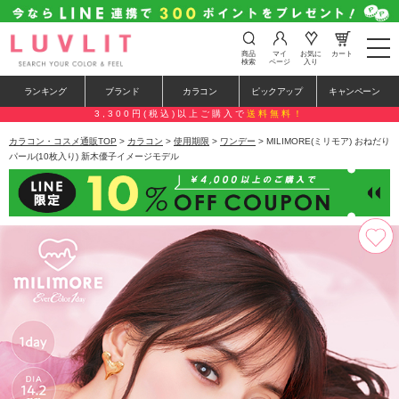
t
商品
マイ
お気に
カート
o
検索
ページ
入り
g
g
ランキング
ブランド
カラコン
ピックアップ
キャンペーン
l
e
3,300円(税込)以上ご購入で
送料無料！
n
a
カラコン・コスメ通販TOP
>
カラコン
>
使用期限
>
ワンデー
> MILIMORE(ミリモア) おねだり
v
パール(10枚入り) 新木優子イメージモデル
i
g
a
t
i
o
n