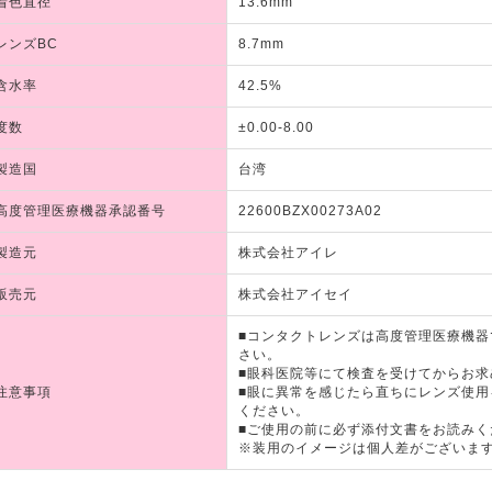
着色直径
13.6mm
レンズBC
8.7mm
含水率
42.5%
度数
±0.00-8.00
製造国
台湾
高度管理医療機器承認番号
22600BZX00273A02
製造元
株式会社アイレ
販売元
株式会社アイセイ
■コンタクトレンズは高度管理医療機
さい。
■眼科医院等にて検査を受けてからお求
注意事項
■眼に異常を感じたら直ちにレンズ使
ください。
■ご使用の前に必ず添付文書をお読みく
※装用のイメージは個人差がございま