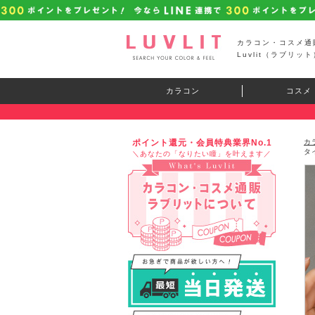
カラコン・コスメ通
Luvlit（ラブリット
カラコン
コスメ
ポイント還元・会員特典業界No.1
カ
タ
＼あなたの「なりたい瞳」を叶えます／