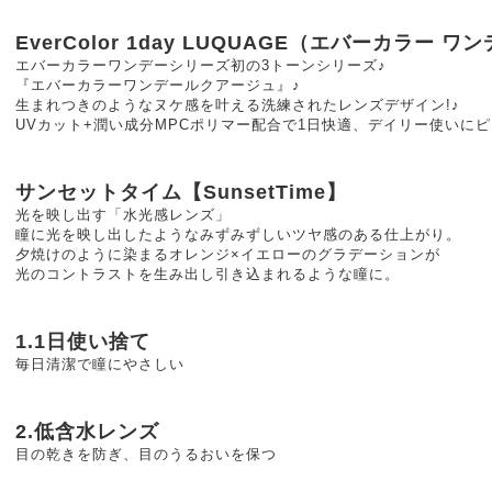
EverColor 1day LUQUAGE（エバーカラー 
エバーカラーワンデーシリーズ初の3トーンシリーズ♪
『エバーカラーワンデールクアージュ』♪
生まれつきのようなヌケ感を叶える洗練されたレンズデザイン!♪
UVカット+潤い成分MPCポリマー配合で1日快適、デイリー使いにピ
サンセットタイム【SunsetTime】
光を映し出す「水光感レンズ」
瞳に光を映し出したようなみずみずしいツヤ感のある仕上がり。
夕焼けのように染まるオレンジ×イエローのグラデーションが
光のコントラストを生み出し引き込まれるような瞳に。
1.1日使い捨て
毎日清潔で瞳にやさしい
2.低含水レンズ
目の乾きを防ぎ、目のうるおいを保つ