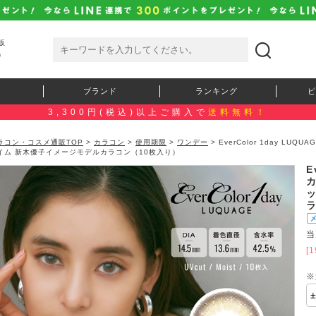
販
）
ブランド
ランキング
ピ
3,300円(税込)以上ご購入で
送料無料！
ラコン・コスメ通販TOP
>
カラコン
>
使用期限
>
ワンデー
> EverColor 1day 
イム 新木優子イメージモデルカラコン（10枚入り）
E
当
[