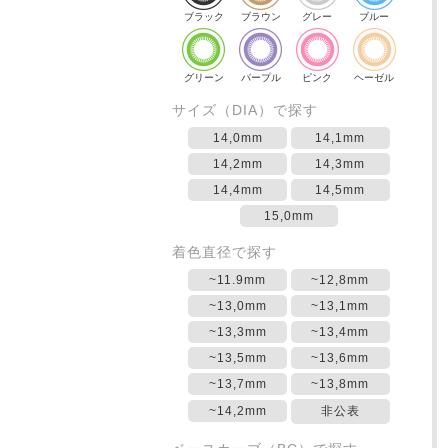
ブラック
ブラウン
グレー
ブルー
グリーン
パープル
ピンク
ヘーゼル
サイズ（DIA）で探す
14,0mm
14,1mm
14,2mm
14,3mm
14,4mm
14,5mm
15,0mm
着色直径で探す
~11.9mm
~12,8mm
~13,0mm
~13,1mm
~13,3mm
~13,4mm
~13,5mm
~13,6mm
~13,7mm
~13,8mm
~14,2mm
非公表