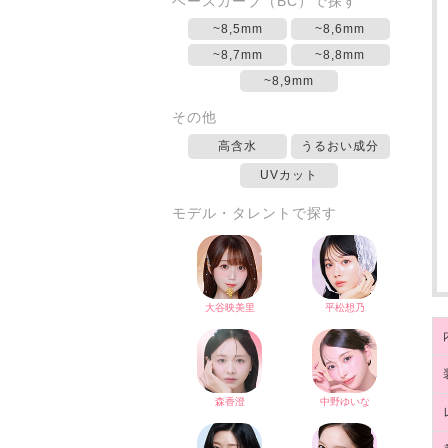
ベースカーブ（BC）で探す
~8,5mm
~8,6mm
~8,7mm
~8,8mm
~8,9mm
その他
高含水
うるおい成分
UVカット
モデル・タレントで探す