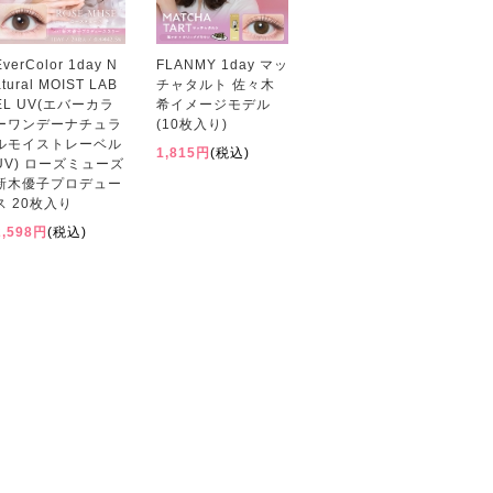
EverColor 1day N
FLANMY 1day マッ
atural MOIST LAB
チャタルト 佐々木
EL UV(エバーカラ
希イメージモデル
ーワンデーナチュラ
(10枚入り)
ルモイストレーベル
1,815円
(税込)
UV) ローズミューズ
新木優子プロデュー
ス 20枚入り
2,598円
(税込)