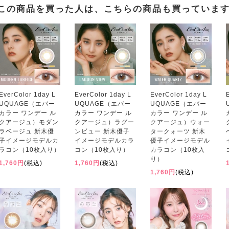
この商品を買った人は、こちらの商品も買っていま
EverColor 1day L
EverColor 1day L
EverColor 1day L
UQUAGE（エバー
UQUAGE（エバー
UQUAGE（エバー
カラー ワンデー ル
カラー ワンデー ル
カラー ワンデー ル
クアージュ）モダン
クアージュ）ラグー
クアージュ）ウォー
ラベージュ 新木優
ンビュー 新木優子
タークォーツ 新木
子イメージモデルカ
イメージモデルカラ
優子イメージモデル
ラコン（10枚入り）
コン（10枚入り）
カラコン（10枚入
り）
1,760円
(税込)
1,760円
(税込)
1,760円
(税込)