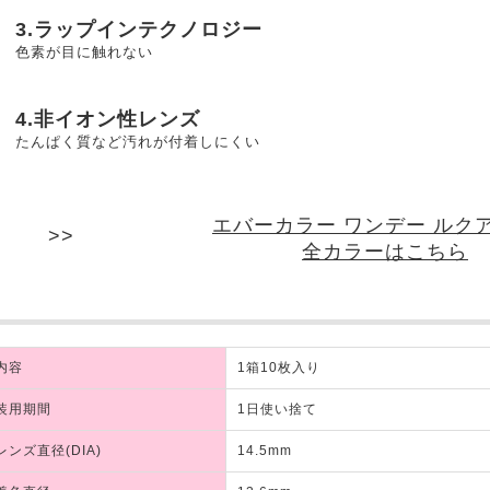
3.ラップインテクノロジー
色素が目に触れない
4.非イオン性レンズ
たんぱく質など汚れが付着しにくい
エバーカラー ワンデー ルク
全カラーはこちら
内容
1箱10枚入り
装用期間
1日使い捨て
レンズ直径(DIA)
14.5mm