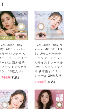
す！
EverColor 1day L
EverColor 1day N
UQUAGE（エバー
atural MOIST LAB
カラー ワンデー ル
EL UV(エバーカラ
クアージュ）アクア
ーワンデーナチュラ
ベージュ 新木優子
ルモイストレーベル
イメージモデルカラ
UV) シルエットデュ
コン（10枚入り）
オ 新木優子イメー
ジモデル 20枚入り
1,760円
(税込)
2,598円
(税込)