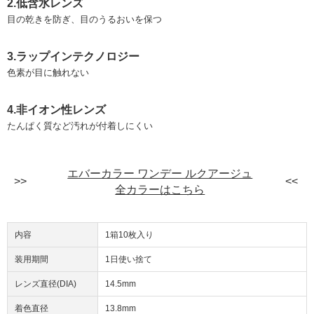
2.低含水レンズ
目の乾きを防ぎ、目のうるおいを保つ
3.ラップインテクノロジー
色素が目に触れない
4.非イオン性レンズ
たんぱく質など汚れが付着しにくい
エバーカラー ワンデー ルクアージュ
全カラーはこちら
内容
1箱10枚入り
装用期間
1日使い捨て
レンズ直径(DIA)
14.5mm
着色直径
13.8mm