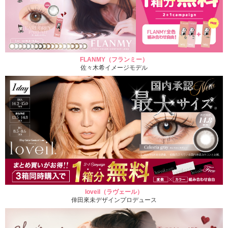
FLANMY（フランミー）
佐々木希イメージモデル
loveil（ラヴェール）
倖田來未デザインプロデュース