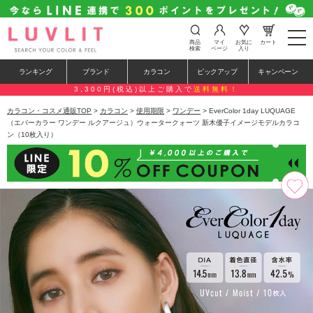
t
商品
マイ
お気に
カート
o
検索
ページ
入り
g
g
ランキング
ブランド
カラコン
ピックアップ
キャンペーン
l
e
3,300円(税込)以上ご購入で
送料無料！
n
a
カラコン・コスメ通販TOP
>
カラコン
>
使用期限
>
ワンデー
> EverColor 1day LUQUAGE
v
（エバーカラー ワンデー ルクアージュ）ウォータークォーツ 新木優子イメージモデルカラコ
i
ン（10枚入り）
g
a
t
i
o
n