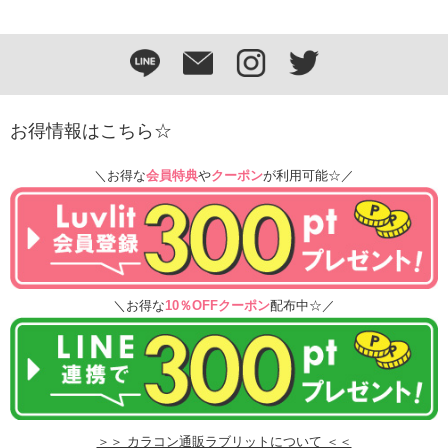
お得情報はこちら☆
＼お得な
会員特典
や
クーポン
が利用可能☆／
＼お得な
10％OFFクーポン
配布中☆／
＞＞ カラコン通販ラブリットについて ＜＜