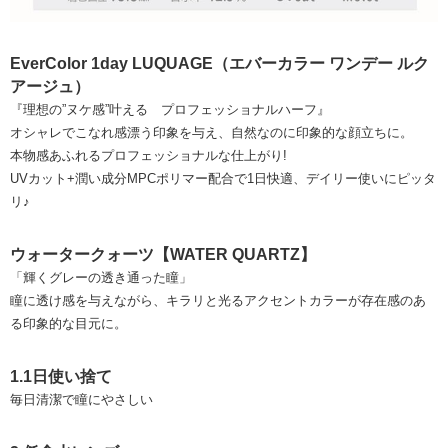
EverColor 1day LUQUAGE（エバーカラー ワンデー ルク
アージュ）
『理想の”ヌケ感”叶える プロフェッショナルハーフ』
オシャレでこなれ感漂う印象を与え、自然なのに印象的な顔立ちに。
本物感あふれるプロフェッショナルな仕上がり!
UVカット+潤い成分MPCポリマー配合で1日快適、デイリー使いにピッタ
リ♪
ウォータークォーツ【WATER QUARTZ】
「輝くグレーの透き通った瞳」
瞳に透け感を与えながら、キラリと光るアクセントカラーが存在感のあ
る印象的な目元に。
1.1日使い捨て
毎日清潔で瞳にやさしい