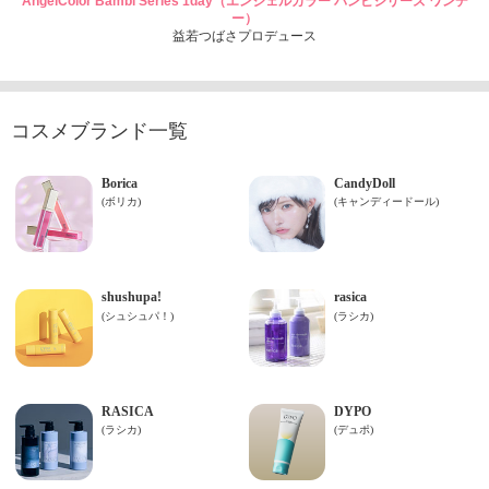
AngelColor Bambi Series 1day（エンジェルカラー バンビシリーズ ワンデ
ー）
益若つばさプロデュース
コスメブランド一覧