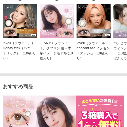
loveil（ラヴェール）
FLANMY フランミー
loveil（ラヴェール） I
バンビヴ
Honey trick（ハニー
ミルクプリン 佐々木
nnocent ash イノセン
ヴィンテ
トリック） （10枚入
希イメージモデル (10
トアッシュ（10枚入
ー (10
り）
枚入り)
り）
ばさカラ
1,760円
1,815円
1,760円
1,848
(税込)
(税込)
(税込)
おすすめ商品