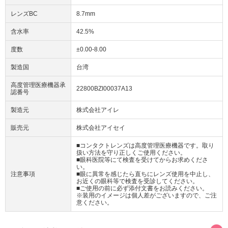
レンズBC
8.7mm
含水率
42.5%
度数
±0.00-8.00
製造国
台湾
高度管理医療機器承
22800BZI00037A13
認番号
製造元
株式会社アイレ
販売元
株式会社アイセイ
■コンタクトレンズは高度管理医療機器です。取り
扱い方法を守り正しくご使用ください。
■眼科医院等にて検査を受けてからお求めくださ
い。
注意事項
■眼に異常を感じたら直ちにレンズ使用を中止し、
お近くの眼科等で検査を受診してください。
■ご使用の前に必ず添付文書をお読みください。
※装用のイメージは個人差がございますので、ご注
意ください。