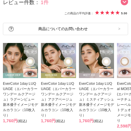
レビュー件数：
1件
この商品の平均評価：
5.00
商品についてのお問い合わせ
EverColor 1day LUQ
EverColor 1day LUQ
EverColor 1day LUQ
EverColo
UAGE（エバーカラー
UAGE（エバーカラー
UAGE（エバーカラー
al MOIS
ワンデー ルクアージ
ワンデー ルクアージ
ワンデー ルクアージ
(エバー
ュ）ラグーンビュー
ュ）アクアベージュ
ュ）ミスティアッシュ
ーナチュ
新木優子イメージモデ
新木優子イメージモデ
新木優子イメージモデ
レーベル
ルカラコン（10枚入
ルカラコン（10枚入
ルカラコン（10枚入
トデュオ
り）
り）
り）
メージモ
1,760円
1,760円
1,760円
り
(税込)
(税込)
(税込)
2,598