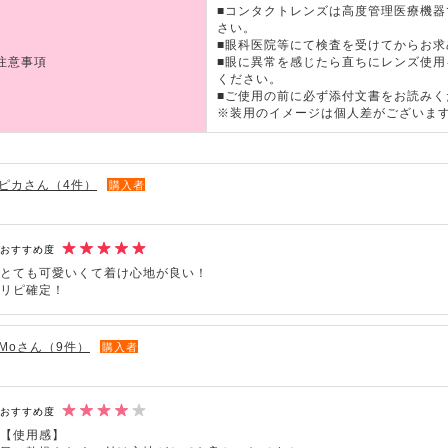
■コンタクトレンズは高度管理医療機
さい。
■眼科医院等にて検査を受けてからお求
注意事項
■眼に異常を感じたら直ちにレンズ使
ください。
■ご使用の前に必ず添付文書をお読みく
※装用のイメージは個人差がございま
ピカさん（4件）
購入者
おすすめ度
とても可愛いくて着け心地が良い！
リピ確定！
Moさん（9件）
購入者
おすすめ度
【使用感】