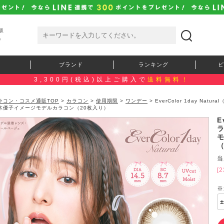
販
）
ブランド
ランキング
ピ
3,300円(税込)以上ご購入で
送料無料！
ラコン・コスメ通販TOP
>
カラコン
>
使用期限
>
ワンデー
> EverColor 1day N
木優子イメージモデルカラコン（20枚入り）
E
当
[