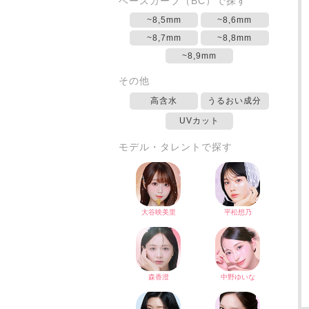
ベースカーブ（BC）で探す
~8,5mm
~8,6mm
~8,7mm
~8,8mm
~8,9mm
その他
高含水
うるおい成分
UVカット
モデル・タレントで探す