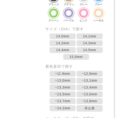
ブラック
ブラウン
グレー
ブルー
グリーン
パープル
ピンク
ヘーゼル
サイズ（DIA）で探す
14,0mm
14,1mm
14,2mm
14,3mm
14,4mm
14,5mm
15,0mm
着色直径で探す
~11.9mm
~12,8mm
~13,0mm
~13,1mm
~13,3mm
~13,4mm
~13,5mm
~13,6mm
~13,7mm
~13,8mm
~14,2mm
非公表