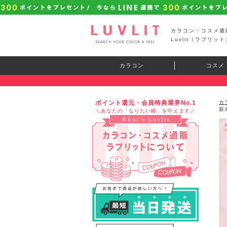
カラコン・コスメ通
Luvlit（ラブリット
カラコン
コスメ
ポイント還元・会員特典業界No.1
カ
新
＼あなたの「なりたい瞳」を叶えます／