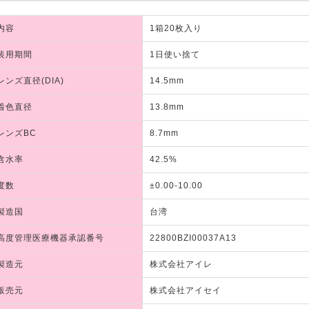
内容
1箱20枚入り
装用期間
1日使い捨て
レンズ直径(DIA)
14.5mm
着色直径
13.8mm
レンズBC
8.7mm
含水率
42.5%
度数
±0.00-10.00
製造国
台湾
高度管理医療機器承認番号
22800BZI00037A13
製造元
株式会社アイレ
販売元
株式会社アイセイ