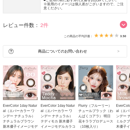
■ご使用の前に必ず添付文書をお読みください。
※装用のイメージは個人差がございますので、ご注
意ください。
レビュー件数：
2件
この商品の平均評価：
3.50
商品についてのお問い合わせ
EverColor 1day Natur
EverColor 1day Natur
Flurry（フルーリー）
EverColo
al（エバーカラー ワ
al（エバーカラー ワ
チュールブラック（わ
al（エ
ンデー ナチュラル）
ンデー ナチュラル）
んぱくコアラ） 明日
ンデー 
ナチュラルブラウン
テディモカ 新木優子
花キララプロデュース
ミルクブ
新木優子イメージモデ
イメージモデルカラコ
（10枚入り）
木優子イ