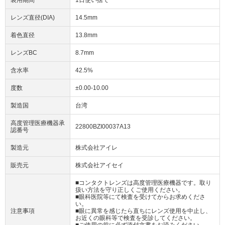
装用期間
1日使い捨て
レンズ直径(DIA)
14.5mm
着色直径
13.8mm
レンズBC
8.7mm
含水率
42.5%
度数
±0.00-10.00
製造国
台湾
高度管理医療機器承
22800BZI00037A13
認番号
製造元
株式会社アイレ
販売元
株式会社アイセイ
■コンタクトレンズは高度管理医療機器です。取り
扱い方法を守り正しくご使用ください。
■眼科医院等にて検査を受けてからお求めくださ
い。
注意事項
■眼に異常を感じたら直ちにレンズ使用を中止し、
お近くの眼科等で検査を受診してください。