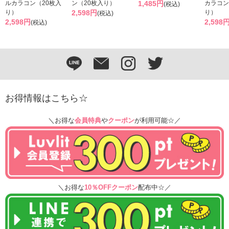
ルカラコン（20枚入
ン（20枚入り）
1,485円
カラコン
(税込)
り）
2,598円
り）
(税込)
2,598円
2,598
(税込)
お得情報はこちら☆
＼お得な
会員特典
や
クーポン
が利用可能☆／
＼お得な
10％OFFクーポン
配布中☆／