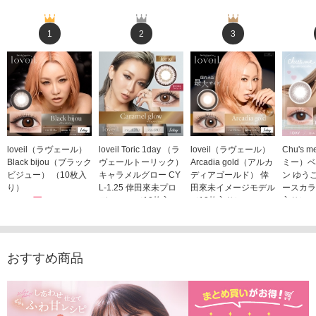
1
2
3
loveil（ラヴェール）
loveil Toric 1day （ラ
loveil（ラヴェール）
Chu's
Black bijou（ブラック
ヴェールトーリック）
Arcadia gold（アルカ
ミー）ベ
ビジュー） （10枚入
キャラメルグロー CY
ディアゴールド） 倖
ン ゆう
り）
L-1.25 倖田來未プロ
田來未イメージモデル
ースカラ
1,760円
デュース （10枚入
（10枚入り）
入り）
(税込)
り）
1,760円
1,705
(税込)
1,760円
(税込)
おすすめ商品