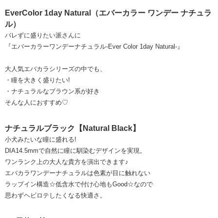
EverColor 1day Natural（エバーカラー ワンデー ナチュラ
ル）
バレずに盛りたい派さんに
『エバーカラーワンデーナチュラル-Ever Color 1day Natural-』
大人気エバカラシリーズの中でも、
・瞳を大きく盛りたい!
・ナチュラルなブラウン系が好き
そんな人におすすめ♡
ナチュラルブラック【Natural Black】
小犬みたいな瞳に盛れる!
DIA14.5mmで自然に瞳に馴染むデザインを実現。
ワンランク上の大人な貴方を演出できます♪
エバカラワンデーナチュラルは色素が目に触れない
ラップイン構造☆低含水で付け心地もGood☆なので
思わずヘビロテしたくなる快適さ。