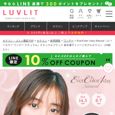
t
商品
マイ
お気に
カート
o
検索
ページ
入り
g
g
ランキング
ブランド
カラコン
ピックアップ
キャンペーン
l
e
3,300円(税込)以上ご購入で
送料無料！
n
a
カラコン・コスメ通販TOP
>
カラコン
>
使用期限
>
ワンデー
> EverColor 1day Natural（エバ
v
ーカラー ワンデー ナチュラル）ナチュラルブラック 新木優子イメージモデルカラコン（20枚
i
入り）
g
a
t
i
o
n