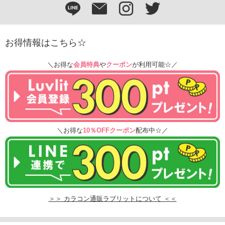
お得情報はこちら☆
＼お得な
会員特典
や
クーポン
が利用可能☆／
＼お得な
10％OFFクーポン
配布中☆／
＞＞ カラコン通販ラブリットについて ＜＜