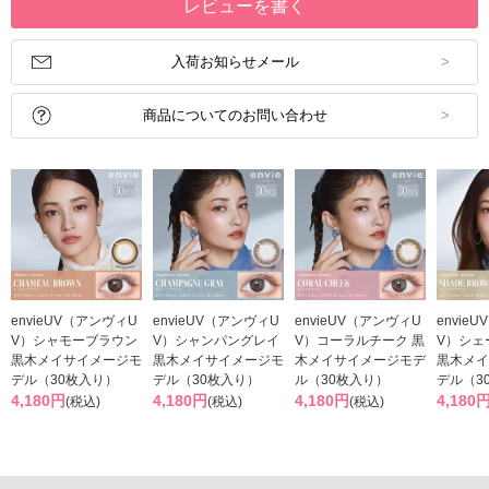
レビューを書く
入荷お知らせメール
商品についてのお問い合わせ
envieUV（アンヴィU
envieUV（アンヴィU
envieUV（アンヴィU
envie
V）シャモーブラウン
V）シャンパングレイ
V）コーラルチーク 黒
V）シェ
黒木メイサイメージモ
黒木メイサイメージモ
木メイサイメージモデ
黒木メイ
デル（30枚入り）
デル（30枚入り）
ル（30枚入り）
デル（3
4,180円
4,180円
4,180円
4,180
(税込)
(税込)
(税込)