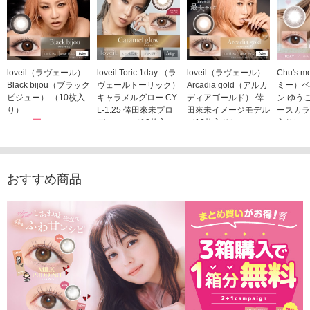
loveil（ラヴェール）
loveil Toric 1day （ラ
loveil（ラヴェール）
Chu's
Black bijou（ブラック
ヴェールトーリック）
Arcadia gold（アルカ
ミー）ベ
ビジュー） （10枚入
キャラメルグロー CY
ディアゴールド） 倖
ン ゆう
り）
L-1.25 倖田來未プロ
田來未イメージモデル
ースカラ
1,760円
デュース （10枚入
（10枚入り）
入り）
(税込)
り）
1,760円
1,705
(税込)
1,760円
(税込)
おすすめ商品