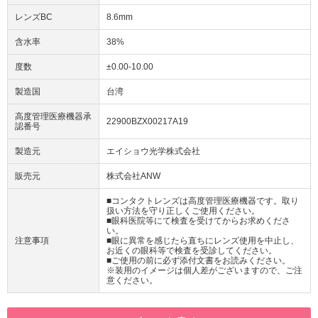
レンズBC
8.6mm
含水率
38%
度数
±0.00-10.00
製造国
台湾
高度管理医療機器承
22900BZX00217A19
認番号
製造元
エイショウ光学株式会社
販売元
株式会社ANW
■コンタクトレンズは高度管理医療機器です。取り
扱い方法を守り正しくご使用ください。
■眼科医院等にて検査を受けてからお求めくださ
い。
注意事項
■眼に異常を感じたら直ちにレンズ使用を中止し、
お近くの眼科等で検査を受診してください。
■ご使用の前に必ず添付文書をお読みください。
※装用のイメージは個人差がございますので、ご注
意ください。