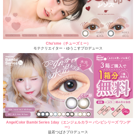
Chu'sme（チューズミー）
モテクリエイター・ゆうこすプロデュース
AngelColor Bambi Series 1day（エンジェルカラー バンビシリーズ ワンデ
ー）
益若つばさプロデュース