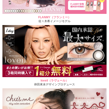
FLANMY（フランミー）
佐々木希イメージモデル
loveil（ラヴェール）
倖田來未デザインプロデュース