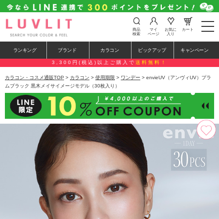
t
商品
マイ
お気に
カート
o
検索
ページ
入り
g
g
ランキング
ブランド
カラコン
ピックアップ
キャンペーン
l
e
3,300円(税込)以上ご購入で
送料無料！
n
a
カラコン・コスメ通販TOP
>
カラコン
>
使用期限
>
ワンデー
> envieUV（アンヴィUV）プラ
v
ムブラック 黒木メイサイメージモデル（30枚入り）
i
g
a
t
i
o
n