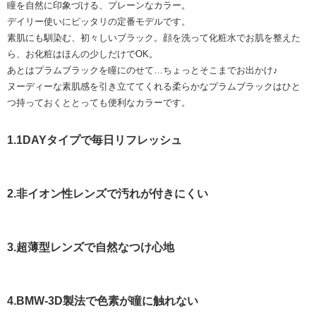
瞳を自然に印象づける、プレーンなカラー。
デイリー使いにピッタリの定番モデルです。
素肌にも馴染む、初々しいブラック。顔を洗って化粧水でお肌を整えた
ら、お化粧はほんの少しだけでOK。
あとはプラムブラックを瞳にのせて…ちょっとそこまでお出かけ♪
ヌーディーな素肌感を引き立ててくれる柔らかなプラムブラックはひと
つ持っておくととっても便利なカラーです。
1.1DAYタイプで毎日リフレッシュ
2.非イオン性レンズで汚れが付きにくい
3.超薄型レンズで自然なつけ心地
4.BMW-3D製法で色素が瞳に触れない