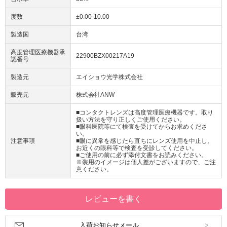
度数
±0.00-10.00
製造国
台湾
高度管理医療機器承
22900BZX00217A19
認番号
製造元
エイショウ光学株式会社
販売元
株式会社ANW
■コンタクトレンズは高度管理医療機器です。取り
扱い方法を守り正しくご使用ください。
■眼科医院等にて検査を受けてからお求めくださ
い。
注意事項
■眼に異常を感じたら直ちにレンズ使用を中止し、
お近くの眼科等で検査を受診してください。
■ご使用の前に必ず添付文書をお読みください。
※装用のイメージは個人差がございますので、ご注
意ください。
レビューを書く
入荷お知らせメール