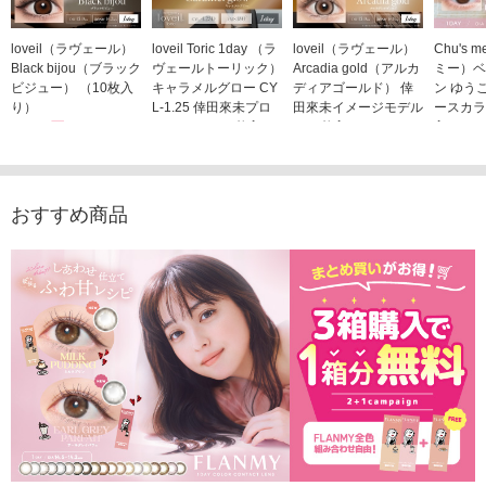
loveil（ラヴェール）
loveil Toric 1day （ラ
loveil（ラヴェール）
Chu's
Black bijou（ブラック
ヴェールトーリック）
Arcadia gold（アルカ
ミー）ベ
ビジュー） （10枚入
キャラメルグロー CY
ディアゴールド） 倖
ン ゆう
り）
L-1.25 倖田來未プロ
田來未イメージモデル
ースカラ
1,760円
デュース （10枚入
（10枚入り）
入り）
(税込)
り）
1,760円
1,705
(税込)
1,760円
(税込)
おすすめ商品