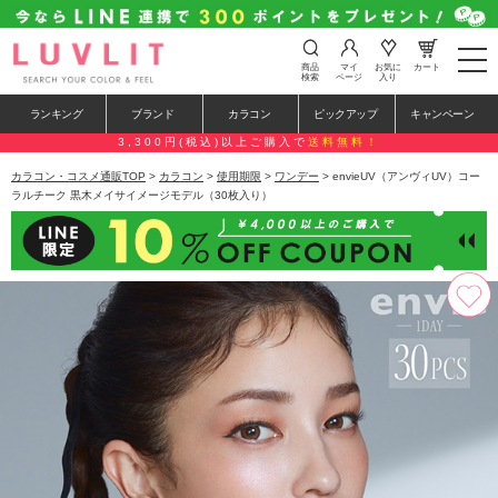
t
商品
マイ
お気に
カート
o
検索
ページ
入り
g
g
ランキング
ブランド
カラコン
ピックアップ
キャンペーン
l
e
3,300円(税込)以上ご購入で
送料無料！
n
a
カラコン・コスメ通販TOP
>
カラコン
>
使用期限
>
ワンデー
> envieUV（アンヴィUV）コー
v
ラルチーク 黒木メイサイメージモデル（30枚入り）
i
g
a
t
i
o
n