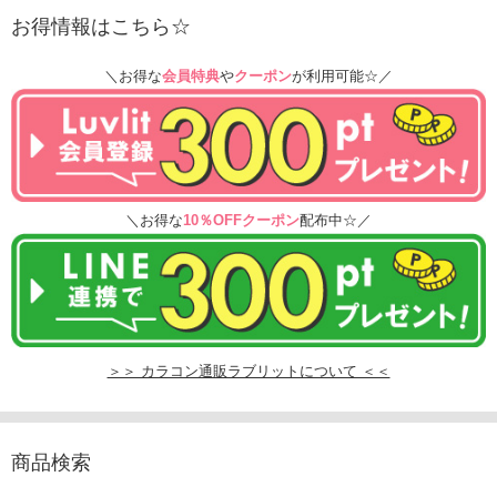
お得情報はこちら☆
＼お得な
会員特典
や
クーポン
が利用可能☆／
＼お得な
10％OFFクーポン
配布中☆／
＞＞ カラコン通販ラブリットについて ＜＜
商品検索