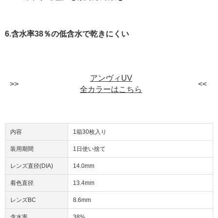
6.含水率38％の低含水で乾きにくい
アンヴィUV
全カラーはこちら
内容
1箱30枚入り
装用期間
1日使い捨て
レンズ直径(DIA)
14.0mm
着色直径
13.4mm
レンズBC
8.6mm
含水率
38%