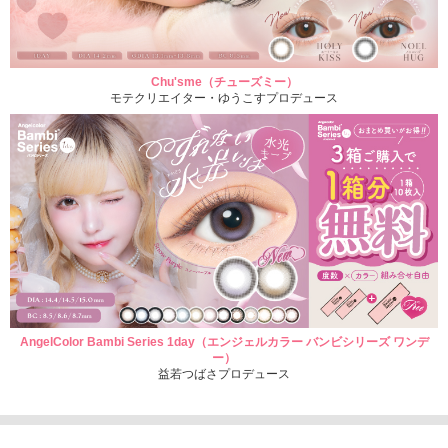
Chu'sme（チューズミー）
モテクリエイター・ゆうこすプロデュース
AngelColor Bambi Series 1day（エンジェルカラー バンビシリーズ ワンデ
ー）
益若つばさプロデュース