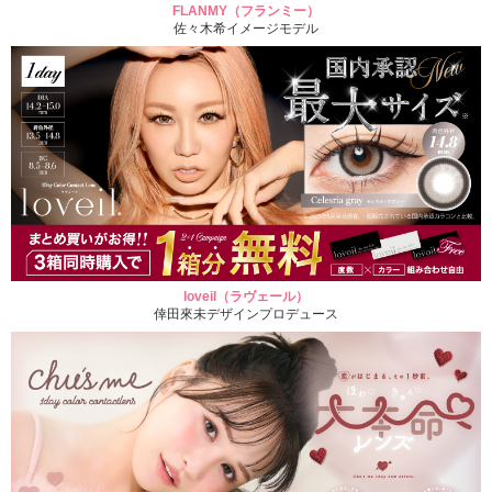
FLANMY（フランミー）
佐々木希イメージモデル
loveil（ラヴェール）
倖田來未デザインプロデュース