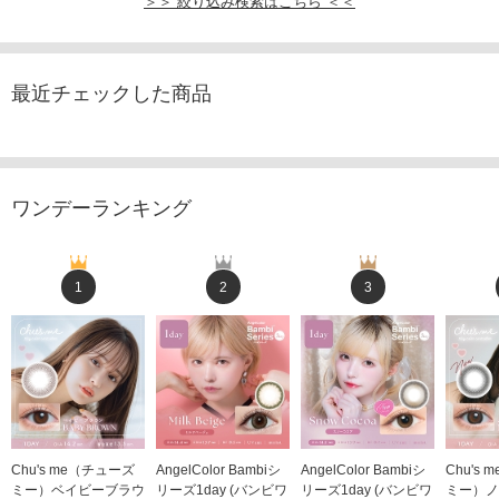
＞＞ 絞り込み検索はこちら ＜＜
最近チェックした商品
ワンデーランキング
1
2
3
Chu's me（チューズ
AngelColor Bambiシ
AngelColor Bambiシ
Chu's
ミー）ベイビーブラウ
リーズ1day (バンビワ
リーズ1day (バンビワ
ミー）ノ