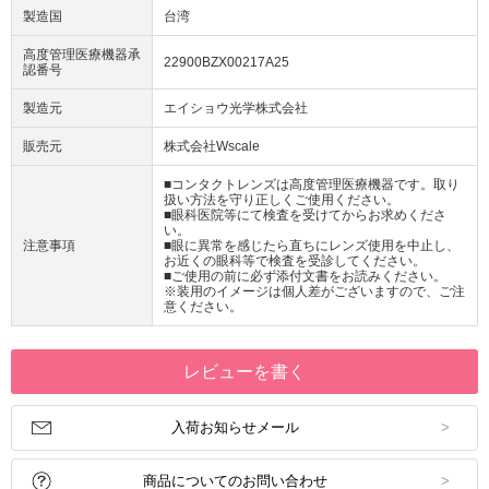
製造国
台湾
高度管理医療機器承
22900BZX00217A25
認番号
製造元
エイショウ光学株式会社
販売元
株式会社Wscale
■コンタクトレンズは高度管理医療機器です。取り
扱い方法を守り正しくご使用ください。
■眼科医院等にて検査を受けてからお求めくださ
い。
注意事項
■眼に異常を感じたら直ちにレンズ使用を中止し、
お近くの眼科等で検査を受診してください。
■ご使用の前に必ず添付文書をお読みください。
※装用のイメージは個人差がございますので、ご注
意ください。
レビューを書く
入荷お知らせメール
商品についてのお問い合わせ