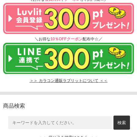
＼お得な
10％OFFクーポン
配布中☆／
＞＞ カラコン通販ラブリットについて ＜＜
商品検索