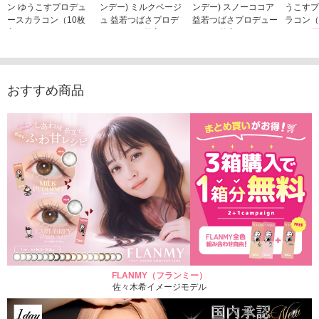
ン ゆうこすプロデュ
ンデー) ミルクベージ
ンデー) スノーココア
うこすプ
ースカラコン（10枚
ュ 益若つばさプロデ
益若つばさプロデュー
ラコン（
入り）
ュース（10枚入り）
ス（10枚入り）
1,705
1,705円
1,848円
1,848円
(税込)
(税込)
(税込)
おすすめ商品
FLANMY（フランミー）
佐々木希イメージモデル