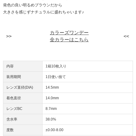
発色の良い明るめブラウンだから
大きさを感じずナチュラルに盛れちゃいます♪
カラーズワンデー
全カラーはこちら
内容
1箱10枚入り
装用期間
1日使い捨て
レンズ直径(DIA)
14.5mm
着色直径
14.0mm
レンズBC
8.7mm
含水率
38.0%
度数
±0.00-8.00