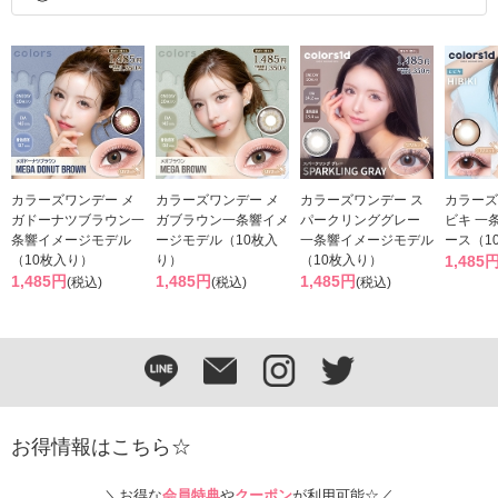
カラーズワンデー メ
カラーズワンデー メ
カラーズワンデー ス
カラーズ
ガドーナツブラウン一
ガブラウン一条響イメ
パークリンググレー
ビキ 一
条響イメージモデル
ージモデル（10枚入
一条響イメージモデル
ース（1
（10枚入り）
り）
（10枚入り）
1,485
1,485円
1,485円
1,485円
(税込)
(税込)
(税込)
お得情報はこちら☆
＼お得な
会員特典
や
クーポン
が利用可能☆／