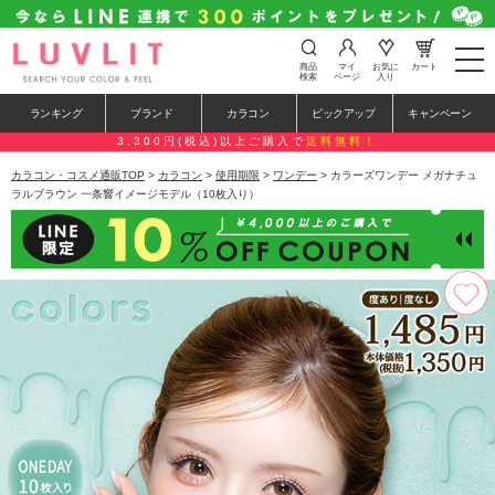
t
商品
マイ
お気に
カート
o
検索
ページ
入り
g
g
ランキング
ブランド
カラコン
ピックアップ
キャンペーン
l
e
3,300円(税込)以上ご購入で
送料無料！
n
a
カラコン・コスメ通販TOP
>
カラコン
>
使用期限
>
ワンデー
> カラーズワンデー メガナチュ
v
ラルブラウン 一条響イメージモデル（10枚入り）
i
g
a
t
i
o
n