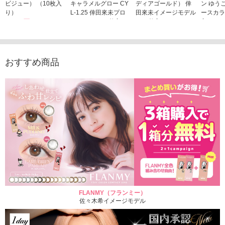
ビジュー） （10枚入
キャラメルグロー CY
ディアゴールド） 倖
ン ゆう
り）
L-1.25 倖田來未プロ
田來未イメージモデル
ースカラ
1,760円
デュース （10枚入
（10枚入り）
入り）
(税込)
り）
1,760円
1,705
(税込)
1,760円
(税込)
おすすめ商品
FLANMY（フランミー）
佐々木希イメージモデル