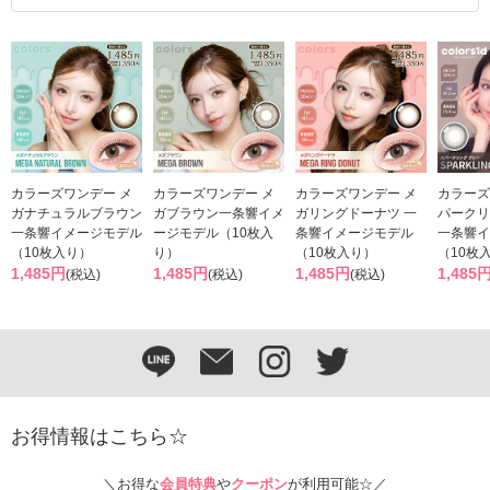
カラーズワンデー メ
カラーズワンデー メ
カラーズワンデー メ
カラーズ
ガナチュラルブラウン
ガブラウン一条響イメ
ガリングドーナツ 一
パークリ
一条響イメージモデル
ージモデル（10枚入
条響イメージモデル
一条響イ
（10枚入り）
り）
（10枚入り）
（10枚
1,485円
1,485円
1,485円
1,485
(税込)
(税込)
(税込)
お得情報はこちら☆
＼お得な
会員特典
や
クーポン
が利用可能☆／