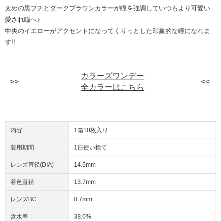
太めの黒フチとダークブラウンカラーが瞳を強調していつもより可愛い
愛され瞳へ♪
中央のイエローがアクセントになってくりっとした印象的な瞳になれま
す!!
カラーズワンデー
全カラーはこちら
内容
1箱10枚入り
装用期間
1日使い捨て
レンズ直径(DIA)
14.5mm
着色直径
13.7mm
レンズBC
8.7mm
含水率
38.0%