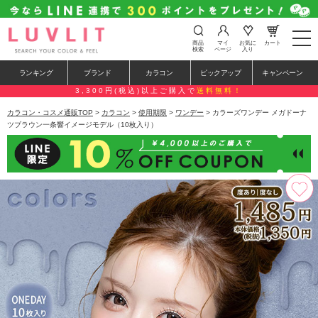
t
商品
マイ
お気に
カート
o
検索
ページ
入り
g
g
ランキング
ブランド
カラコン
ピックアップ
キャンペーン
l
e
3,300円(税込)以上ご購入で
送料無料！
n
a
カラコン・コスメ通販TOP
>
カラコン
>
使用期限
>
ワンデー
> カラーズワンデー メガドーナ
v
ツブラウン一条響イメージモデル（10枚入り）
i
g
a
t
i
o
n