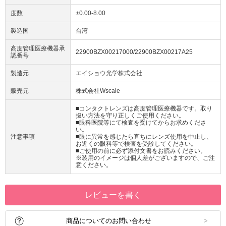
度数
±0.00-8.00
製造国
台湾
高度管理医療機器承
22900BZX00217000/22900BZX00217A25
認番号
製造元
エイショウ光学株式会社
販売元
株式会社Wscale
■コンタクトレンズは高度管理医療機器です。取り
扱い方法を守り正しくご使用ください。
■眼科医院等にて検査を受けてからお求めくださ
い。
注意事項
■眼に異常を感じたら直ちにレンズ使用を中止し、
お近くの眼科等で検査を受診してください。
■ご使用の前に必ず添付文書をお読みください。
※装用のイメージは個人差がございますので、ご注
意ください。
レビューを書く
商品についてのお問い合わせ