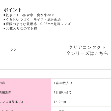
ポイント
■乾きにくい低含水 含水率38％
■うるおいつづく モイスト成分配合
■裸眼のような装用感 0.06mm超薄レンズ
■30枚入りなのでお得！
クリアコンタクト
全シリーズはこちら
内容
1箱30枚入り
装用期間
1日使い捨て
レンズ直径(DIA)
14.0mm