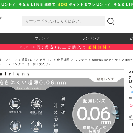
販
）
ブランド
ランキング
ピ
3,300円(税込)以上ご購入で
送料無料！
ラコン・コスメ通販TOP
>
カラコン
>
使用期限
>
ワンデー
> airlens moisture UV 
ルトラティンクリア）（30枚入り）
a
y
当
[