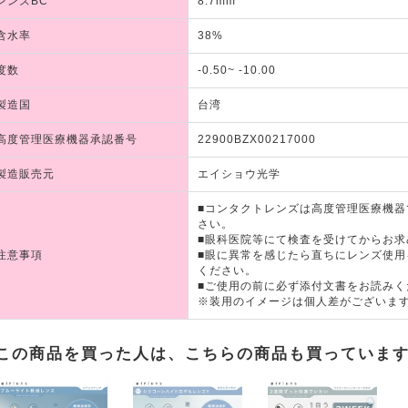
レンズBC
8.7mm
含水率
38%
度数
-0.50~ -10.00
製造国
台湾
高度管理医療機器承認番号
22900BZX00217000
製造販売元
エイショウ光学
■コンタクトレンズは高度管理医療機
さい。
■眼科医院等にて検査を受けてからお求
注意事項
■眼に異常を感じたら直ちにレンズ使
ください。
■ご使用の前に必ず添付文書をお読みく
※装用のイメージは個人差がございま
この商品を買った人は、こちらの商品も買っていま