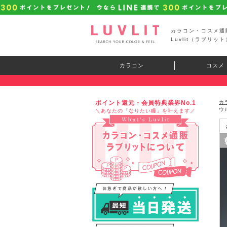
カラコン・コスメ通
Luvlit（ラブリット
カラコン
コスメ
ポイント還元・会員特典業界No.1
カ
ウ
＼あなたの「なりたい瞳」を叶えます／