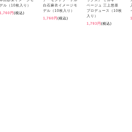
本田紗来イメージモ
アーモンドプードル
ックス） ミルキー
デル（10枚入り）
白石麻衣イメージモ
ベージュ 三上悠亜
デル（10枚入り）
プロデュース（10枚
1,760円
(税込)
入り）
1,760円
(税込)
1,793円
(税込)