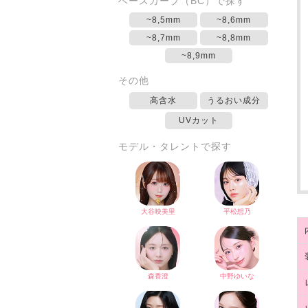
ベースカーブ（BC）で探す
~8,5mm
~8,6mm
~8,7mm
~8,8mm
~8,9mm
その他
高含水
うるおい成分
UVカット
モデル・タレントで探す