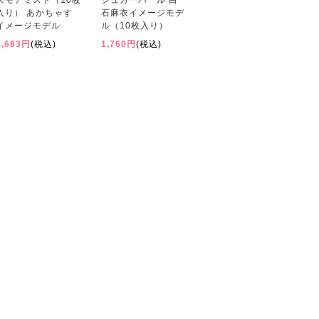
スモアミスト（10枚
シュガーパール 白
入り） あかちゃす
石麻衣イメージモデ
イメージモデル
ル（10枚入り）
1,683円
(税込)
1,760円
(税込)