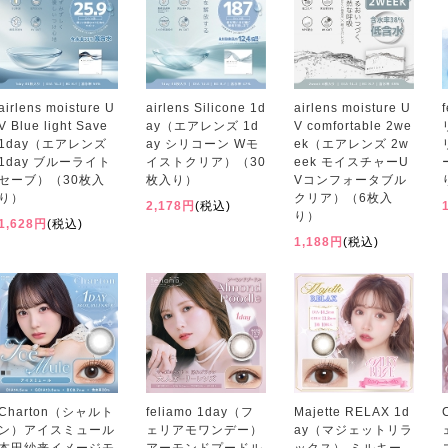
airlens moisture U
airlens Silicone 1d
airlens moisture U
V Blue light Save
ay（エアレンズ 1d
V comfortable 2we
1day（エアレンズ
ay シリコーン Wモ
ek（エアレンズ 2w
1day ブルーライト
イストクリア）（30
eek モイスチャーU
セーブ）（30枚入
枚入り）
Vコンフォータブル
り）
クリア）（6枚入
2,178円
(税込)
り）
1,628円
(税込)
1,188円
(税込)
Charton（シャルト
feliamo 1day（フ
Majette RELAX 1d
ン）アイスミュール
ェリアモワンデー）
ay（マジェットリラ