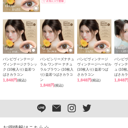
バンビヴィンテージ
バンビシリーズナチュ
バンビヴィンテージ
バンビヴ
ヴィンテージクラシッ
ラル ワンデー ナチュ
ヴィンテージヘーゼル
ヴィンテ
ク (10枚入り) 益若つ
ラルブラウン (10枚入
(10枚入り) 益若つば
ュ (10
ばさカラコン
り) 益若つばさカラコ
さカラコン
ばさカラ
1,848円
ン
1,848円
1,848
(税込)
(税込)
1,848円
(税込)
お得情報はこちら☆