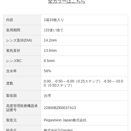
全カラーはこちら
内容
1箱10枚入り
装用期間
1日使い捨て
レンズ直径(DIA)
14.2mm
着色直径
13.6mm
レンズBC
8.5mm
含水率
58%
0.00、-0.50～-6.00（0.25ステップ） -6.50～-10.0
度数
0（0.50ステップ）
製造国
台湾
高度管理医療機器承
22800BZI00037A13
認番号
製造元
Pegavision Japan株式会社
販売元
株式会社T-Garden