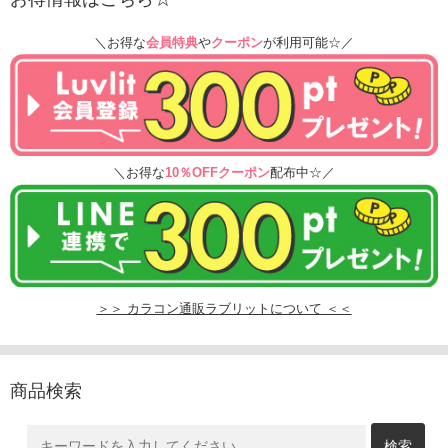
＼お得な
会員特典
や
クーポン
が利用可能☆／
＼お得な
10％OFFクーポン
配布中☆／
＞＞ カラコン通販ラブリットについて ＜＜
商品検索