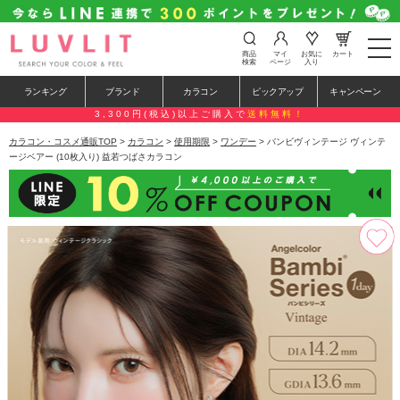
t
商品
マイ
お気に
カート
o
検索
ページ
入り
g
g
ランキング
ブランド
カラコン
ピックアップ
キャンペーン
l
e
3,300円(税込)以上ご購入で
送料無料！
n
a
カラコン・コスメ通販TOP
>
カラコン
>
使用期限
>
ワンデー
> バンビヴィンテージ ヴィンテ
v
ージベアー (10枚入り) 益若つばさカラコン
i
g
a
t
i
o
n