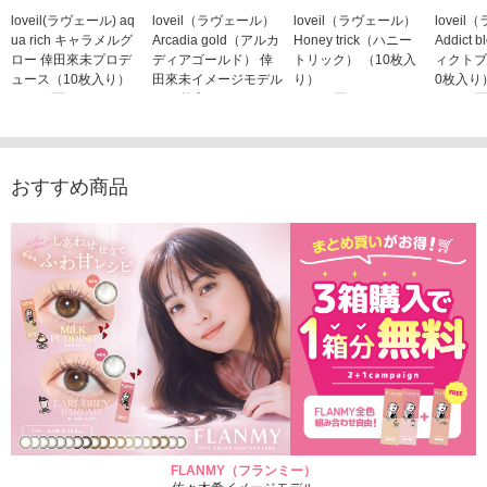
loveil(ラヴェール) aq
loveil（ラヴェール）
loveil（ラヴェール）
lovei
ua rich キャラメルグ
Arcadia gold（アルカ
Honey trick（ハニー
Addict
ロー 倖田來未プロデ
ディアゴールド） 倖
トリック） （10枚入
ィクトブ
ュース（10枚入り）
田來未イメージモデル
り）
0枚入り
1,760円
（10枚入り）
1,760円
1,760
(税込)
(税込)
1,760円
(税込)
おすすめ商品
FLANMY（フランミー）