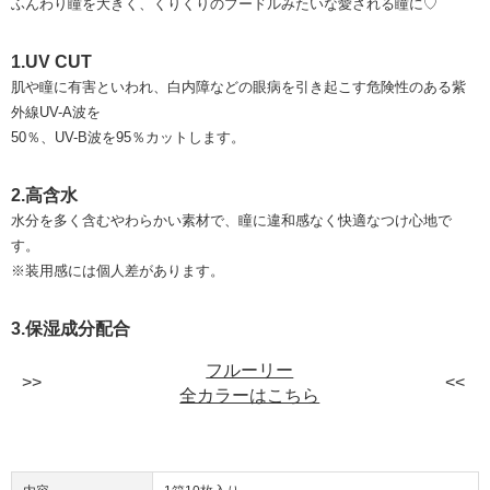
ふんわり瞳を大きく、くりくりのプードルみたいな愛される瞳に♡
1.UV CUT
肌や瞳に有害といわれ、白内障などの眼病を引き起こす危険性のある紫
外線UV-A波を
50％、UV-B波を95％カットします。
2.高含水
水分を多く含むやわらかい素材で、瞳に違和感なく快適なつけ心地で
す。
※装用感には個人差があります。
3.保湿成分配合
フルーリー
全カラーはこちら