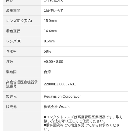
内容
1箱10枚入り
装用期間
1日使い捨て
レンズ直径(DIA)
15.0mm
着色直径
14.4mm
レンズBC
8.6mm
含水率
58%
度数
±0.00~-8.00
製造国
台湾
高度管理医療機器承
22800BZI00037A31
認番号
製造元
Pegavision Corporation
販売元
株式会社 Wscale
■コンタクトレンズは高度管理医療機器です。取り
扱い方法を守り正しくご使用ください。
■眼科医院等にて検査を受けてからお求めくださ
い。