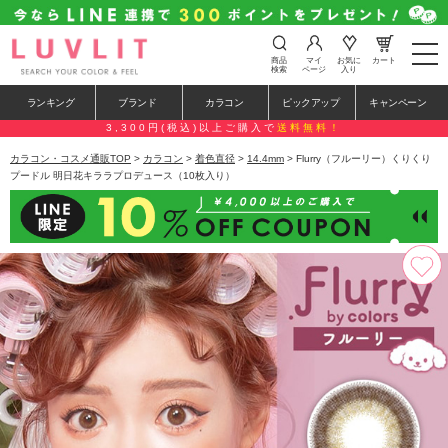
t
商品
マイ
お気に
カート
o
検索
ページ
入り
g
g
ランキング
ブランド
カラコン
ピックアップ
キャンペーン
l
e
3,300円(税込)以上ご購入で
送料無料！
n
a
カラコン・コスメ通販TOP
>
カラコン
>
着色直径
>
14.4mm
> Flurry（フルーリー）くりくり
v
プードル 明日花キララプロデュース（10枚入り）
i
g
a
t
i
o
n