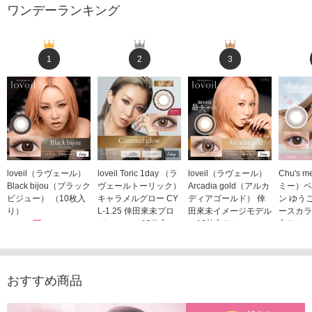
ワンデーランキング
1
2
3
loveil（ラヴェール）
loveil Toric 1day （ラ
loveil（ラヴェール）
Chu's
Black bijou（ブラック
ヴェールトーリック）
Arcadia gold（アルカ
ミー）ベ
ビジュー） （10枚入
キャラメルグロー CY
ディアゴールド） 倖
ン ゆう
り）
L-1.25 倖田來未プロ
田來未イメージモデル
ースカラ
1,760円
デュース （10枚入
（10枚入り）
入り）
(税込)
り）
1,760円
1,705
(税込)
1,760円
(税込)
おすすめ商品