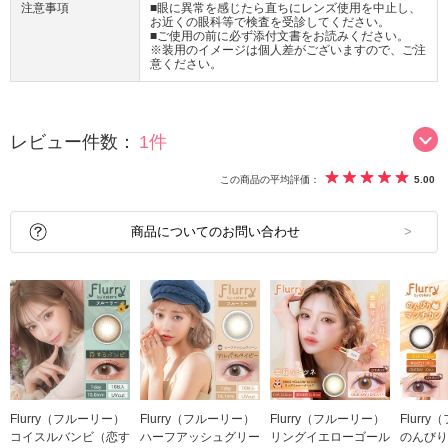
注意事項
■眼に異常を感じたら直ちにレンズ使用を中止し、
お近くの眼科等で検査を受診してください。
■ご使用の前に必ず添付文書をお読みください。
※装用のイメージは個人差がございますので、ご注
意ください。
レビュー件数：
1件
この商品の平均評価：
5.00
商品についてのお問い合わせ
Flurry（フルーリー）
Flurry（フルーリー）
Flurry（フルーリー）
Flurr
コイスルバンビ（恋す
ハーフアッシュグリー
リングイエローゴール
のんびり