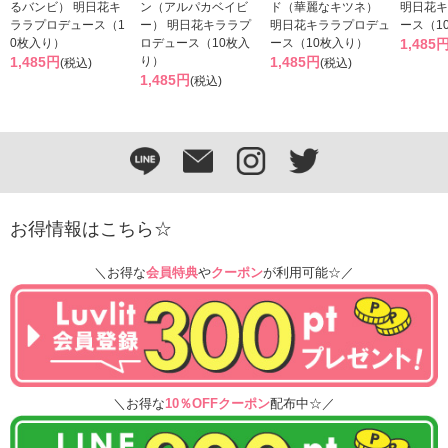
るバンビ） 明日花キ
ン（アルパカベイビ
ド（華麗なキツネ）
明日花キ
ララプロデュース（1
ー） 明日花キララプ
明日花キララプロデュ
ース（1
0枚入り）
ロデュース（10枚入
ース（10枚入り）
1,485
1,485円
り）
1,485円
(税込)
(税込)
1,485円
(税込)
お得情報はこちら☆
＼お得な
会員特典
や
クーポン
が利用可能☆／
＼お得な
10％OFFクーポン
配布中☆／