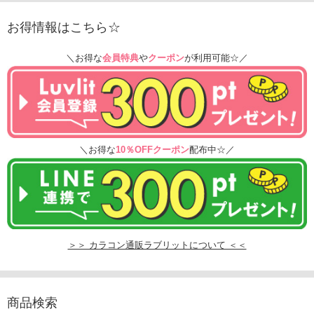
お得情報はこちら☆
＼お得な
会員特典
や
クーポン
が利用可能☆／
＼お得な
10％OFFクーポン
配布中☆／
＞＞ カラコン通販ラブリットについて ＜＜
商品検索