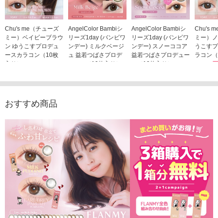
Chu's me（チューズ
AngelColor Bambiシ
AngelColor Bambiシ
Chu's
ミー）ベイビーブラウ
リーズ1day (バンビワ
リーズ1day (バンビワ
ミー）ノ
ン ゆうこすプロデュ
ンデー) ミルクベージ
ンデー) スノーココア
うこすプ
ースカラコン（10枚
ュ 益若つばさプロデ
益若つばさプロデュー
ラコン（
入り）
ュース（10枚入り）
ス（10枚入り）
1,705
1,705円
1,848円
1,848円
(税込)
(税込)
(税込)
おすすめ商品