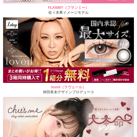
FLANMY（フランミー）
佐々木希イメージモデル
loveil（ラヴェール）
倖田來未デザインプロデュース