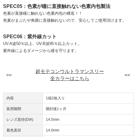
SPEC05：色素が瞳に直接触れない色素内包製法
色素が直接瞳に触れない色素内包の構造！！
色素がまぶたや角膜に直接触れないので、安心してご使用頂けます。
SPEC06：紫外線カット
UV-A波50％以上、UV-B波95％以上カット。
紫外線によるダメージから瞳を守ります。
超モテコンウルトラマンスリー
全カラーはこちら
内容
1箱2枚入り
装用期間
開封後1ヶ月
レンズ直径(DIA)
14.5mm
着色直径
14.0mm