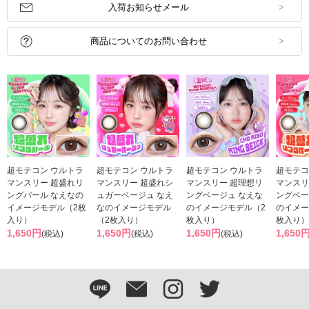
入荷お知らせメール
商品についてのお問い合わせ
超モテコン ウルトラ
超モテコン ウルトラ
超モテコン ウルトラ
超モテコ
マンスリー 超盛れリ
マンスリー 超盛れシ
マンスリー 超理想リ
マンスリ
ングパール なえなの
ュガーベージュ なえ
ングベージュ なえな
ングベー
イメージモデル（2枚
なのイメージモデル
のイメージモデル（2
のイメー
入り）
（2枚入り）
枚入り）
枚入り）
1,650円
1,650円
1,650円
1,650
(税込)
(税込)
(税込)