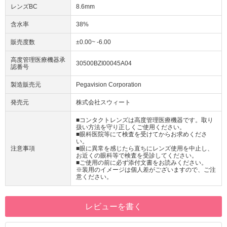
レンズBC
8.6mm
含水率
38%
販売度数
±0.00~ -6.00
高度管理医療機器承
30500BZI00045A04
認番号
製造販売元
Pegavision Corporation
発売元
株式会社スウィート
■コンタクトレンズは高度管理医療機器です。取り
扱い方法を守り正しくご使用ください。
■眼科医院等にて検査を受けてからお求めくださ
い。
注意事項
■眼に異常を感じたら直ちにレンズ使用を中止し、
お近くの眼科等で検査を受診してください。
■ご使用の前に必ず添付文書をお読みください。
※装用のイメージは個人差がございますので、ご注
意ください。
レビューを書く