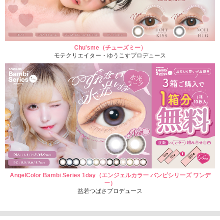
Chu'sme（チューズミー）
モテクリエイター・ゆうこすプロデュース
AngelColor Bambi Series 1day（エンジェルカラー バンビシリーズ ワンデ
ー）
益若つばさプロデュース