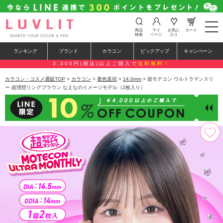
t
商品
マイ
お気に
カート
o
検索
ページ
入り
g
g
ランキング
ブランド
カラコン
ピックアップ
キャンペーン
l
e
3,300円(税込)以上ご購入で
送料無料！
n
a
カラコン・コスメ通販TOP
>
カラコン
>
着色直径
>
14.0mm
> 超モテコン ウルトラマンスリ
v
ー 超理想リングブラウン なえなのイメージモデル（2枚入り）
i
g
a
t
i
o
n