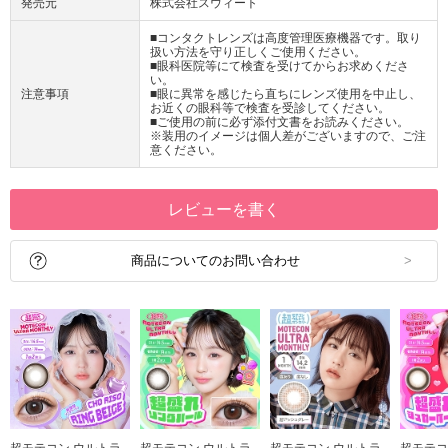
発売元
株式会社スウィート
■コンタクトレンズは高度管理医療機器です。取り
扱い方法を守り正しくご使用ください。
■眼科医院等にて検査を受けてからお求めくださ
い。
注意事項
■眼に異常を感じたら直ちにレンズ使用を中止し、
お近くの眼科等で検査を受診してください。
■ご使用の前に必ず添付文書をお読みください。
※装用のイメージは個人差がございますので、ご注
意ください。
レビューを書く
商品についてのお問い合わせ
超モテコン ウルトラ
超モテコン ウルトラ
超モテコン ウルトラ
超モテコ