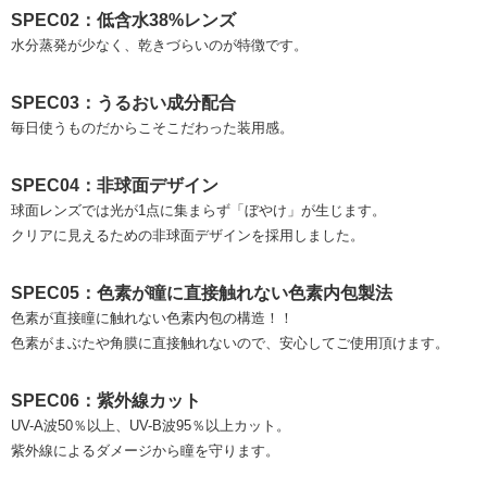
SPEC02：低含水38%レンズ
水分蒸発が少なく、乾きづらいのが特徴です。
SPEC03：うるおい成分配合
毎日使うものだからこそこだわった装用感。
SPEC04：非球面デザイン
球面レンズでは光が1点に集まらず「ぼやけ」が生じます。
クリアに見えるための非球面デザインを採用しました。
SPEC05：色素が瞳に直接触れない色素内包製法
色素が直接瞳に触れない色素内包の構造！！
色素がまぶたや角膜に直接触れないので、安心してご使用頂けます。
SPEC06：紫外線カット
UV-A波50％以上、UV-B波95％以上カット。
紫外線によるダメージから瞳を守ります。