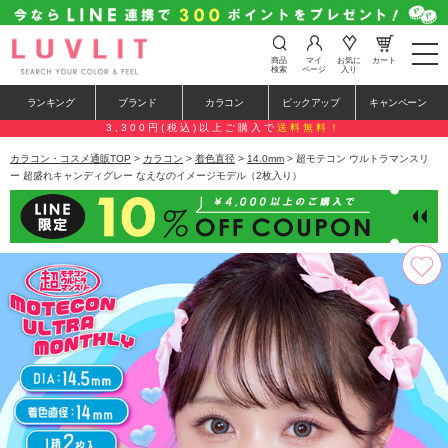
t
商品
マイ
お気に
カート
o
検索
ページ
入り
g
g
ランキング
ブランド
カラコン
ピックアップ
キャンペーン
l
e
3,300円(税込)以上ご購入で
送料無料！
n
a
カラコン・コスメ通販TOP
>
カラコン
>
着色直径
>
14.0mm
> 超モテコン ウルトラマンスリ
v
ー 超盛れキャンディグレー なえなのイメージモデル（2枚入り）
i
g
a
t
i
o
n