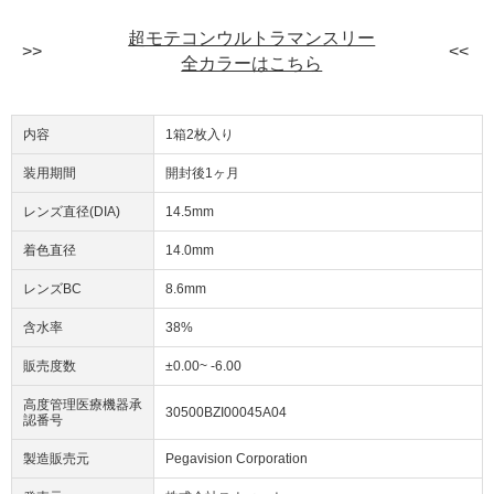
超モテコンウルトラマンスリー
全カラーはこちら
内容
1箱2枚入り
装用期間
開封後1ヶ月
レンズ直径(DIA)
14.5mm
着色直径
14.0mm
レンズBC
8.6mm
含水率
38%
販売度数
±0.00~ -6.00
高度管理医療機器承
30500BZI00045A04
認番号
製造販売元
Pegavision Corporation