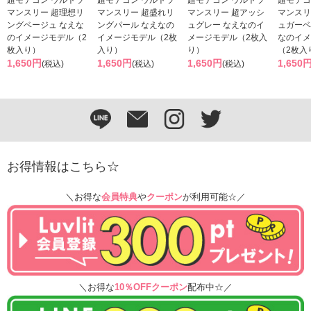
マンスリー 超理想リ
マンスリー 超盛れリ
マンスリー 超アッシ
マンスリ
ングベージュ なえな
ングパール なえなの
ュグレー なえなのイ
ュガーベ
のイメージモデル（2
イメージモデル（2枚
メージモデル（2枚入
なのイメ
枚入り）
入り）
り）
（2枚入
1,650円
1,650円
1,650円
1,650
(税込)
(税込)
(税込)
お得情報はこちら☆
＼お得な
会員特典
や
クーポン
が利用可能☆／
＼お得な
10％OFFクーポン
配布中☆／