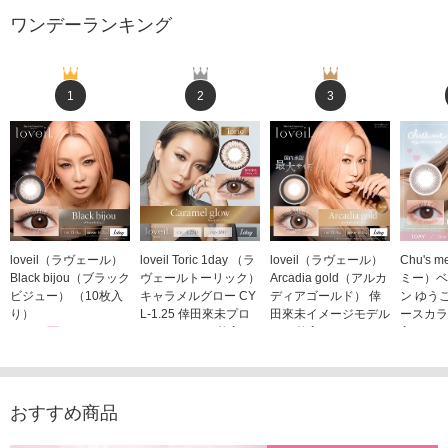
ワンデーランキング
1
2
3
loveil（ラヴェール）
loveil Toric 1day （ラ
loveil（ラヴェール）
Chu's
Black bijou（ブラック
ヴェールトーリック）
Arcadia gold（アルカ
ミー）ベ
ビジュー） （10枚入
キャラメルグロー CY
ディアゴールド） 倖
ン ゆう
り）
L-1.25 倖田來未プロ
田來未イメージモデル
ースカラ
1,760円
デュース （10枚入
（10枚入り）
入り）
(税込)
り）
1,760円
1,705
(税込)
1,760円
(税込)
おすすめ商品