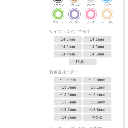
ブラック
ブラウン
グレー
ブルー
グリーン
パープル
ピンク
ヘーゼル
サイズ（DIA）で探す
14,0mm
14,1mm
14,2mm
14,3mm
14,4mm
14,5mm
15,0mm
着色直径で探す
~11.9mm
~12,8mm
~13,0mm
~13,1mm
~13,3mm
~13,4mm
~13,5mm
~13,6mm
~13,7mm
~13,8mm
~14,2mm
非公表