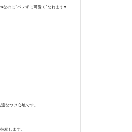
mなのに“バレずに可愛く”なれます♥
。
快適なつけ心地です。
が持続します。