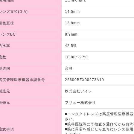
装用期間
1日使い捨て
レンズ直径(DIA)
14.5mm
着色直径
13.8mm
レンズBC
8.9mm
含水率
42.5%
度数
±0.00~-9.50
製造国
台湾
高度管理医療機器承認番号
22600BZX00273A10
製造元
株式会社アイレ
販売元
フリュー株式会社
■コンタクトレンズは高度管理医療機
さい。
■眼科医院等にて検査を受けてからお求
注意事項
■眼に異常を感じたら直ちにレンズ使