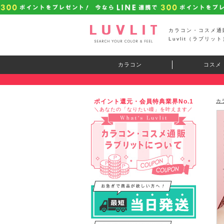
カラコン・コスメ通
Luvlit（ラブリット
カラコン
コスメ
ポイント還元・会員特典業界No.1
カ
＼あなたの「なりたい瞳」を叶えます／