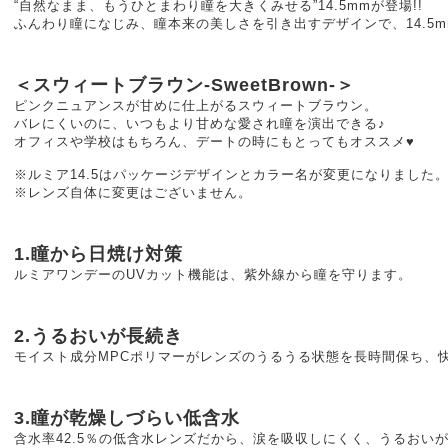
“自然なまま、もうひとまわり瞳を大きくみせる”14.5mmが登場!!
ふんわり瞳になじみ、瞳本来の美しさを引き出すデザインで、14.5m
＜スウィートブラウン-SweetBrown-＞
ピンクニュアンスが甘めに仕上がるスウィートブラウン。
バレにくいのに、いつもより甘めな愛され瞳を演出できる♪
オフィスや学校はもちろん、デートの時にもとってもオススメ♥
※ルミア14.5はパッケージデザインとカラー名が変更になりました
※レンズ自体に変更はございません。
1.瞳から日焼け対策
ルミアワンデーのUVカット機能は、紫外線から瞳を守ります。
2.うるおいが長続き
モイスト成分MPCポリマーがレンズのうるうる状態を長時間保ち、
3.瞳が乾燥しづらい低含水
含水率42.5％の低含水レンズだから、涙を吸収しにくく、うるおい