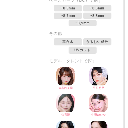
ベースカーブ（BC）で探す
~8,5mm
~8,6mm
~8,7mm
~8,8mm
~8,9mm
その他
高含水
うるおい成分
UVカット
モデル・タレントで探す