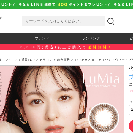
販
）
ブランド
ランキング
ピ
3,300円(税込)以上ご購入で
送料無料！
ラコン・コスメ通販TOP
>
カラコン
>
着色直径
>
13.8mm
> ルミア 1day スウィートブ
ル
当
[