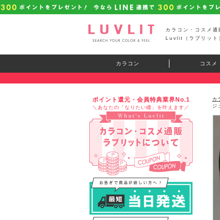
カラコン・コスメ通
Luvlit（ラブリット
カラコン
コスメ
ポイント還元・会員特典業界No.1
カ
ジ
＼あなたの「なりたい瞳」を叶えます／