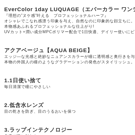
EverColor 1day LUQUAGE（エバーカラー 
『理想の”ヌケ感”叶える プロフェッショナルハーフ』
オシャレでこなれ感漂う印象を与え、自然なのに印象的な顔立ちに。
本物感あふれるプロフェッショナルな仕上がり!
UVカット+潤い成分MPCポリマー配合で1日快適、デイリー使いにピ
アクアベージュ【AQUA BEIGE】
エッジ―な光感と絶妙なニュアンスカラーが瞳に透明感と奥行きを与
本物の外国人の瞳のようなグラデーションの発色がスタイリッシュ。
1.1日使い捨て
毎日清潔で瞳にやさしい
2.低含水レンズ
目の乾きを防ぎ、目のうるおいを保つ
3.ラップインテクノロジー