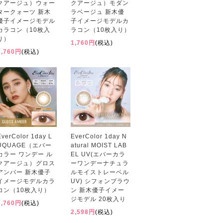
クアージュ）ウォー
クアージュ）モダン
タークォーツ 新木
ラベージュ 新木優
優子イメージモデル
子イメージモデルカ
カラコン（10枚入
ラコン（10枚入り）
り）
1,760円
(税込)
1,760円
(税込)
EverColor 1day L
EverColor 1day N
UQUAGE（エバー
atural MOIST LAB
カラー ワンデー ル
EL UV(エバーカラ
クアージュ）グロス
ーワンデーナチュラ
アンバー 新木優子
ルモイストレーベル
イメージモデルカラ
UV) シフォンブラウ
コン（10枚入り）
ン 新木優子イメー
ジモデル 20枚入り
1,760円
(税込)
2,598円
(税込)