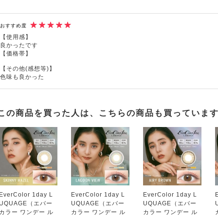
おすすめ度
【使用感】
良かったです
【価格帯】
【その他(感想等)】
色味も良かった
この商品を買った人は、こちらの商品も買っていま
EverColor 1day L
EverColor 1day L
EverColor 1day L
UQUAGE（エバー
UQUAGE（エバー
UQUAGE（エバー
カラー ワンデー ル
カラー ワンデー ル
カラー ワンデー ル