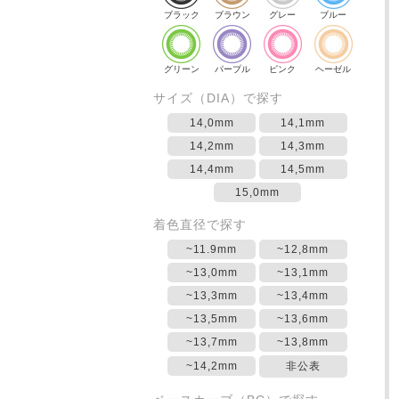
ブラック
ブラウン
グレー
ブルー
グリーン
パープル
ピンク
ヘーゼル
サイズ（DIA）で探す
14,0mm
14,1mm
14,2mm
14,3mm
14,4mm
14,5mm
15,0mm
着色直径で探す
~11.9mm
~12,8mm
~13,0mm
~13,1mm
~13,3mm
~13,4mm
~13,5mm
~13,6mm
~13,7mm
~13,8mm
~14,2mm
非公表