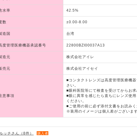
含水率
42.5%
度数
±0.00-8.00
製造国
台湾
高度管理医療機器承認番号
22800BZI00037A13
製造元
株式会社アイレ
販売元
株式会社アイセイ
■コンタクトレンズは高度管理医療機
さい。
■眼科医院等にて検査を受けてからお求
注意事項
■眼に異常を感じたら直ちにレンズ使
ください。
■ご使用の前に必ず添付文書をお読みく
※装用のイメージは個人差がございま
ルッチさん（8件）
購入者