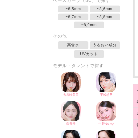
ベースカーブ（BC）で探す
~8,5mm
~8,6mm
~8,7mm
~8,8mm
~8,9mm
その他
高含水
うるおい成分
UVカット
モデル・タレントで探す