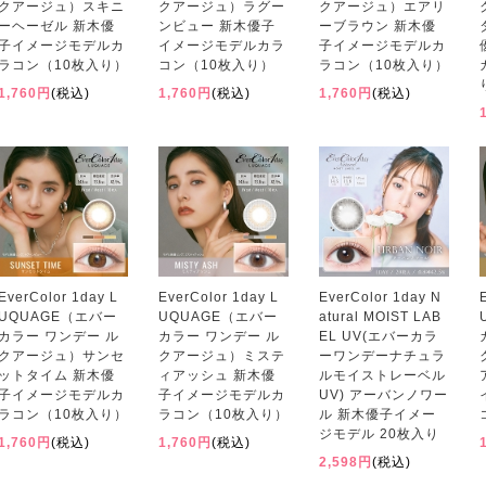
クアージュ）スキニ
クアージュ）ラグー
クアージュ）エアリ
ーヘーゼル 新木優
ンビュー 新木優子
ーブラウン 新木優
子イメージモデルカ
イメージモデルカラ
子イメージモデルカ
ラコン（10枚入り）
コン（10枚入り）
ラコン（10枚入り）
1,760円
(税込)
1,760円
(税込)
1,760円
(税込)
EverColor 1day L
EverColor 1day L
EverColor 1day N
UQUAGE（エバー
UQUAGE（エバー
atural MOIST LAB
カラー ワンデー ル
カラー ワンデー ル
EL UV(エバーカラ
クアージュ）サンセ
クアージュ）ミステ
ーワンデーナチュラ
ットタイム 新木優
ィアッシュ 新木優
ルモイストレーベル
子イメージモデルカ
子イメージモデルカ
UV) アーバンノワー
ラコン（10枚入り）
ラコン（10枚入り）
ル 新木優子イメー
ジモデル 20枚入り
1,760円
(税込)
1,760円
(税込)
2,598円
(税込)