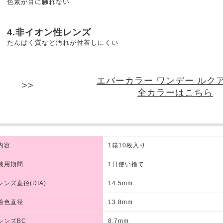
色素が目に触れない
4.非イオン性レンズ
たんぱく質など汚れが付着しにくい
エバーカラー ワンデー ルク
全カラーはこちら
内容
1箱10枚入り
装用期間
1日使い捨て
レンズ直径(DIA)
14.5mm
着色直径
13.8mm
レンズBC
8.7mm