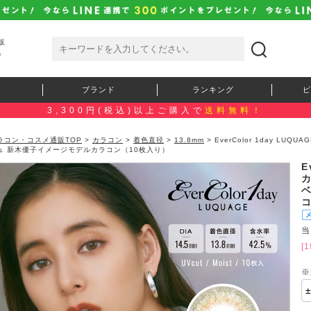
販
）
ブランド
ランキング
ピ
3,300円(税込)以上ご購入で
送料無料！
ラコン・コスメ通販TOP
>
カラコン
>
着色直径
>
13.8mm
> EverColor 1day 
ュ 新木優子イメージモデルカラコン（10枚入り）
E
当
[