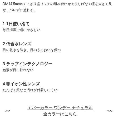
DIA14.5mm×くっきり盛りフチの組み合わせでさりげなく瞳を大きく見
せ、バレずに盛れる。
1.1日使い捨て
毎日清潔で瞳にやさしい
2.低含水レンズ
目の乾きを防ぎ、目のうるおいを保つ
3.ラップインテクノロジー
色素が目に触れない
4.非イオン性レンズ
たんぱく質など汚れが付着しにくい
エバーカラー ワンデー ナチュラル
全カラーはこちら