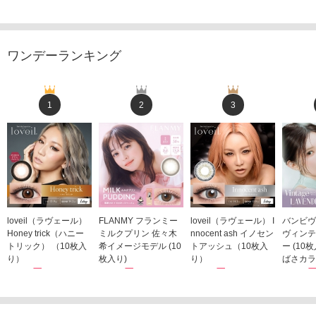
ワンデーランキング
1
2
3
loveil（ラヴェール）
FLANMY フランミー
loveil（ラヴェール） I
バンビヴ
Honey trick（ハニー
ミルクプリン 佐々木
nnocent ash イノセン
ヴィンテ
トリック） （10枚入
希イメージモデル (10
トアッシュ（10枚入
ー (10
り）
枚入り)
り）
ばさカラ
1,760円
1,815円
1,760円
1,848
(税込)
(税込)
(税込)