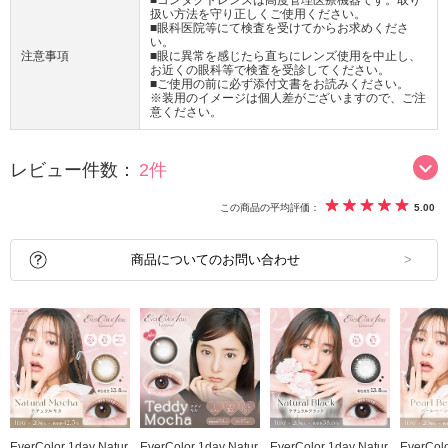
扱い方法を守り正しくご使用ください。
■眼科医院等にて検査を受けてからお求めくださ
い。
注意事項
■眼に異常を感じたら直ちにレンズ使用を中止し、
お近くの眼科等で検査を受診してください。
■ご使用の前に必ず添付文書をお読みください。
※装用のイメージは個人差がございますので、ご注
意ください。
レビュー件数：
2件
この商品の平均評価：
5.00
商品についてのお問い合わせ
EverColor 1day Natur
EverColor 1day Natur
EverColor 1day Natur
EverColo