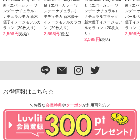
al（エバーカラー ワ
al（エバーカラー ワ
al（エバーカラー ワ
al（エ
ンデー ナチュラル）
ンデー ナチュラル）
ンデー ナチュラル）
ンデー 
ナチュラルモカ 新木
テディモカ 新木優子
ナチュラルブラック
パールベ
優子イメージモデルカ
イメージモデルカラコ
新木優子イメージモデ
優子イメ
ラコン（20枚入り）
ン（20枚入り）
ルカラコン（20枚入
ラコン（
2,598円
2,598円
り）
2,598
(税込)
(税込)
2,598円
(税込)
お得情報はこちら☆
＼お得な
会員特典
や
クーポン
が利用可能☆／