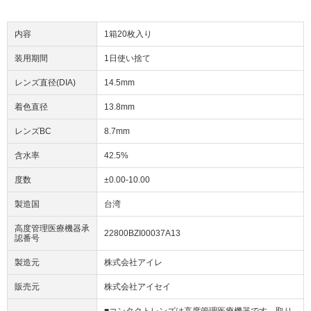
内容
1箱20枚入り
装用期間
1日使い捨て
レンズ直径(DIA)
14.5mm
着色直径
13.8mm
レンズBC
8.7mm
含水率
42.5%
度数
±0.00-10.00
製造国
台湾
高度管理医療機器承
22800BZI00037A13
認番号
製造元
株式会社アイレ
販売元
株式会社アイセイ
■コンタクトレンズは高度管理医療機器です。取り