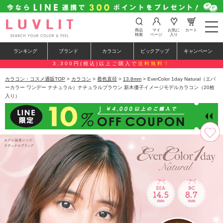
t
商品
マイ
お気に
カート
o
検索
ページ
入り
g
g
ランキング
ブランド
カラコン
ピックアップ
キャンペーン
l
e
3,300円(税込)以上ご購入で
送料無料！
n
a
カラコン・コスメ通販TOP
>
カラコン
>
着色直径
>
13.8mm
> EverColor 1day Natural（エバ
v
ーカラー ワンデー ナチュラル）ナチュラルブラウン 新木優子イメージモデルカラコン（20枚
i
入り）
g
a
t
i
o
n