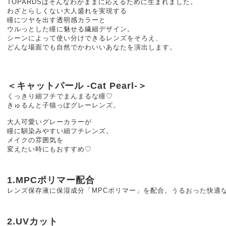
TOPARDSはそんなわがままに応えるために生まれました。
わざとらしくない大人盛れを実現する
瞳にツヤを出す透明感カラーと
ウルっとした瞳に魅せる繊細デザイン。
シーンによって使い分けできるレンズをそろえ、
どんな場面でも自然でかわいいあなたを演出します。
＜キャットパール -Cat Pearl-＞
くっきり細フチでまんまるな瞳♡
きゅるんと子猫っぽグレーレンズ。
大人可愛いグレーカラーが
瞳に馴染みやすい細フチレンズ。
メイクの雰囲気を
変えたい時にもおすすめ♡
1.MPCポリマー配合
レンズ保存液に保湿成分「MPCポリマー」を配合。うるおった快適
2.UVカット