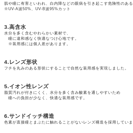
肌や瞳に有害といわれ、白内障などの眼病を引き起こす危険性のある
※UV-A波50%、UV-B波95%カット
3.高含水
水分を多く含むやわらかい素材で、
瞳に違和感なく快適なつけ心地です。
※装用感には個人差があります。
4.レンズ形状
フチを丸みのある形状にすることで自然な装用感を実現しました。
5.イオン性レンズ
脂質汚れが付きにくく、水分を多く含み酸素を通しやすいため
瞳への負担が少なく、快適な装用感です。
6.サンドイッチ構造
色素が直接瞳とまぶたに触れることがないレンズ構造を採用していま