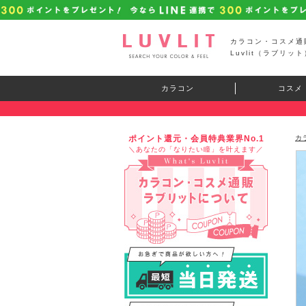
カラコン・コスメ通
Luvlit（ラブリット
カラコン
コスメ
ポイント還元・会員特典業界No.1
カ
＼あなたの「なりたい瞳」を叶えます／