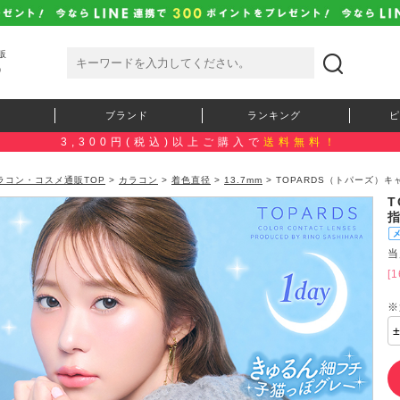
販
）
ブランド
ランキング
ピ
3,300円(税込)以上ご購入で
送料無料！
ラコン・コスメ通販TOP
>
カラコン
>
着色直径
>
13.7mm
> TOPARDS（トパーズ）
当
[