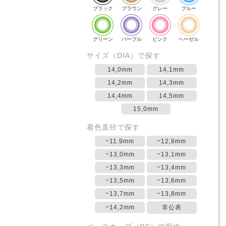
ブラック
ブラウン
グレー
ブルー
グリーン
パープル
ピンク
ヘーゼル
サイズ（DIA）で探す
14,0mm
14,1mm
14,2mm
14,3mm
14,4mm
14,5mm
15,0mm
着色直径で探す
~11.9mm
~12,8mm
~13,0mm
~13,1mm
~13,3mm
~13,4mm
~13,5mm
~13,6mm
~13,7mm
~13,8mm
~14,2mm
非公表