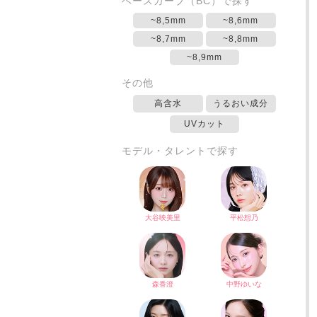
ベースカーブ（BC）で探す
~8,5mm
~8,6mm
~8,7mm
~8,8mm
~8,9mm
その他
高含水
うるおい成分
UVカット
モデル・タレントで探す