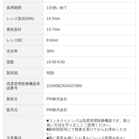
装用期間
1日使い捨て
レンズ直径(DIA)
14.5mm
着色直径
13.7mm
レンズBC
8.6mm
含水率
38%
度数
±0.00-6.00
製造国
韓国
高度管理医療機器承
22400BZX00427000
認番号
製造元
PIA株式会社
販売元
PIA株式会社
■コンタクトレンズは高度管理医療機器です。取り
扱い方法を守り正しくご使用ください。
■眼科医院等にて検査を受けてからお求めくださ
い。
注意事項
■眼に異常を感じたら直ちにレンズ使用を中止し、