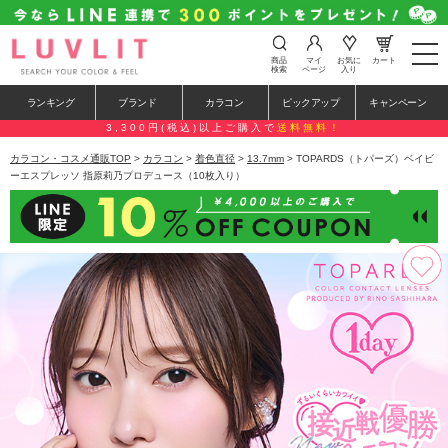
t
商品
マイ
お気に
カート
o
検索
ページ
入り
g
g
ランキング
ブランド
カラコン
ピックアップ
キャンペーン
l
e
3,300円(税込)以上ご購入で
送料無料！
n
a
カラコン・コスメ通販TOP
>
カラコン
>
着色直径
>
13.7mm
> TOPARDS（トパーズ）ベイビ
v
ーエスプレッソ 指原莉乃プロデュース（10枚入り）
i
g
a
t
i
o
n