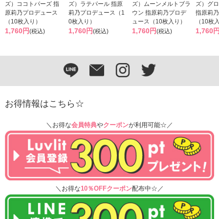
ズ）ココトパーズ 指
ズ）ラテパール 指原
ズ）ムーンメルトブラ
ズ）グロ
原莉乃プロデュース
莉乃プロデュース（1
ウン 指原莉乃プロデ
指原莉乃
（10枚入り）
0枚入り）
ュース（10枚入り）
（10枚
1,760円
1,760円
1,760円
1,760
(税込)
(税込)
(税込)
お得情報はこちら☆
＼お得な
会員特典
や
クーポン
が利用可能☆／
＼お得な
10％OFFクーポン
配布中☆／