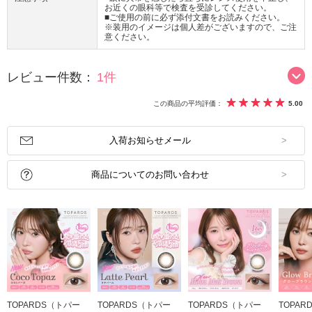
お近くの眼科等で検査を受診してください。
■ご使用の前に必ず添付文書をお読みください。
※装用のイメージは個人差がございますので、ご注
意ください。
レビュー件数：
1件
この商品の平均評価：
5.00
入荷お知らせメール
商品についてのお問い合わせ
TOPARDS（トパー
TOPARDS（トパー
TOPARDS（トパー
TOPAR