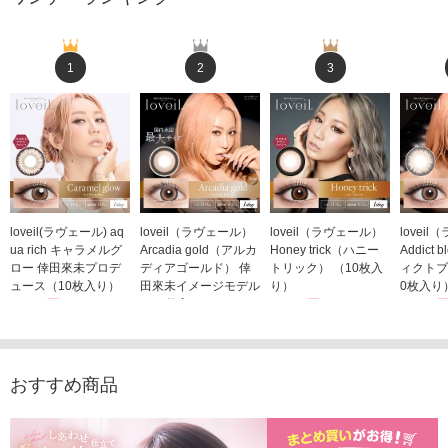
1
2
3
loveil(ラヴェール) aq
loveil（ラヴェール）
loveil（ラヴェール）
lovei
ua rich キャラメルグ
Arcadia gold（アルカ
Honey trick（ハニー
Addict
ロー 倖田來未プロデ
ディアゴールド） 倖
トリック） （10枚入
ィクトブ
ュース（10枚入り）
田來未イメージモデル
り）
0枚入り
1,760円
（10枚入り）
1,760円
1,760
(税込)
(税込)
1,760円
(税込)
おすすめ商品