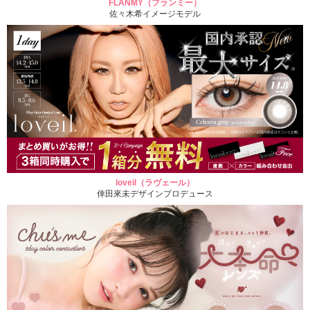
FLANMY（フランミー）
佐々木希イメージモデル
loveil（ラヴェール）
倖田來未デザインプロデュース