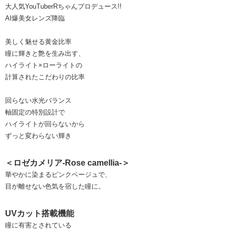
大人気YouTuberRちゃんプロデュース!!
AI爆美女レンズ降臨
美しく魅せる黄金比率
瞳に輝きと艶を生み出す、
ハイライト×ローライトの
計算されたこだわりの比率
回らない水光バランス
軸固定の特別設計で
ハイライトが回らないから
ずっと変わらない輝き
＜ロゼカメリア-Rose camellia-＞
華やかに染まるピンクベージュで、
目が離せない色気を宿した瞳に。
UVカット搭載機能
瞳に有害とされている