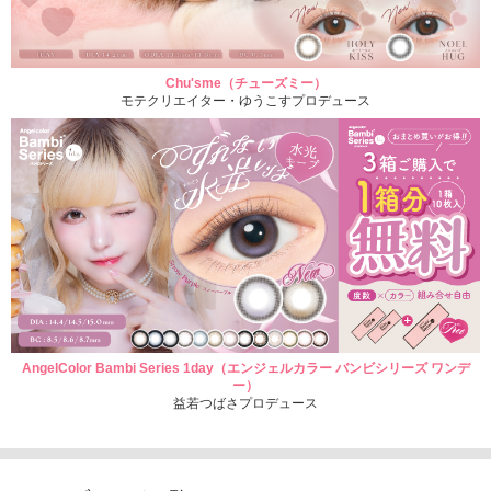
Chu'sme（チューズミー）
モテクリエイター・ゆうこすプロデュース
AngelColor Bambi Series 1day（エンジェルカラー バンビシリーズ ワンデ
ー）
益若つばさプロデュース