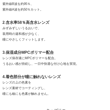
紫外線B波を約95％、
紫外線A波を約50％カット。
2.含水率58％高含水レンズ
みずみずしいうるおいで、
装用時の違和感が少なく、
瞳にやさしくフィットします。
3.保湿成分MPCポリマー配合
レンズ保存液にMPCポリマーを配合。
うるおい感が持続し、一日中快適な付け心地を実現。
4.着色部分が瞳に触れないレンズ
レンズの上の色素を
レンズ素材でコーティングし、
瞳にも瞼にも色素が触れません。