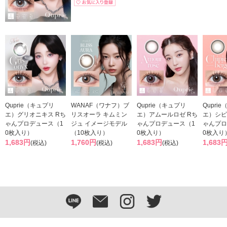
Quprie（キュプリ
WANAF（ワナフ）ブ
Quprie（キュプリ
Qupri
エ）グリオニキス Rち
リスオーラ キムミン
エ）アムールロゼ Rち
エ）シピ
ゃんプロデュース（1
ジュ イメージモデル
ゃんプロデュース（1
ゃんプロ
0枚入り）
（10枚入り）
0枚入り）
0枚入り
1,683円
1,760円
1,683円
1,683
(税込)
(税込)
(税込)