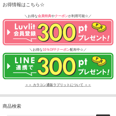
お得情報はこちら☆
＼お得な
会員特典
や
クーポン
が利用可能☆／
＼お得な
10％OFFクーポン
配布中☆／
＞＞ カラコン通販ラブリットについて ＜＜
商品検索