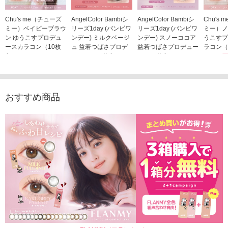
Chu's me（チューズ
AngelColor Bambiシ
AngelColor Bambiシ
Chu's
ミー）ベイビーブラウ
リーズ1day (バンビワ
リーズ1day (バンビワ
ミー）ノ
ン ゆうこすプロデュ
ンデー) ミルクベージ
ンデー) スノーココア
うこすプ
ースカラコン（10枚
ュ 益若つばさプロデ
益若つばさプロデュー
ラコン（
入り）
ュース（10枚入り）
ス（10枚入り）
1,705
1,705円
1,848円
1,848円
(税込)
(税込)
(税込)
おすすめ商品