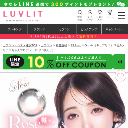
t
商品
マイ
お気に
カート
o
検索
ページ
入り
g
g
ランキング
ブランド
カラコン
ピックアップ
キャンペーン
l
e
3,300円(税込)以上ご購入で
送料無料！
n
a
カラコン・コスメ通販TOP
>
カラコン
>
着色直径
>
13.7mm
> Quprie（キュプリエ）ロゼカメ
v
リア Rちゃんプロデュース（10枚入り）
i
g
a
t
i
o
n