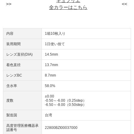
キュプリエ
全カラーはこちら
内容
1箱10枚入り
装用期間
1日使い捨て
レンズ直径(DIA)
14.5mm
着色直径
13.7mm
レンズBC
8.7mm
含水率
58.0%
±0.00
度数
-0.50～-6.00（0.25step）
-6.50～-8.00（0.50step）
製造国
台湾
高度管理医療機器承
22800BZI00037000
認番号