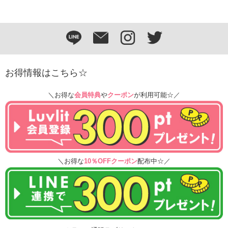
お得情報はこちら☆
＼お得な
会員特典
や
クーポン
が利用可能☆／
＼お得な
10％OFFクーポン
配布中☆／