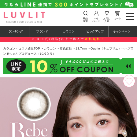
t
商品
マイ
お気に
カート
o
検索
ページ
入り
g
g
ランキング
ブランド
カラコン
ピックアップ
キャンペーン
l
e
3,300円(税込)以上ご購入で
送料無料！
n
a
カラコン・コスメ通販TOP
>
カラコン
>
着色直径
>
13.7mm
> Quprie（キュプリエ）べべブラ
v
ン Rちゃんプロデュース（10枚入り）
i
g
a
t
i
o
n