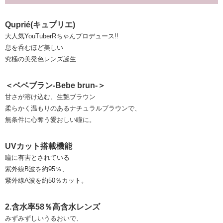
Quprié(キュプリエ)
大人気YouTuberRちゃんプロデュース!!
息を呑むほど美しい
究極の美発色レンズ誕生
＜ベベブラン-Bebe brun-＞
甘さが溶け込む、生艶ブラウン
柔らかく温もりのあるナチュラルブラウンで、
無条件に心奪う愛おしい瞳に。
UVカット搭載機能
瞳に有害とされている
紫外線B波を約95％、
紫外線A波を約50％カット。
2.含水率58％高含水レンズ
みずみずしいうるおいで、