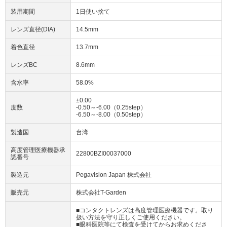
装用期間
1日使い捨て
レンズ直径(DIA)
14.5mm
着色直径
13.7mm
レンズBC
8.6mm
含水率
58.0%
±0.00
度数
-0.50～-6.00（0.25step）
-6.50～-8.00（0.50step）
製造国
台湾
高度管理医療機器承
22800BZI00037000
認番号
製造元
Pegavision Japan 株式会社
販売元
株式会社T-Garden
■コンタクトレンズは高度管理医療機器です。取り
扱い方法を守り正しくご使用ください。
■眼科医院等にて検査を受けてからお求めくださ