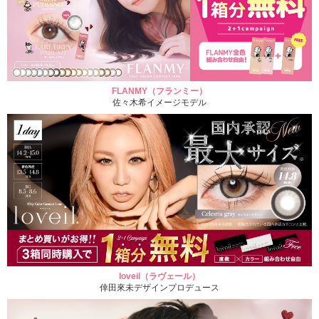
FLANMY（フランミー）
佐々木希イメージモデル
loveil（ラヴェール）
倖田來未デザインプロデュース