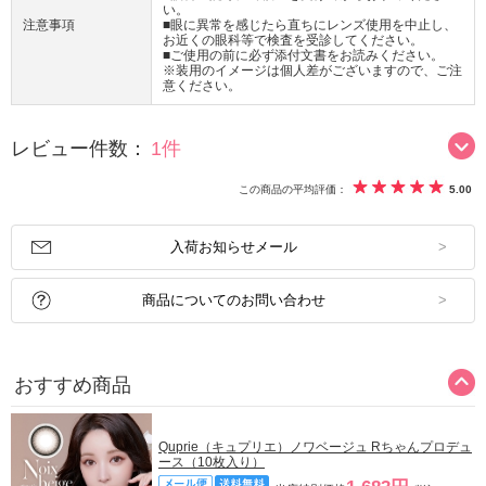
い。
注意事項
■眼に異常を感じたら直ちにレンズ使用を中止し、
お近くの眼科等で検査を受診してください。
■ご使用の前に必ず添付文書をお読みください。
※装用のイメージは個人差がございますので、ご注
意ください。
レビュー件数：
1件
この商品の平均評価：
5.00
入荷お知らせメール
商品についてのお問い合わせ
おすすめ商品
Quprie（キュプリエ）ノワベージュ Rちゃんプロデュ
ース（10枚入り）