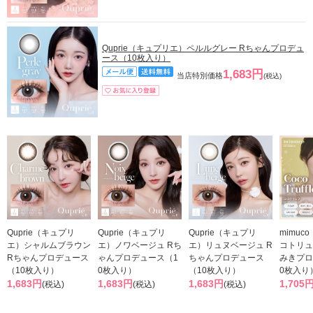
Quprie（キュプリエ）ペルルグレー Rちゃんプロデュ
ース（10枚入り）
1,683円
当店特別価格
(税込)
Quprie（キュプリ
Quprie（キュプリ
Quprie（キュプリ
mimuc
エ）シャルムブラウン
エ）ノワベージュ Rち
エ）リュヌベージュ R
コトリュ
Rちゃんプロデュース
ゃんプロデュース（1
ちゃんプロデュース
みきプロ
（10枚入り）
0枚入り）
（10枚入り）
0枚入り
1,683円
1,683円
1,683円
1,705
(税込)
(税込)
(税込)