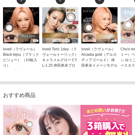
loveil（ラヴェール）
loveil Toric 1day （ラ
loveil（ラヴェール）
Chu's
Black bijou（ブラック
ヴェールトーリック）
Arcadia gold（アルカ
ミー）ベ
ビジュー） （10枚入
キャラメルグロー CY
ディアゴールド） 倖
ン ゆう
り）
L-1.25 倖田來未プロ
田來未イメージモデル
ースカラ
1,760円
デュース （10枚入
（10枚入り）
入り）
(税込)
り）
1,760円
1,705
(税込)
1,760円
(税込)
おすすめ商品