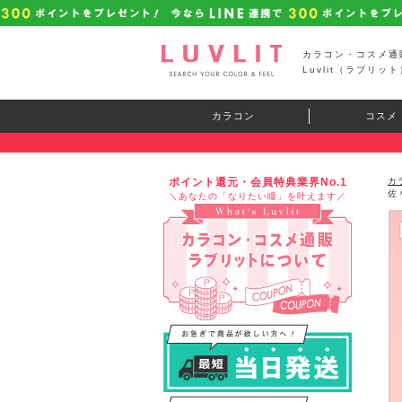
カラコン・コスメ通
Luvlit（ラブリット
カラコン
コスメ
ポイント還元・会員特典業界No.1
カ
佐
＼あなたの「なりたい瞳」を叶えます／