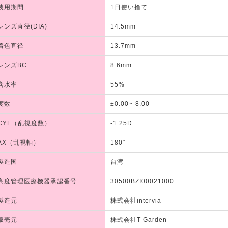
装用期間
1日使い捨て
レンズ直径(DIA)
14.5mm
着色直径
13.7mm
レンズBC
8.6mm
含水率
55%
度数
±0.00~-8.00
CYL（乱視度数）
-1.25D
AX（乱視軸）
180°
製造国
台湾
高度管理医療機器承認番号
30500BZI00021000
製造元
株式会社intervia
販売元
株式会社T-Garden