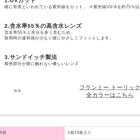
1.UVカット
瞳に有害といわれている紫外線をカット。 ※紫外線UV-Aを約75％以
2.含水率55％の高含水レンズ
含水率55％と水分を多く含むため、
装用時の違和感が少なく瞳にやさしくフィットします。
3.サンドイッチ製法
着色部分が瞳に触れない優しいレンズ
フランミー トーリッ
全カラーはこちら
内容
1箱10枚入り