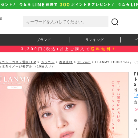
販
）
ブランド
ランキング
ピ
3,300円(税込)以上ご購入で
送料無料！
ラコン・コスメ通販TOP
>
カラコン
>
着色直径
>
13.7mm
> FLANMY TORIC 1da
々木希イメージモデル （10枚入り）
F
ト
5
当
[