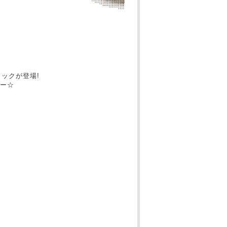
）
ックが登場!
ー☆