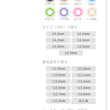
ブラック
ブラウン
グレー
ブルー
グリーン
パープル
ピンク
ヘーゼル
サイズ（DIA）で探す
14,0mm
14,1mm
14,2mm
14,3mm
14,4mm
14,5mm
15,0mm
着色直径で探す
~11.9mm
~12,8mm
~13,0mm
~13,1mm
~13,3mm
~13,4mm
~13,5mm
~13,6mm
~13,7mm
~13,8mm
~14,2mm
非公表