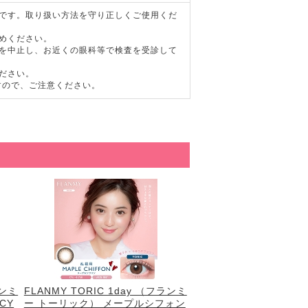
器です。取り扱い方法を守り正しくご使用くだ
めください。
用を中止し、お近くの眼科等で検査を受診して
ださい。
すので、ご注意ください。
ランミ
FLANMY TORIC 1day （フランミ
CY
ー トーリック） メープルシフォン