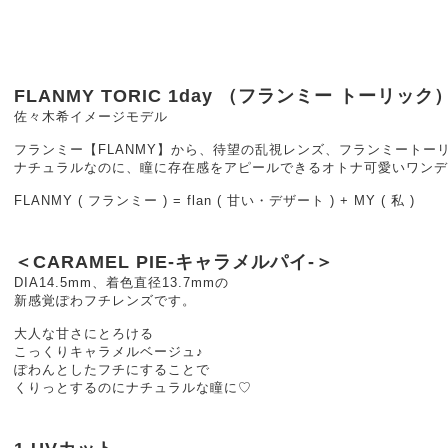
FLANMY TORIC 1day （フランミー トーリック
佐々木希イメージモデル
フランミー【FLANMY】から、待望の乱視レンズ、フランミートーリ
ナチュラルなのに、瞳に存在感をアピールできるオトナ可愛いワンデ
FLANMY ( フランミー ) = flan ( 甘い・デザート ) + MY ( 私 )
＜CARAMEL PIE-キャラメルパイ-＞
DIA14.5mm、着色直径13.7mmの
新感覚ぽわフチレンズです。
大人な甘さにとろける
こっくりキャラメルベージュ♪
ぽわんとしたフチにすることで
くりっとするのにナチュラルな瞳に♡