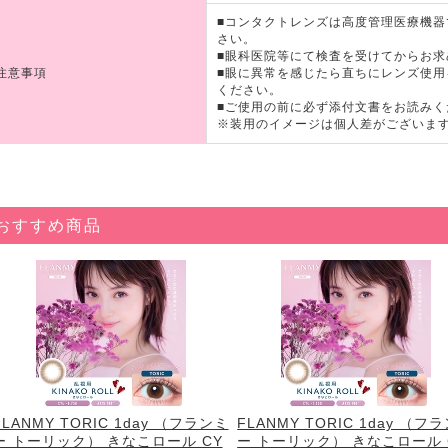
■コンタクトレンズは高度管理医療機
さい。
■眼科医院等にて検査を受けてからお求
注意事項
■眼に異常を感じたら直ちにレンズ使
ください。
■ご使用の前に必ず添付文書をお読みく
※装用のイメージは個人差がございま
おすすめ商品
FLANMY TORIC 1day （フランミ
FLANMY TORIC 1day （フ
ー トーリック） きなこロール CY
ー トーリック） きなこロール 