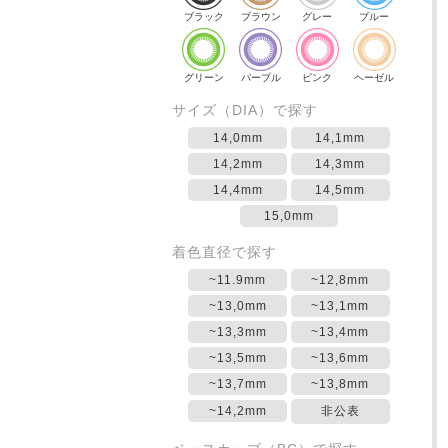
ブラック
ブラウン
グレー
ブルー
グリーン
パープル
ピンク
ヘーゼル
サイズ（DIA）で探す
14,0mm
14,1mm
14,2mm
14,3mm
14,4mm
14,5mm
15,0mm
着色直径で探す
~11.9mm
~12,8mm
~13,0mm
~13,1mm
~13,3mm
~13,4mm
~13,5mm
~13,6mm
~13,7mm
~13,8mm
~14,2mm
非公表