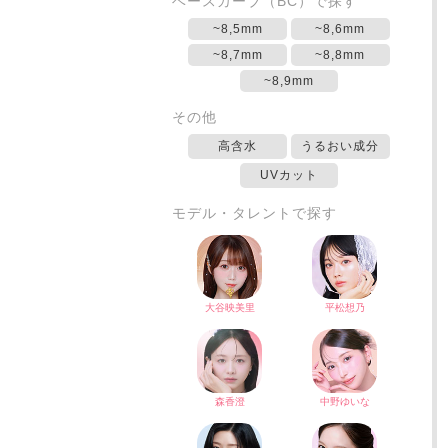
ベースカーブ（BC）で探す
~8,5mm
~8,6mm
~8,7mm
~8,8mm
~8,9mm
その他
高含水
うるおい成分
UVカット
モデル・タレントで探す