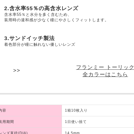
2.含水率55％の高含水レンズ
含水率55％と水分を多く含むため、
装用時の違和感が少なく瞳にやさしくフィットします。
3.サンドイッチ製法
着色部分が瞳に触れない優しいレンズ
フランミー トーリッ
全カラーはこちら
内容
1箱10枚入り
装用期間
1日使い捨て
レンズ直径(DIA)
14.5mm