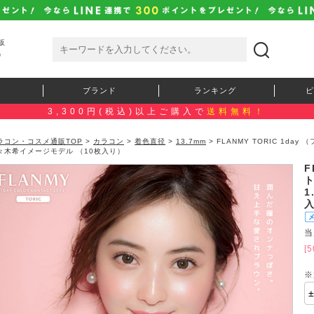
販
）
ブランド
ランキング
ピ
3,300円(税込)以上ご購入で
送料無料！
ラコン・コスメ通販TOP
>
カラコン
>
着色直径
>
13.7mm
> FLANMY TORIC 1da
々木希イメージモデル （10枚入り）
F
ト
1
当
[