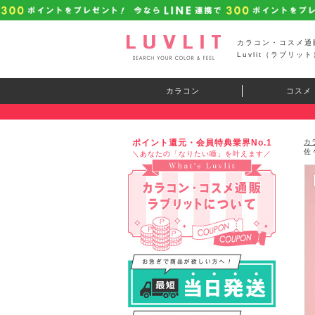
カラコン・コスメ通
Luvlit（ラブリット
カラコン
コスメ
ポイント還元・会員特典業界No.1
カ
佐
＼あなたの「なりたい瞳」を叶えます／