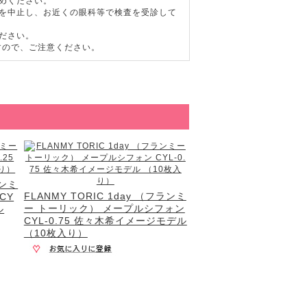
めください。
用を中止し、お近くの眼科等で検査を受診して
ださい。
すので、ご注意ください。
ランミ
FLANMY TORIC 1day （フランミ
CY
ー トーリック） メープルシフォン
ル
CYL-0.75 佐々木希イメージモデル
（10枚入り）