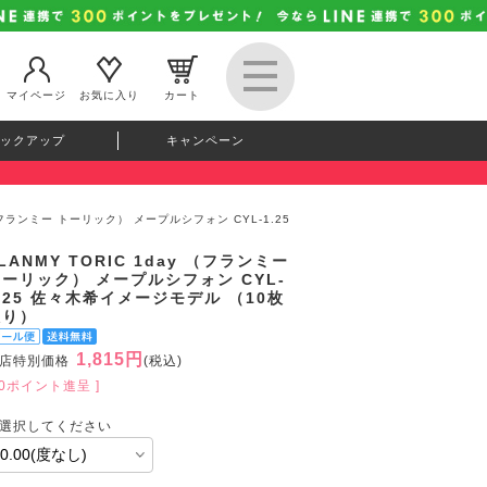
マイページ
お気に入り
カート
ックアップ
キャンペーン
y （フランミー トーリック） メープルシフォン CYL-1.25
LANMY TORIC 1day （フランミー
ーリック） メープルシフォン CYL-
.25 佐々木希イメージモデル （10枚
入り）
1,815円
店特別価格
(税込)
50ポイント進呈 ]