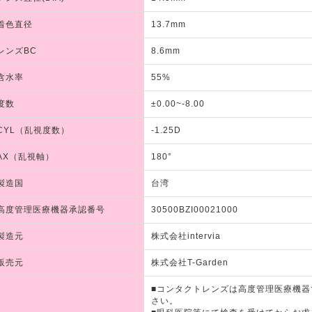
着色直径
13.7mm
レンズBC
8.6mm
含水率
55%
度数
±0.00~-8.00
CYL（乱視度数）
-1.25D
AX（乱視軸）
180°
製造国
台湾
高度管理医療機器承認番号
30500BZI00021000
製造元
株式会社intervia
販売元
株式会社T-Garden
■コンタクトレンズは高度管理医療機
さい。