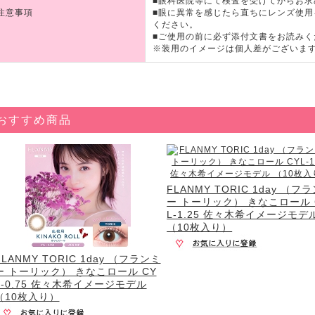
■眼科医院等にて検査を受けてからお求
注意事項
■眼に異常を感じたら直ちにレンズ使
ください。
■ご使用の前に必ず添付文書をお読みく
※装用のイメージは個人差がございま
おすすめ商品
FLANMY TORIC 1day （フ
ー トーリック） きなこロール 
L-1.25 佐々木希イメージモデ
（10枚入り）
FLANMY TORIC 1day （フランミ
ー トーリック） きなこロール CY
L-0.75 佐々木希イメージモデル
（10枚入り）