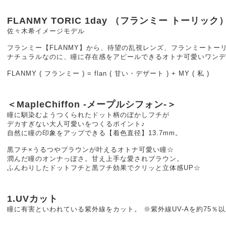
FLANMY TORIC 1day （フランミー トーリック
佐々木希イメージモデル
フランミー【FLANMY】から、待望の乱視レンズ、フランミートーリ
ナチュラルなのに、瞳に存在感をアピールできるオトナ可愛いワンデ
FLANMY ( フランミー ) = flan ( 甘い・デザート ) + MY ( 私 )
＜MapleChiffon -メープルシフォン-＞
瞳に馴染むようつくられたドット柄のぼかしフチが
デカすぎない大人可愛いをつくるポイント♪
自然に瞳の印象をアップできる【着色直径】13.7mm。
黒フチ×うるつやブラウンが叶えるオトナ可愛い瞳☆
潤んだ瞳のオンナっぽさ。甘え上手な愛されブラウン。
ふんわりしたドットフチと黒フチ効果でクリッと立体感UP☆
1.UVカット
瞳に有害といわれている紫外線をカット。 ※紫外線UV-Aを約75％以