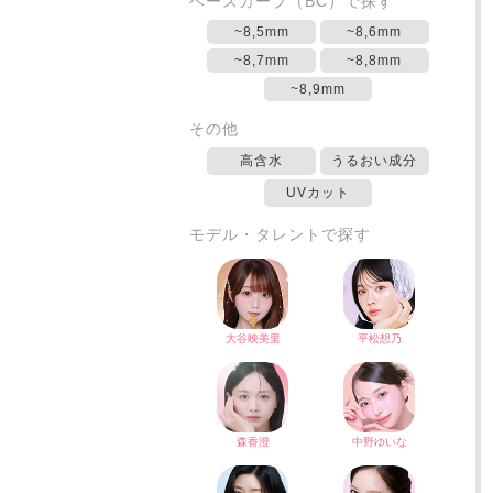
ベースカーブ（BC）で探す
~8,5mm
~8,6mm
~8,7mm
~8,8mm
~8,9mm
その他
高含水
うるおい成分
UVカット
モデル・タレントで探す