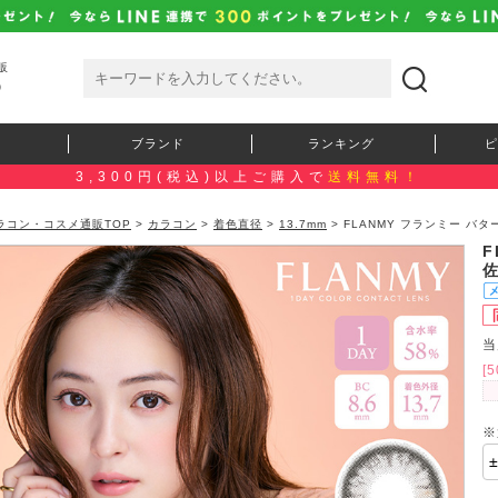
販
）
ブランド
ランキング
ピ
3,300円(税込)以上ご購入で
送料無料！
ラコン・コスメ通販TOP
>
カラコン
>
着色直径
>
13.7mm
> FLANMY フランミー バ
F
佐
当
[