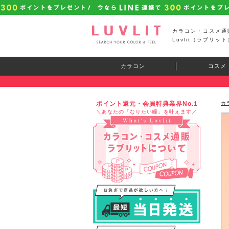
カラコン・コスメ通
Luvlit（ラブリット
カラコン
コスメ
ポイント還元・会員特典業界No.1
カ
＼あなたの「なりたい瞳」を叶えます／