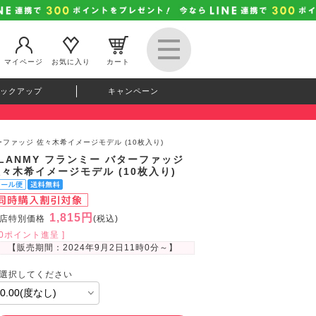
マイページ
お気に入り
カート
ックアップ
キャンペーン
ターファッジ 佐々木希イメージモデル (10枚入り)
LANMY フランミー バターファッジ
々木希イメージモデル (10枚入り)
1,815円
店特別価格
(税込)
50ポイント進呈 ]
【販売期間：
2024年9月2日11時0分
～】