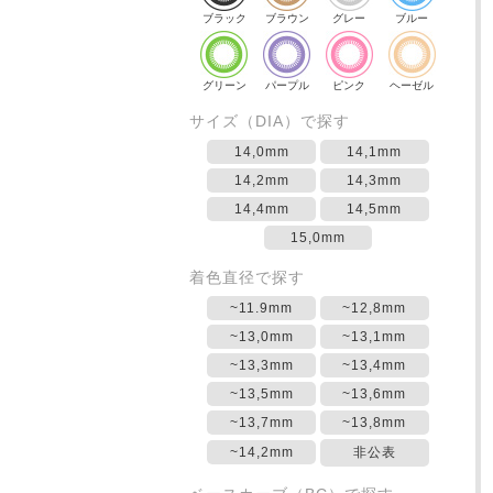
ブラック
ブラウン
グレー
ブルー
グリーン
パープル
ピンク
ヘーゼル
サイズ（DIA）で探す
14,0mm
14,1mm
14,2mm
14,3mm
14,4mm
14,5mm
15,0mm
着色直径で探す
~11.9mm
~12,8mm
~13,0mm
~13,1mm
~13,3mm
~13,4mm
~13,5mm
~13,6mm
~13,7mm
~13,8mm
~14,2mm
非公表