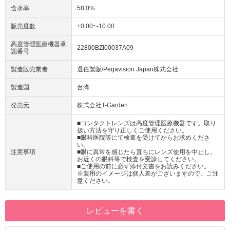
含水率
58.0%
販売度数
±0.00~-10.00
高度管理医療機器承
22800BZI00037A09
認番号
製造販売業者
選任製販/Pegavision Japan株式会社
製造国
台湾
発売元
株式会社T-Garden
■コンタクトレンズは高度管理医療機器です。取り
扱い方法を守り正しくご使用ください。
■眼科医院等にて検査を受けてからお求めくださ
い。
注意事項
■眼に異常を感じたら直ちにレンズ使用を中止し、
お近くの眼科等で検査を受診してください。
■ご使用の前に必ず添付文書をお読みください。
※装用のイメージは個人差がございますので、ご注
意ください。
レビューを書く