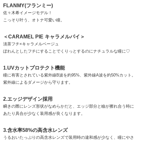
FLANMY(フランミー)
佐々木希イメージモデル！
こっそり叶う、オトナ可愛い瞳。
＜CARAMEL PIE キャラメルパイ＞
淡茶フチ×キャラメルベージュ
ぽわんとしたフチにすることでくりっとするのにナチュラルな瞳に♡
1.UVカットプロテクト機能
瞳に有害とされている紫外線B波を約95%、紫外線A波を約50%カット。
紫外線によるダメージから守ります。
2.エッジデザイン採用
瞬きの際にレンズ形状がなめらかだと、エッジ部分と瞼が擦れ合う時に
あたり具合が少なく装用感が良くなります。
3.含水率58%の高含水レンズ
うるおいたっぷりの高含水レンズで装用時の違和感が少なく、瞳にやさ