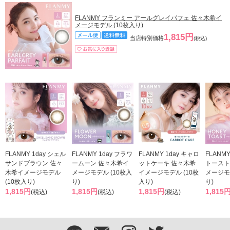
FLANMY フランミー アールグレイパフェ 佐々木希イ
メージモデル (10枚入り)
1,815円
当店特別価格
(税込)
FLANMY 1day シェル
FLANMY 1day フラワ
FLANMY 1day キャロ
FLANMY
サンドブラウン 佐々
ームーン 佐々木希イ
ットケーキ 佐々木希
トースト
木希イメージモデル
メージモデル (10枚入
イメージモデル (10枚
メージモ
(10枚入り)
り)
入り)
り)
1,815円
1,815円
1,815円
1,815
(税込)
(税込)
(税込)