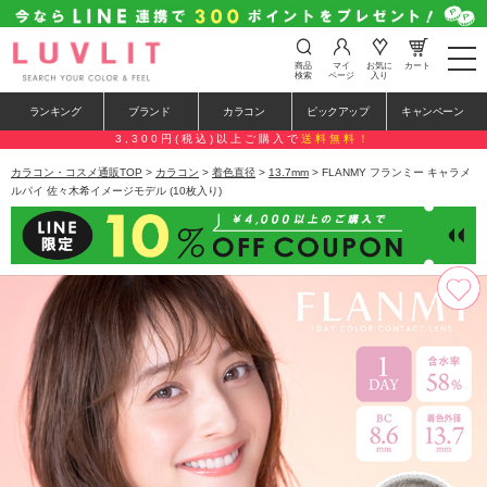
t
商品
マイ
お気に
カート
o
検索
ページ
入り
g
g
ランキング
ブランド
カラコン
ピックアップ
キャンペーン
l
e
3,300円(税込)以上ご購入で
送料無料！
n
a
カラコン・コスメ通販TOP
>
カラコン
>
着色直径
>
13.7mm
> FLANMY フランミー キャラメ
v
ルパイ 佐々木希イメージモデル (10枚入り)
i
g
a
t
i
o
n