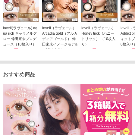
loveil(ラヴェール) aq
loveil（ラヴェール）
loveil（ラヴェール）
lovei
ua rich キャラメルグ
Arcadia gold（アルカ
Honey trick（ハニー
Addict
ロー 倖田來未プロデ
ディアゴールド） 倖
トリック） （10枚入
ィクトブ
ュース（10枚入り）
田來未イメージモデル
り）
0枚入り
1,760円
（10枚入り）
1,760円
1,760
(税込)
(税込)
1,760円
(税込)
おすすめ商品