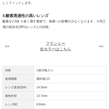
しくフィットします。
4.酸素透過性の高いレンズ
酸素を2.5倍 ※多く通す素材で、角膜への影響が少なくなります。※同工
場の低含水(38%)レンズとの比較。
フランミー
全カラーはこちら
内容
1箱10枚入り
使用期限
開封後1日
レンズ直径(DIA)
14.5mm
着色外径
13.7mm
レンズBC
8.6mm