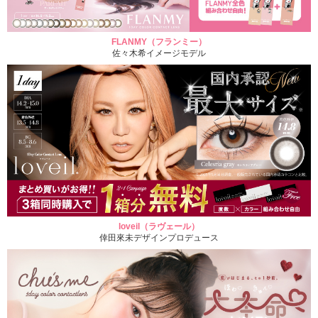
FLANMY（フランミー）
佐々木希イメージモデル
loveil（ラヴェール）
倖田來未デザインプロデュース