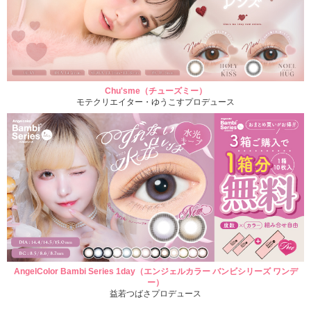
Chu'sme（チューズミー）
モテクリエイター・ゆうこすプロデュース
AngelColor Bambi Series 1day（エンジェルカラー バンビシリーズ ワンデ
ー）
益若つばさプロデュース