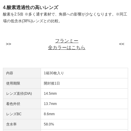
4.酸素透過性の高いレンズ
酸素を2.5倍 ※多く通す素材で、角膜への影響が少なくなります。※同工
場の低含水(38%)レンズとの比較。
フランミー
全カラーはこちら
内容
1箱30枚入り
使用期限
開封後1日
レンズ直径(DIA)
14.5mm
着色外径
13.7mm
レンズBC
8.6mm
含水率
58.0%