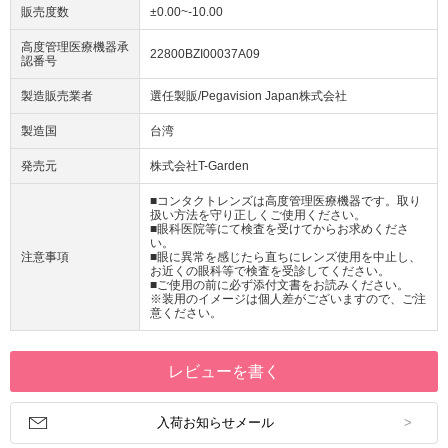
販売度数
±0.00~-10.00
高度管理医療機器承
22800BZI00037A09
認番号
製造販売業者
選任製販/Pegavision Japan株式会社
製造国
台湾
発売元
株式会社T-Garden
■コンタクトレンズは高度管理医療機器です。取り
扱い方法を守り正しくご使用ください。
■眼科医院等にて検査を受けてからお求めくださ
い。
注意事項
■眼に異常を感じたら直ちにレンズ使用を中止し、
お近くの眼科等で検査を受診してください。
■ご使用の前に必ず添付文書をお読みください。
※装用のイメージは個人差がございますので、ご注
意ください。
レビューを書く
入荷お知らせメール