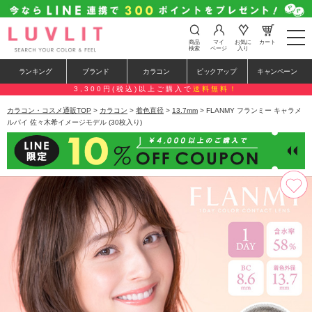
t
商品
マイ
お気に
カート
o
検索
ページ
入り
g
g
ランキング
ブランド
カラコン
ピックアップ
キャンペーン
l
e
3,300円(税込)以上ご購入で
送料無料！
n
a
カラコン・コスメ通販TOP
>
カラコン
>
着色直径
>
13.7mm
> FLANMY フランミー キャラメ
v
ルパイ 佐々木希イメージモデル (30枚入り)
i
g
a
t
i
o
n