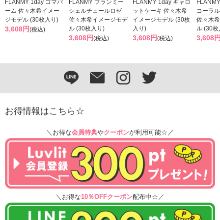
FLANMY 1day ゴマバ
FLANMY フランミー
FLANMY 1day キャロ
FLANMY
ーム 佐々木希イメー
シェルチュールロゼ
ットケーキ 佐々木希
コーラル
ジモデル (30枚入り)
佐々木希イメージモデ
イメージモデル (30枚
佐々木希
3,608円
ル (30枚入り)
入り)
ル (30
(税込)
3,608円
3,608円
3,608
(税込)
(税込)
お得情報はこちら☆
＼お得な
会員特典
や
クーポン
が利用可能☆／
＼お得な
10％OFFクーポン
配布中☆／