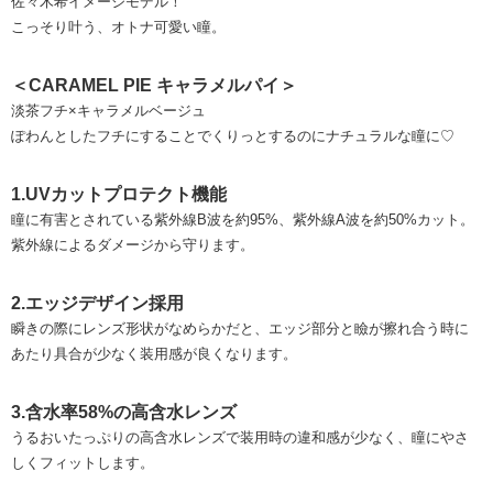
佐々木希イメージモデル！
こっそり叶う、オトナ可愛い瞳。
＜CARAMEL PIE キャラメルパイ＞
淡茶フチ×キャラメルベージュ
ぽわんとしたフチにすることでくりっとするのにナチュラルな瞳に♡
1.UVカットプロテクト機能
瞳に有害とされている紫外線B波を約95%、紫外線A波を約50%カット。
紫外線によるダメージから守ります。
2.エッジデザイン採用
瞬きの際にレンズ形状がなめらかだと、エッジ部分と瞼が擦れ合う時に
あたり具合が少なく装用感が良くなります。
3.含水率58%の高含水レンズ
うるおいたっぷりの高含水レンズで装用時の違和感が少なく、瞳にやさ
しくフィットします。