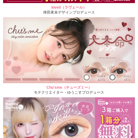
loveil（ラヴェール）
倖田來未デザインプロデュース
Chu'sme（チューズミー）
モテクリエイター・ゆうこすプロデュース