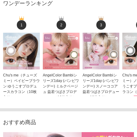
ワンデーランキング
1
2
3
Chu's me（チューズ
AngelColor Bambiシ
AngelColor Bambiシ
Chu's
ミー）ベイビーブラウ
リーズ1day (バンビワ
リーズ1day (バンビワ
ミー）ノ
ン ゆうこすプロデュ
ンデー) ミルクベージ
ンデー) スノーココア
うこすプ
ースカラコン（10枚
ュ 益若つばさプロデ
益若つばさプロデュー
ラコン（
入り）
ュース（10枚入り）
ス（10枚入り）
1,705
1,705円
1,848円
1,848円
(税込)
(税込)
(税込)
おすすめ商品