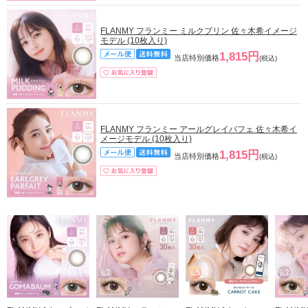
FLANMY フランミー ミルクプリン 佐々木希イメージ
モデル (10枚入り)
1,815円
当店特別価格
(税込)
FLANMY フランミー アールグレイパフェ 佐々木希イ
メージモデル (10枚入り)
1,815円
当店特別価格
(税込)