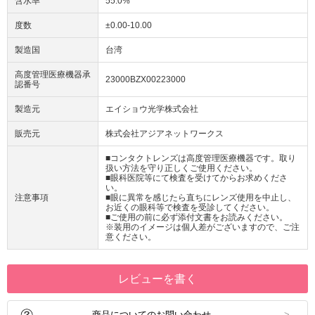
含水率
55.0%
度数
±0.00-10.00
製造国
台湾
高度管理医療機器承
23000BZX00223000
認番号
製造元
エイショウ光学株式会社
販売元
株式会社アジアネットワークス
■コンタクトレンズは高度管理医療機器です。取り
扱い方法を守り正しくご使用ください。
■眼科医院等にて検査を受けてからお求めくださ
い。
注意事項
■眼に異常を感じたら直ちにレンズ使用を中止し、
お近くの眼科等で検査を受診してください。
■ご使用の前に必ず添付文書をお読みください。
※装用のイメージは個人差がございますので、ご注
意ください。
レビューを書く
商品についてのお問い合わせ