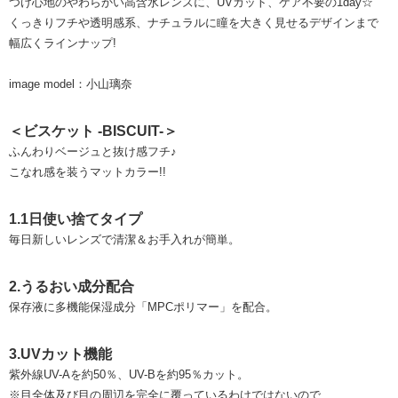
つけ心地のやわらかい高含水レンズに、UVカット、ケア不要の1day☆
くっきりフチや透明感系、ナチュラルに瞳を大きく見せるデザインまで
幅広くラインナップ!
image model：小山璃奈
＜ビスケット -BISCUIT-＞
ふんわりベージュと抜け感フチ♪
こなれ感を装うマットカラー!!
1.1日使い捨てタイプ
毎日新しいレンズで清潔＆お手入れが簡単。
2.うるおい成分配合
保存液に多機能保湿成分「MPCポリマー」を配合。
3.UVカット機能
紫外線UV-Aを約50％、UV-Bを約95％カット。
※目全体及び目の周辺を完全に覆っているわけではないので、