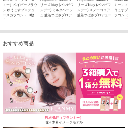
ミー）ベイビーブラウ
リーズ1day (バンビワ
リーズ1day (バンビワ
ミー）ノ
ン ゆうこすプロデュ
ンデー) ミルクベージ
ンデー) スノーココア
うこすプ
ースカラコン（10枚
ュ 益若つばさプロデ
益若つばさプロデュー
ラコン（
入り）
ュース（10枚入り）
ス（10枚入り）
1,705
1,705円
1,848円
1,848円
(税込)
(税込)
(税込)
おすすめ商品
FLANMY（フランミー）
佐々木希イメージモデル