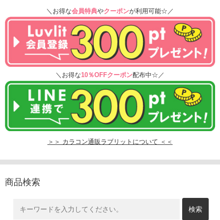
＼お得な
会員特典
や
クーポン
が利用可能☆／
＼お得な
10％OFFクーポン
配布中☆／
＞＞ カラコン通販ラブリットについて ＜＜
商品検索