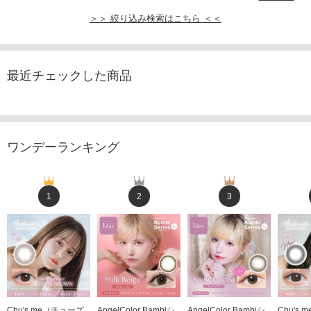
＞＞ 絞り込み検索はこちら ＜＜
最近チェックした商品
ワンデーランキング
1
2
3
Chu's me（チューズ
AngelColor Bambiシ
AngelColor Bambiシ
Chu's