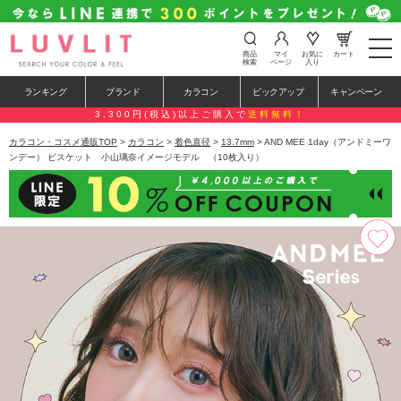
t
商品
マイ
お気に
カート
o
検索
ページ
入り
g
g
ランキング
ブランド
カラコン
ピックアップ
キャンペーン
l
e
3,300円(税込)以上ご購入で
送料無料！
n
a
カラコン・コスメ通販TOP
>
カラコン
>
着色直径
>
13.7mm
> AND MEE 1day（アンドミーワ
v
ンデー） ビスケット 小山璃奈イメージモデル （10枚入り）
i
g
a
t
i
o
n