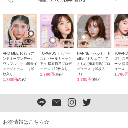
AND MEE 1day（ア
TOPARDS（トパー
HARNE（ハルネ） Tr
TOPAR
ンドミーワンデー）
ズ） パールキャッツ
uffle（トリュフ） て
ズ） ス
ワッフル 小山璃奈イ
アイ 指原莉乃プロデ
んちむ(橋本甜歌)プロ
ーツ 指
メージモデル （10
ュース（10枚入り）
デュース（10枚入
ュース（
枚入り）
1,760円
り）
1,760
(税込)
1,760円
1,705円
(税込)
(税込)
お得情報はこちら☆