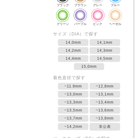
ブラック
ブラウン
グレー
ブルー
グリーン
パープル
ピンク
ヘーゼル
サイズ（DIA）で探す
14,0mm
14,1mm
14,2mm
14,3mm
14,4mm
14,5mm
15,0mm
着色直径で探す
~11.9mm
~12,8mm
~13,0mm
~13,1mm
~13,3mm
~13,4mm
~13,5mm
~13,6mm
~13,7mm
~13,8mm
~14,2mm
非公表