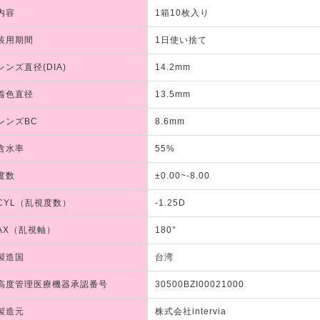
内容
1箱10枚入り
装用期間
1日使い捨て
レンズ直径(DIA)
14.2mm
着色直径
13.5mm
レンズBC
8.6mm
含水率
55%
度数
±0.00~-8.00
CYL（乱視度数）
-1.25D
AX（乱視軸）
180°
製造国
台湾
高度管理医療機器承認番号
30500BZI00021000
製造元
株式会社intervia