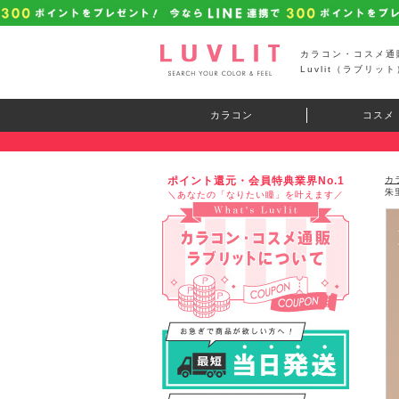
カラコン・コスメ通
Luvlit（ラブリット
カラコン
コスメ
ポイント還元・会員特典業界No.1
カ
朱
＼あなたの「なりたい瞳」を叶えます／