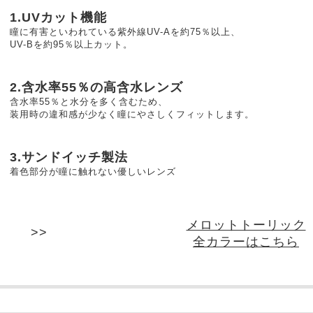
1.UVカット機能
瞳に有害といわれている紫外線UV-Aを約75％以上、
UV-Bを約95％以上カット。
2.含水率55％の高含水レンズ
含水率55％と水分を多く含むため、
装用時の違和感が少なく瞳にやさしくフィットします。
3.サンドイッチ製法
着色部分が瞳に触れない優しいレンズ
メロットトーリック
全カラーはこちら