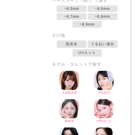
ベースカーブ（BC）で探す
~8,5mm
~8,6mm
~8,7mm
~8,8mm
~8,9mm
その他
高含水
うるおい成分
UVカット
モデル・タレントで探す