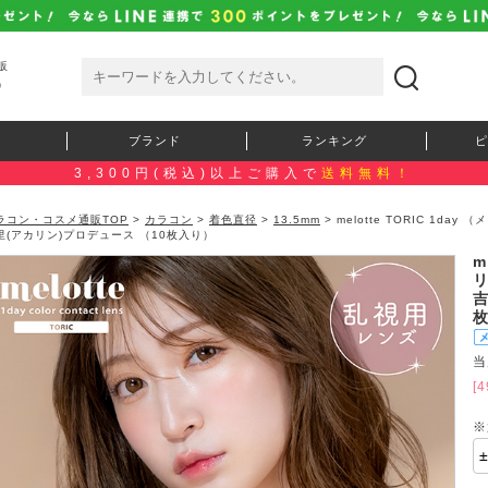
販
）
ブランド
ランキング
ピ
3,300円(税込)以上ご購入で
送料無料！
ラコン・コスメ通販TOP
>
カラコン
>
着色直径
>
13.5mm
> melotte TORIC 1da
里(アカリン)プロデュース （10枚入り）
m
リ
吉
当
[