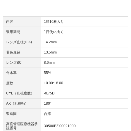
内容
1箱10枚入り
装用期間
1日使い捨て
レンズ直径(DIA)
14.2mm
着色直径
13.5mm
レンズBC
8.6mm
含水率
55%
度数
±0.00~-8.00
CYL（乱視度数）
-0.75D
AX（乱視軸）
180°
製造国
台湾
高度管理医療機器承
30500BZI00021000
認番号