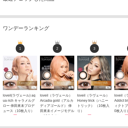
ワンデーランキング
1
2
3
loveil(ラヴェール) aq
loveil（ラヴェール）
loveil（ラヴェール）
lovei
ua rich キャラメルグ
Arcadia gold（アルカ
Honey trick（ハニー
Addict
ロー 倖田來未プロデ
ディアゴールド） 倖
トリック） （10枚入
ィクトブ
ュース（10枚入り）
田來未イメージモデル
り）
0枚入り
1,760円
（10枚入り）
1,760円
1,760
(税込)
(税込)
1,760円
(税込)