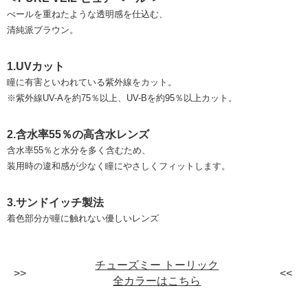
べールを重ねたような透明感を仕込む、
清純派ブラウン。
1.UVカット
瞳に有害といわれている紫外線をカット。
※紫外線UV-Aを約75％以上、UV-Bを約95％以上カット。
2.含水率55％の高含水レンズ
含水率55％と水分を多く含むため、
装用時の違和感が少なく瞳にやさしくフィットします。
3.サンドイッチ製法
着色部分が瞳に触れない優しいレンズ
チューズミー トーリック
全カラーはこちら