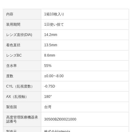
内容
1箱10枚入り
装用期間
1日使い捨て
レンズ直径(DIA)
14.2mm
着色直径
13.5mm
レンズBC
8.6mm
含水率
55%
度数
±0.00~-8.00
CYL（乱視度数）
-0.75D
AX（乱視軸）
180°
製造国
台湾
高度管理医療機器承
30500BZI00021000
認番号
製造元
株式会社intervia