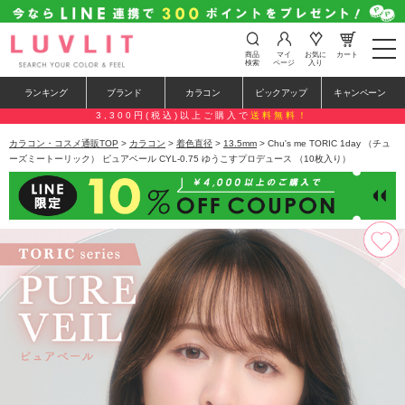
t
商品
マイ
お気に
カート
o
検索
ページ
入り
g
g
ランキング
ブランド
カラコン
ピックアップ
キャンペーン
l
e
3,300円(税込)以上ご購入で
送料無料！
n
a
カラコン・コスメ通販TOP
>
カラコン
>
着色直径
>
13.5mm
> Chu's me TORIC 1day （チュ
v
ーズミートーリック） ピュアベール CYL-0.75 ゆうこすプロデュース （10枚入り）
i
g
a
t
i
o
n