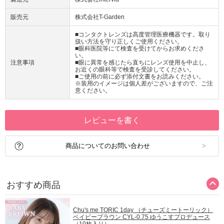
販売元
株式会社T-Garden
■コンタクトレンズは高度管理医療機器です。取り
扱い方法を守り正しくご使用ください。
■眼科医院等にて検査を受けてからお求めくださ
い。
注意事項
■眼に異常を感じたら直ちにレンズ使用を中止し、
お近くの眼科等で検査を受診してください。
■ご使用の前に必ず添付文書をお読みください。
※装用のイメージは個人差がございますので、ご注
意ください。
レビューを書く
商品についてのお問い合わせ
おすすめ商品
Chu's me TORIC 1day （チューズミートーリック）
ベイビーブラウン CYL-0.75 ゆうこすプロデュース
（10枚入り）