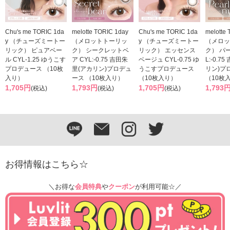
Chu's me TORIC 1da
melotte TORIC 1day
Chu's me TORIC 1da
melotte
y （チューズミートー
（メロットトーリッ
y （チューズミートー
（メロッ
リック） ピュアベー
ク） シークレットベ
リック） エッセンス
ク） パ
ル CYL-1.25 ゆうこす
ア CYL:-0.75 吉田朱
ベージュ CYL-0.75 ゆ
L:-0.7
プロデュース （10枚
里(アカリン)プロデュ
うこすプロデュース
リン)プ
入り）
ース （10枚入り）
（10枚入り）
（10枚
1,705円
1,793円
1,705円
1,793
(税込)
(税込)
(税込)
お得情報はこちら☆
＼お得な
会員特典
や
クーポン
が利用可能☆／