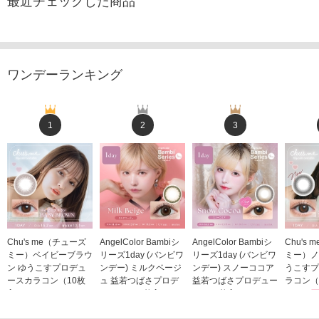
最近チェックした商品
ワンデーランキング
1
2
3
Chu's me（チューズ
AngelColor Bambiシ
AngelColor Bambiシ
Chu's
ミー）ベイビーブラウ
リーズ1day (バンビワ
リーズ1day (バンビワ
ミー）ノ
ン ゆうこすプロデュ
ンデー) ミルクベージ
ンデー) スノーココア
うこすプ
ースカラコン（10枚
ュ 益若つばさプロデ
益若つばさプロデュー
ラコン（
入り）
ュース（10枚入り）
ス（10枚入り）
1,705
1,705円
1,848円
1,848円
(税込)
(税込)
(税込)