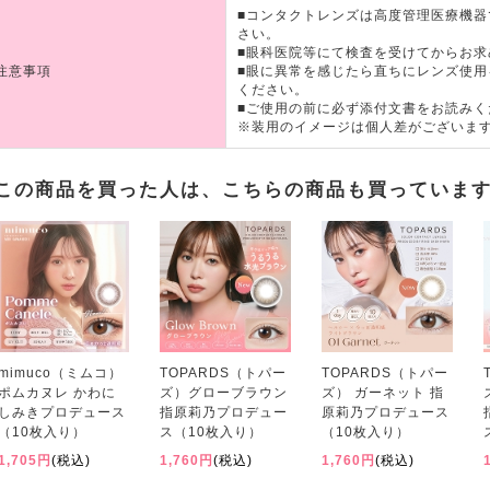
■コンタクトレンズは高度管理医療機
さい。
■眼科医院等にて検査を受けてからお求
注意事項
■眼に異常を感じたら直ちにレンズ使
ください。
■ご使用の前に必ず添付文書をお読みく
※装用のイメージは個人差がございま
この商品を買った人は、こちらの商品も買っていま
mimuco（ミムコ）
TOPARDS（トパー
TOPARDS（トパー
ポムカヌレ かわに
ズ）グローブラウン
ズ） ガーネット 指
しみきプロデュース
指原莉乃プロデュー
原莉乃プロデュース
（10枚入り）
ス（10枚入り）
（10枚入り）
1,705円
(税込)
1,760円
(税込)
1,760円
(税込)