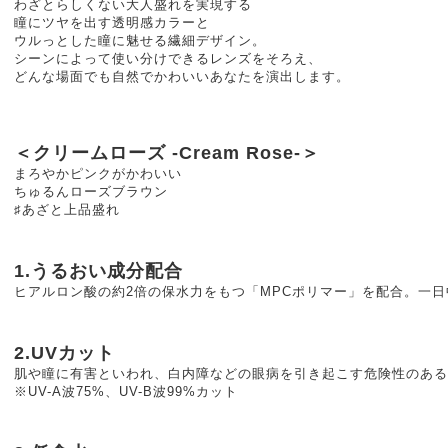
わざとらしくない大人盛れを実現する
瞳にツヤを出す透明感カラーと
ウルっとした瞳に魅せる繊細デザイン。
シーンによって使い分けできるレンズをそろえ、
どんな場面でも自然でかわいいあなたを演出します。
＜クリームローズ -Cream Rose-＞
まろやかピンクがかわいい
ちゅるんローズブラウン
♯あざと上品盛れ
1.うるおい成分配合
ヒアルロン酸の約2倍の保水力をもつ「MPCポリマー」を配合。一
2.UVカット
肌や瞳に有害といわれ、白内障などの眼病を引き起こす危険性のある
※UV-A波75%、UV-B波99%カット