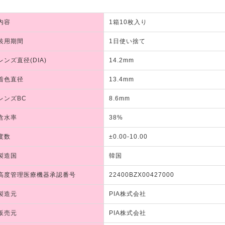
内容
1箱10枚入り
装用期間
1日使い捨て
レンズ直径(DIA)
14.2mm
着色直径
13.4mm
レンズBC
8.6mm
含水率
38%
度数
±0.00-10.00
製造国
韓国
高度管理医療機器承認番号
22400BZX00427000
製造元
PIA株式会社
販売元
PIA株式会社