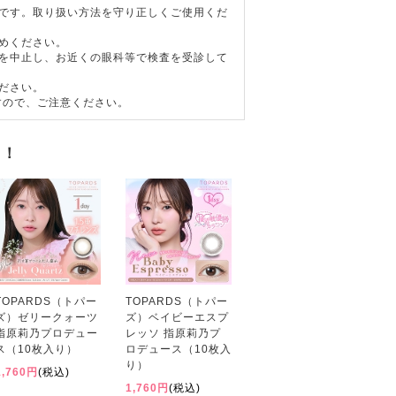
器です。取り扱い方法を守り正しくご使用くだ
めください。
用を中止し、お近くの眼科等で検査を受診して
ださい。
すので、ご注意ください。
す！
TOPARDS（トパー
TOPARDS（トパー
ズ）ゼリークォーツ
ズ）ベイビーエスプ
指原莉乃プロデュー
レッソ 指原莉乃プ
ス（10枚入り）
ロデュース（10枚入
り）
1,760円
(税込)
1,760円
(税込)