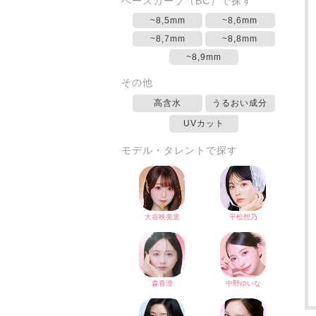
ベースカーブ（BC）で探す
~8,5mm
~8,6mm
~8,7mm
~8,8mm
~8,9mm
その他
高含水
うるおい成分
UVカット
モデル・タレントで探す