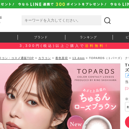
販
）
ブランド
ランキング
ピ
3,300円(税込)以上ご購入で
送料無料！
ラコン・コスメ通販TOP
>
カラコン
>
着色直径
>
13.4mm
> TOPARDS（トパーズ）
T
当
[