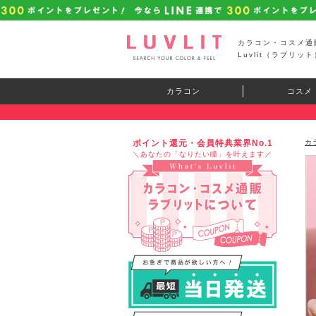
カラコン・コスメ通
Luvlit（ラブリット
カラコン
コスメ
ポイント還元・会員特典業界No.1
カ
＼あなたの「なりたい瞳」を叶えます／