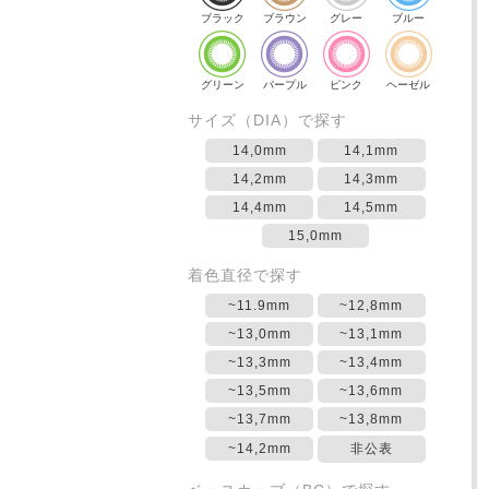
ブラック
ブラウン
グレー
ブルー
グリーン
パープル
ピンク
ヘーゼル
サイズ（DIA）で探す
14,0mm
14,1mm
14,2mm
14,3mm
14,4mm
14,5mm
15,0mm
着色直径で探す
~11.9mm
~12,8mm
~13,0mm
~13,1mm
~13,3mm
~13,4mm
~13,5mm
~13,6mm
~13,7mm
~13,8mm
~14,2mm
非公表