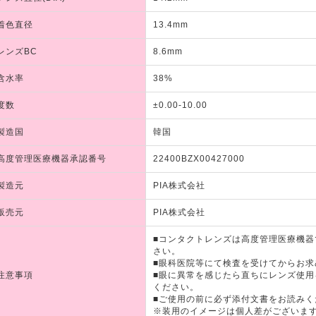
着色直径
13.4mm
レンズBC
8.6mm
含水率
38%
度数
±0.00-10.00
製造国
韓国
高度管理医療機器承認番号
22400BZX00427000
製造元
PIA株式会社
販売元
PIA株式会社
■コンタクトレンズは高度管理医療機
さい。
■眼科医院等にて検査を受けてからお求
注意事項
■眼に異常を感じたら直ちにレンズ使
ください。
■ご使用の前に必ず添付文書をお読みく
※装用のイメージは個人差がございま