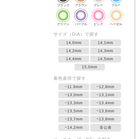
ブラック
ブラウン
グレー
ブルー
グリーン
パープル
ピンク
ヘーゼル
サイズ（DIA）で探す
14,0mm
14,1mm
14,2mm
14,3mm
14,4mm
14,5mm
15,0mm
着色直径で探す
~11.9mm
~12,8mm
~13,0mm
~13,1mm
~13,3mm
~13,4mm
~13,5mm
~13,6mm
~13,7mm
~13,8mm
~14,2mm
非公表