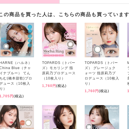
この商品を買った人は、こちらの商品も買っていま
HARNE（ハルネ）
TOPARDS（トパー
TOPARDS（トパー
China Blue（チャ
ズ）モカリング 指
ズ） グレージュク
イナブルー） てん
原莉乃プロデュース
ォーツ 指原莉乃プ
ちむ(橋本甜歌)プロ
（10枚入り）
ロデュース（10枚入
デュース（10枚入
り）
1,760円
(税込)
り）
1,760円
(税込)
1,705円
(税込)