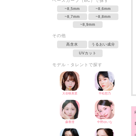
ベースカーブ（BC）で探す
~8,5mm
~8,6mm
~8,7mm
~8,8mm
~8,9mm
その他
高含水
うるおい成分
UVカット
モデル・タレントで探す