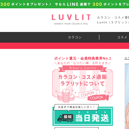
カラコン・コスメ通
Luvlit（ラブリット
カラコン
コスメ
ポイント還元・会員特典業界No.1
カ
＼あなたの「なりたい瞳」を叶えます／