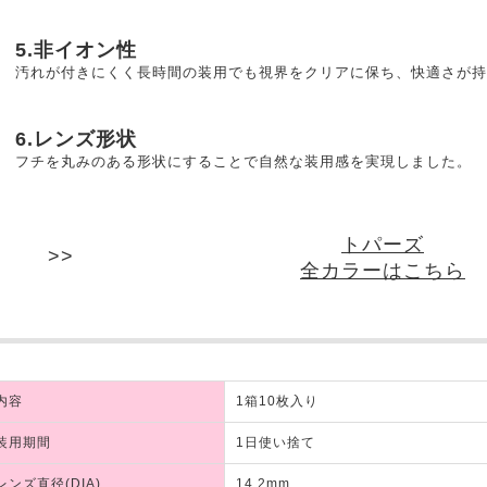
5.非イオン性
汚れが付きにくく長時間の装用でも視界をクリアに保ち、快適さが持
6.レンズ形状
フチを丸みのある形状にすることで自然な装用感を実現しました。
トパーズ
全カラーはこちら
内容
1箱10枚入り
装用期間
1日使い捨て
レンズ直径(DIA)
14.2mm