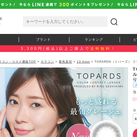
販
）
ブランド
ランキング
ピ
3,300円(税込)以上ご購入で
送料無料！
ラコン・コスメ通販TOP
>
カラコン
>
着色直径
>
13.4mm
> TOPARDS（トパーズ）
T
当
[