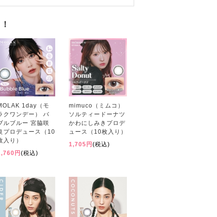
す！
MOLAK 1day（モ
mimuco（ミムコ）
ラクワンデー） バ
ソルティードーナツ
ブルブルー 宮脇咲
かわにしみきプロデ
良プロデュース（10
ュース（10枚入り）
枚入り）
1,705円
(税込)
1,760円
(税込)