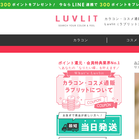
カラコン・コスメ通
Luvlit（ラブリット
カラコン
コスメ
ポイント還元・会員特典業界No.1
カ
り
＼あなたの「なりたい瞳」を叶えます／