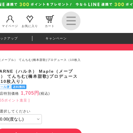
マイページ
お気に入り
カート
ックアップ
キャンペーン
le（メープル） てんちむ(橋本甜歌)プロデュース（10枚入
ARNE（ハルネ） Maple（メープ
ル） てんちむ(橋本甜歌)プロデュース
（10枚入り）
1,705円
店特別価格
(税込)
155ポイント進呈 ]