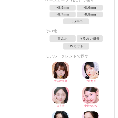
ベースカーブ（BC）で探す
~8,5mm
~8,6mm
~8,7mm
~8,8mm
~8,9mm
その他
高含水
うるおい成分
UVカット
モデル・タレントで探す