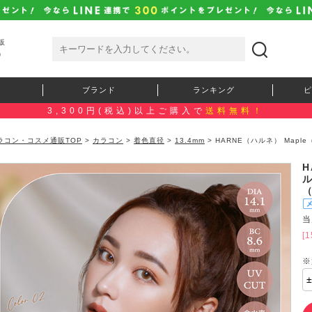
販
）
ブランド
ランキング
ピ
3,300円(税込)以上ご購入で
送料無料！
ラコン・コスメ通販TOP
>
カラコン
>
着色直径
>
13.4mm
> HARNE（ハルネ） Map
）
H
当
[