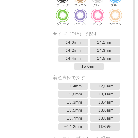
ブラック
ブラウン
グレー
ブルー
グリーン
パープル
ピンク
ヘーゼル
サイズ（DIA）で探す
14,0mm
14,1mm
14,2mm
14,3mm
14,4mm
14,5mm
15,0mm
着色直径で探す
~11.9mm
~12,8mm
~13,0mm
~13,1mm
~13,3mm
~13,4mm
~13,5mm
~13,6mm
~13,7mm
~13,8mm
~14,2mm
非公表