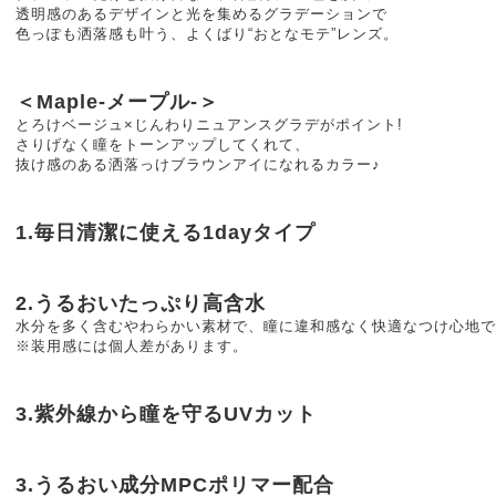
透明感のあるデザインと光を集めるグラデーションで
色っぽも洒落感も叶う、よくばり“おとなモテ”レンズ。
＜Maple-メープル-＞
とろけベージュ×じんわりニュアンスグラデがポイント!
さりげなく瞳をトーンアップしてくれて、
抜け感のある洒落っけブラウンアイになれるカラー♪
1.毎日清潔に使える1dayタイプ
2.うるおいたっぷり高含水
水分を多く含むやわらかい素材で、瞳に違和感なく快適なつけ心地で
※装用感には個人差があります。
3.紫外線から瞳を守るUVカット
3.うるおい成分MPCポリマー配合