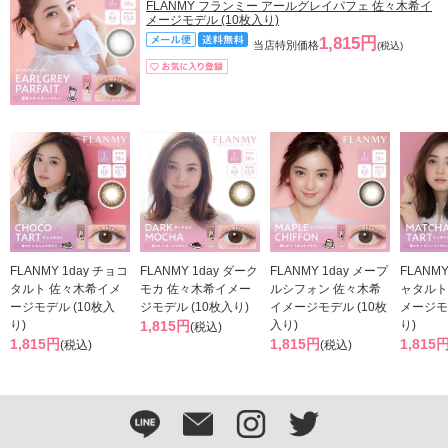
FLANMY フランミー アールグレイパフェ 佐々木希イ
メージモデル (10枚入り)
1,815円
当店特別価格
(税込)
FLANMY 1day チョコ
FLANMY 1day ダーク
FLANMY 1day メープ
FLANMY
タルト 佐々木希イメ
モカ 佐々木希イメー
ルシフォン 佐々木希
ャタルト
ージモデル (10枚入
ジモデル (10枚入り)
イメージモデル (10枚
メージモ
り)
1,815円
入り)
り)
(税込)
1,815円
1,815円
1,815
(税込)
(税込)