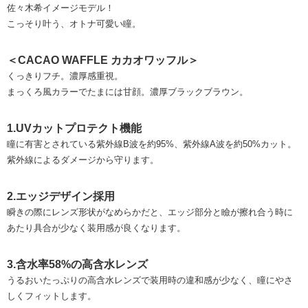
佐々木希イメージモデル！
こっそり叶う、オトナ可愛い瞳。
＜CACAO WAFFLE カカオワッフル＞
くっきりフチ。濃厚感重視。
まっくろ風カラーでたまには甘顔。濃厚ブラックブラウン。
1.UVカットプロテクト機能
瞳に有害とされている紫外線B波を約95%、紫外線A波を約50%カット。
紫外線によるダメージから守ります。
2.エッジデザイン採用
瞬きの際にレンズ形状がなめらかだと、エッジ部分と瞼が擦れ合う時に
あたり具合が少なく装用感が良くなります。
3.含水率58%の高含水レンズ
うるおいたっぷりの高含水レンズで装用時の違和感が少なく、瞳にやさ
しくフィットします。