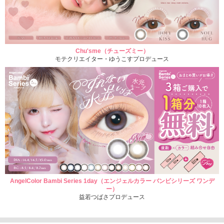
Chu'sme（チューズミー）
モテクリエイター・ゆうこすプロデュース
AngelColor Bambi Series 1day（エンジェルカラー バンビシリーズ ワンデ
ー）
益若つばさプロデュース