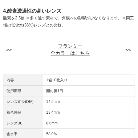
4.酸素透過性の高いレンズ
酸素を2.5倍 ※多く通す素材で、角膜への影響が少なくなります。※同工
場の低含水(38%)レンズとの比較。
フランミー
全カラーはこちら
内容
1箱10枚入り
使用期限
開封後1日
レンズ直径(DIA)
14.5mm
着色外径
13.4mm
レンズBC
8.6mm
含水率
58.0%