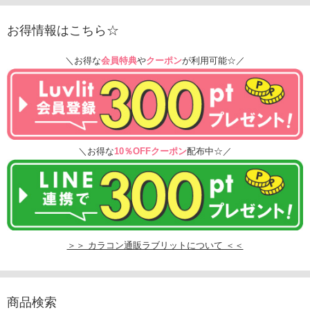
お得情報はこちら☆
＼お得な
会員特典
や
クーポン
が利用可能☆／
＼お得な
10％OFFクーポン
配布中☆／
＞＞ カラコン通販ラブリットについて ＜＜
商品検索