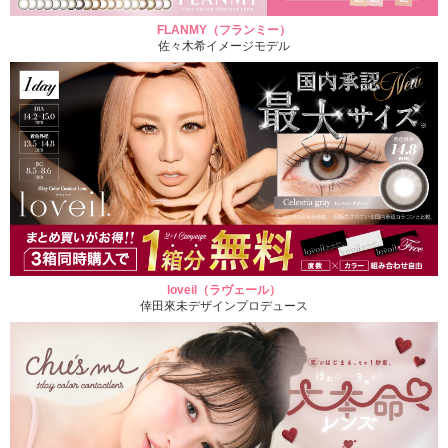
FLANMY（フランミー）
佐々木希イメージモデル
loveil（ラヴェール）
倖田來未デザインプロデュース