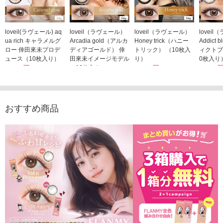
loveil(ラヴェール) aq
loveil（ラヴェール）
loveil（ラヴェール）
lovei
ua rich キャラメルグ
Arcadia gold（アルカ
Honey trick（ハニー
Addict
ロー 倖田來未プロデ
ディアゴールド） 倖
トリック） （10枚入
ィクトブ
ュース（10枚入り）
田來未イメージモデル
り）
0枚入り
1,760円
（10枚入り）
1,760円
1,760
(税込)
(税込)
1,760円
(税込)
おすすめ商品