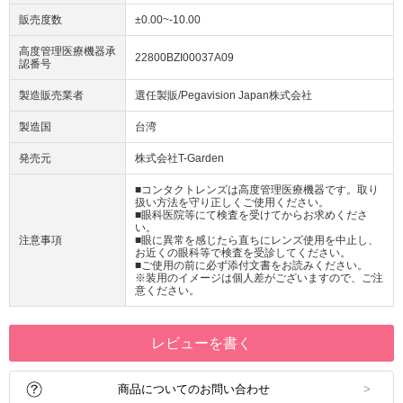
販売度数
±0.00~-10.00
高度管理医療機器承
22800BZI00037A09
認番号
製造販売業者
選任製販/Pegavision Japan株式会社
製造国
台湾
発売元
株式会社T-Garden
■コンタクトレンズは高度管理医療機器です。取り
扱い方法を守り正しくご使用ください。
■眼科医院等にて検査を受けてからお求めくださ
い。
注意事項
■眼に異常を感じたら直ちにレンズ使用を中止し、
お近くの眼科等で検査を受診してください。
■ご使用の前に必ず添付文書をお読みください。
※装用のイメージは個人差がございますので、ご注
意ください。
レビューを書く
商品についてのお問い合わせ