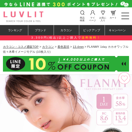
t
商品
マイ
お気に
カート
o
検索
ページ
入り
g
g
ランキング
ブランド
カラコン
ピックアップ
キャンペーン
l
e
3,300円(税込)以上ご購入で
送料無料！
n
a
カラコン・コスメ通販TOP
>
カラコン
>
着色直径
>
13.4mm
> FLANMY 1day カカオワッフル
v
佐々木希イメージモデル (10枚入り)
i
g
a
t
i
o
n