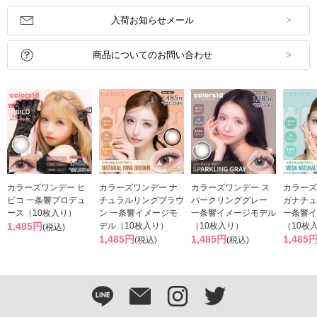
入荷お知らせメール
商品についてのお問い合わせ
カラーズワンデー ヒ
カラーズワンデー ナ
カラーズワンデー ス
カラーズ
ビコ 一条響プロデュ
チュラルリングブラウ
パークリンググレー
ガナチュ
ース（10枚入り）
ン 一条響イメージモ
一条響イメージモデル
一条響イ
1,485円
デル（10枚入り）
（10枚入り）
（10枚
(税込)
1,485円
1,485円
1,485
(税込)
(税込)