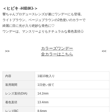
＜ヒビキ -HIBIKI-＞
響ちゃんプロデュースレンズが遂にワンデーにも登場。
ライトブラウン、ベージュブラウンの2色使いのカラーで
綺麗に目に光が入り絶妙な発色に♡
ワンデーは、マンスリーよりもナチュラルな着色直径♧
カラーズワンデー
全カラーはこちら
内容
1箱10枚入り
装用期間
1日使い捨て
レンズ直径(DIA)
14.2mm
着色直径
13.4mm
レンズBC
8.6mm