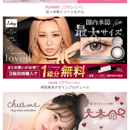
FLANMY（フランミー）
佐々木希イメージモデル
loveil（ラヴェール）
倖田來未デザインプロデュース