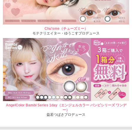
Chu'sme（チューズミー）
モテクリエイター・ゆうこすプロデュース
AngelColor Bambi Series 1day（エンジェルカラー バンビシリーズ ワンデ
ー）
益若つばさプロデュース