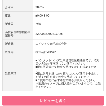
含水率
38.0%
度数
±0.00-8.00
製造国
台湾
高度管理医療機器承
22900BZX00217A25
認番号
製造元
エイショウ光学株式会社
販売元
株式会社Wscale
■コンタクトレンズは高度管理医療機器です。取り
扱い方法を守り正しくご使用ください。
■眼科医院等にて検査を受けてからお求めくださ
い。
注意事項
■眼に異常を感じたら直ちにレンズ使用を中止し、
お近くの眼科等で検査を受診してください。
■ご使用の前に必ず添付文書をお読みください。
※装用のイメージは個人差がございますので、ご注
意ください。
レビューを書く