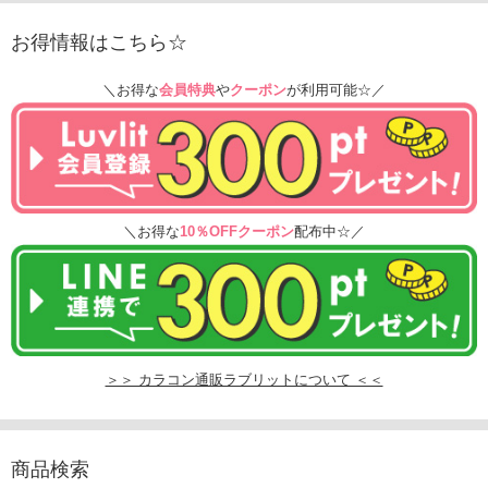
お得情報はこちら☆
＼お得な
会員特典
や
クーポン
が利用可能☆／
＼お得な
10％OFFクーポン
配布中☆／
＞＞ カラコン通販ラブリットについて ＜＜
商品検索