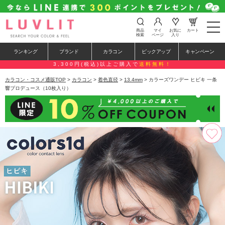
t
商品
マイ
お気に
カート
o
検索
ページ
入り
g
g
ランキング
ブランド
カラコン
ピックアップ
キャンペーン
l
e
3,300円(税込)以上ご購入で
送料無料！
n
a
カラコン・コスメ通販TOP
>
カラコン
>
着色直径
>
13.4mm
> カラーズワンデー ヒビキ 一条
v
響プロデュース（10枚入り）
i
g
a
t
i
o
n