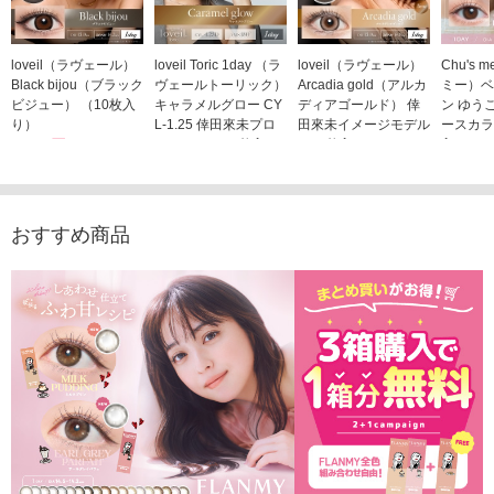
loveil（ラヴェール）
loveil Toric 1day （ラ
loveil（ラヴェール）
Chu's
Black bijou（ブラック
ヴェールトーリック）
Arcadia gold（アルカ
ミー）ベ
ビジュー） （10枚入
キャラメルグロー CY
ディアゴールド） 倖
ン ゆう
り）
L-1.25 倖田來未プロ
田來未イメージモデル
ースカラ
1,760円
デュース （10枚入
（10枚入り）
入り）
(税込)
り）
1,760円
1,705
(税込)
1,760円
(税込)
おすすめ商品